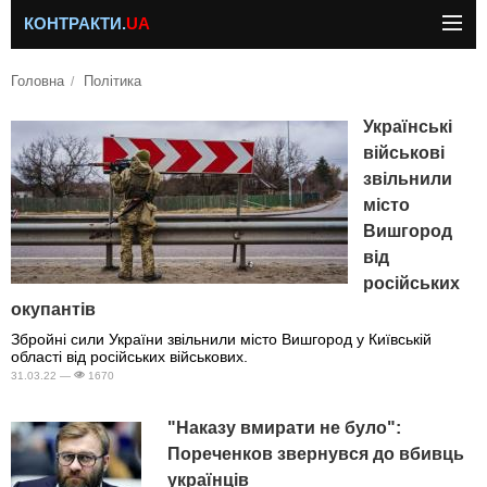
КОНТРАКТИ.
UA
Головна
Політика
Українські
військові
звільнили
місто
Вишгород
від
російських
окупантів
Збройні сили України звільнили місто Вишгород у Київській
області від російських військових.
31.03.22 —
1670
"Наказу вмирати не було":
Пореченков звернувся до вбивць
українців