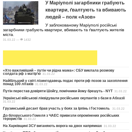
У Маріуполі загарбники грабують
квартири, ґвалтують та вбивають
людей – полк «Азов»
У заблокованому Маріуполі російські
загарбники грабують квартири, вбивають та ґвалтують жителів
міста.
31.03.22 —
1432
«Хто важливіший – путін чи рідна мама»: СБУ виклала розмову
солдата рф з матір’ю
31.03.22
Найбільший у світі лізингодавець подає проти рф позов за захоплення
понад 100 літаків
31.03.22
Путін перестав довіряти Шойгу, помічники йому брешуть - NYT
31.03.22
Українські військові ліквідували російських окупантів з бази в Абхазії
31.03.22
Грузинський десант брав участь у боях за Ірпінь і Гостомель
31.03.22
До білоруського Гомеля з ЧАЕС привезли опромінених російських
терористів
31.03.22
На Харківщині ЗСУ виганяють ворога на двох напрямках
31.03.22