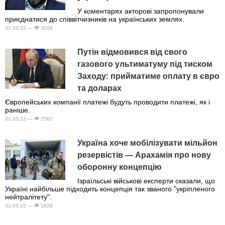
У коментарях акторові запропонували
приєднатися до співвітчизників на українських землях.
31.03.22 —
3026
Путін відмовився від свого
газового ультиматуму під тиском
Заходу: прийматиме оплату в євро
та доларах
Європейських компанії платежі будуть проводити платежі, як і
раніше.
31.03.22 —
2562
Україна хоче мобілізувати мільйон
резервістів — Арахамія про нову
оборонну концепцію
Ізраїльські військові експерти сказали, що
Україні найбільше підходить концепція так званого "укріпленого
нейтралітету".
31.03.22 —
1628