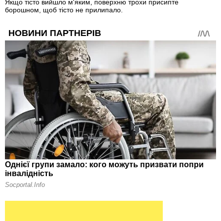
Якщо тісто вийшло м'яким, поверхню трохи присипте
борошном, щоб тісто не прилипало.