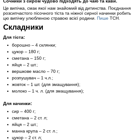
Сочники з сиром чудово підходять до чаю та кави.
Це випічка, смак якої нам знайомий від дитинства. Поєднання
розсипчастого пісочного тіста та ніжної сирної начинки робить
цю випічку улюбленою стравою всієї родини.
Пише
ТСН.
Складники
Для тіста:
борошно – 4 склянки;
цукор – 180 г;
сметана – 150 г;
яйця – 2 шт.;
вершкове масло – 70 г;
розпушувач – 1 ч.л.;
жовток – 1 шт. (для змащування);
молоко – 1 ч. л. (для змащування);
Для начинки:
сир – 400 г;
сметана – 2 ст. л;
яйця – 2 шт.;
манна крупа – 2 ст. л.;
цукор – 2 ст. л;