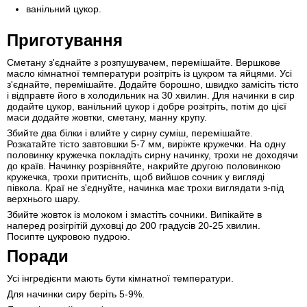
ванільний цукор.
Приготування
Сметану з'єднайте з розпушувачем, перемішайте. Вершкове
масло кімнатної температури розітріть із цукром та яйцями. Усі
з'єднайте, перемішайте. Додайте борошно, швидко замісіть тісто
і відправте його в холодильник на 30 хвилин. Для начинки в сир
додайте цукор, ванільний цукор і добре розітріть, потім до цієї
маси додайте жовтки, сметану, манну крупу.
Збийте два білки і влийте у сирну суміш, перемішайте.
Розкатайте тісто завтовшки 5-7 мм, виріжте кружечки. На одну
половинку кружечка покладіть сирну начинку, трохи не доходячи
до країв. Начинку розрівняйте, накрийте другою половинкою
кружечка, трохи притисніть, щоб вийшов сочник у вигляді
півкола. Краї не з'єднуйте, начинка має трохи виглядати з-під
верхнього шару.
Збийте жовток із молоком і змастіть сочники. Випікайте в
наперед розігрітій духовці до 200 градусів 20-25 хвилин.
Посипте цукровою пудрою.
Поради
Усі інгредієнти мають бути кімнатної температури.
Для начинки сиру беріть 5-9%.