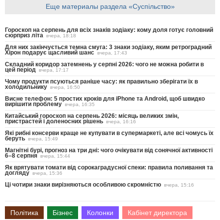
Еще материалы раздела «Суспільство»
Гороскоп на серпень для всіх знаків зодіаку: кому доля готує головний
сюрприз літа
вчера, 18:18
Для них закінчується темна смуга: 3 знаки зодіаку, яким ретроградний
Хірон подарує щасливий шанс
вчера, 17:43
Складний коридор затемнень у серпні 2026: чого не можна робити в
цей період
вчера, 17:17
Чому продукти псуються раніше часу: як правильно зберігати їх в
холодильнику
вчера, 16:50
Висне телефон: 5 простих кроків для iPhone та Android, щоб швидко
вирішити проблему
вчера, 16:35
Китайський гороскоп на серпень 2026: місяць великих змін,
пристрастей і доленосних рішень
вчера, 16:16
Які рибні консерви краще не купувати в супермаркеті, але всі чомусь їх
беруть
вчера, 15:49
Магнітні бурі, прогноз на три дні: чого очікувати від сонячної активності
6–8 серпня
вчера, 15:44
Як врятувати томати від сорокаградусної спеки: правила поливання та
догляду
вчера, 15:36
Ці чотири знаки вирізняються особливою скромністю
вчера, 15:16
Політика
Бізнес
Колонки
Кабінет директора