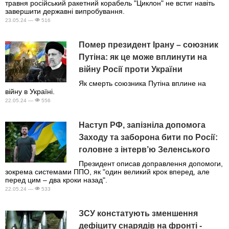
травня російський ракетний корабель "Циклон" не встиг навіть
завершити державні випробування.
23.05.24 —
516
Помер президент Ірану – союзник
Путіна: як це може вплинути на
війну Росії проти України
Як смерть союзника Путіна вплине на
війну в Україні.
22.05.24 —
556
Наступ РФ, запізніла допомога
Заходу та заборона бити по Росії:
головне з інтерв’ю Зеленського
Президент описав доправлення допомоги,
зокрема системами ППО, як "один великий крок вперед, але
перед цим – два кроки назад".
22.05.24 —
533
ЗСУ констатують зменшення
дефіциту снарядів на фронті -