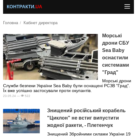
КОНТРАКТИ.
UA
Головна
Кабінет директора
Морські
дрони СБУ
Sea Baby
оснастили
системами
"Град"
Морські дрони
Служби безпеки України Sea Baby були оснащені РСЗВ "Град".
Їх вже успішно застосували проти окупантів.
23.05.24 —
522
Знищений російський корабель
"Циклон" не встиг випустити
жодної ракети, - Плетенчук
Знищений Збройними силами України 19