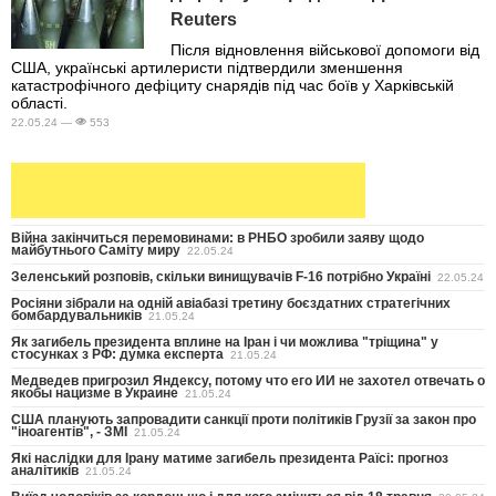
Reuters
Після відновлення військової допомоги від
США, українські артилеристи підтвердили зменшення
катастрофічного дефіциту снарядів під час боїв у Харківській
області.
22.05.24 —
553
Війна закінчиться перемовинами: в РНБО зробили заяву щодо
майбутнього Саміту миру
22.05.24
Зеленський розповів, скільки винищувачів F-16 потрібно Україні
22.05.24
Росіяни зібрали на одній авіабазі третину боєздатних стратегічних
бомбардувальників
21.05.24
Як загибель президента вплине на Іран і чи можлива "тріщина" у
стосунках з РФ: думка експерта
21.05.24
Медведев пригрозил Яндексу, потому что его ИИ не захотел отвечать о
якобы нацизме в Украине
21.05.24
США планують запровадити санкції проти політиків Грузії за закон про
"іноагентів", - ЗМІ
21.05.24
Які наслідки для Ірану матиме загибель президента Раїсі: прогноз
аналітиків
21.05.24