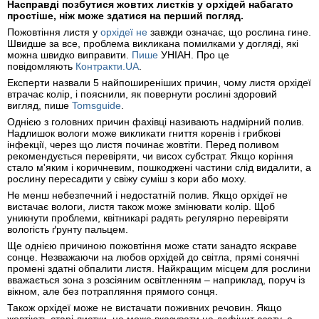
Насправді позбутися жовтих листків у орхідей набагато
простіше, ніж може здатися на перший погляд.
Пожовтіння листя у
орхідеї не
завжди означає, що рослина гине.
Швидше за все, проблема викликана помилками у догляді, які
можна швидко виправити.
Пише
УНІАН. Про це
повідомляють
Контракти.UA
.
Експерти назвали 5 найпоширеніших причин, чому листя орхідеї
втрачає колір, і пояснили, як повернути рослині здоровий
вигляд, пише
Tomsguide
.
Однією з головних причин фахівці називають надмірний полив.
Надлишок вологи може викликати гниття коренів і грибкові
інфекції, через що листя починає жовтіти. Перед поливом
рекомендується перевіряти, чи висох субстрат. Якщо коріння
стало м'яким і коричневим, пошкоджені частини слід видалити, а
рослину пересадити у свіжу суміш з кори або моху.
Не менш небезпечний і недостатній полив. Якщо орхідеї не
вистачає вологи, листя також може змінювати колір. Щоб
уникнути проблеми, квітникарі радять регулярно перевіряти
вологість ґрунту пальцем.
Ще однією причиною пожовтіння може стати занадто яскраве
сонце. Незважаючи на любов орхідей до світла, прямі сонячні
промені здатні обпалити листя. Найкращим місцем для рослини
вважається зона з розсіяним освітленням – наприклад, поруч із
вікном, але без потрапляння прямого сонця.
Також орхідеї може не вистачати поживних речовин. Якщо