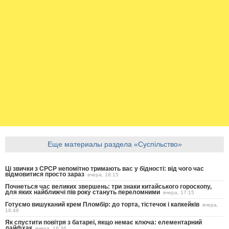
Еще материалы раздела «Суспільство»
Ці звички з СРСР непомітно тримають вас у бідності: від чого час
відмовитися просто зараз
вчера, 18:15
Почнеться час великих звершень: три знаки китайського гороскопу,
для яких найближчі пів року стануть переломними
вчера, 17:15
Готуємо вишуканий крем Пломбір: до торта, тістечок і капкейків
вчера,
16:49
Як спустити повітря з батареї, якщо немає ключа: елементарний
лайфхак
вчера, 16:36