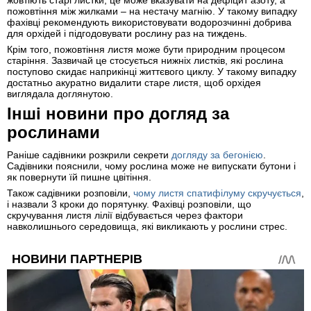
жовтіють старі листки, це може вказувати на дефіцит азоту, а
пожовтіння між жилками – на нестачу магнію. У такому випадку
фахівці рекомендують використовувати водорозчинні добрива
для орхідей і підгодовувати рослину раз на тиждень.
Крім того, пожовтіння листя може бути природним процесом
старіння. Зазвичай це стосується нижніх листків, які рослина
поступово скидає наприкінці життєвого циклу. У такому випадку
достатньо акуратно видалити старе листя, щоб орхідея
виглядала доглянутою.
Інші новини про догляд за
рослинами
Раніше садівники розкрили секрети
догляду за бегонією
.
Садівники пояснили, чому рослина може не випускати бутони і
як повернути їй пишне цвітіння.
Також садівники розповіли,
чому листя спатифілуму скручується
,
і назвали 3 кроки до порятунку. Фахівці розповіли, що
скручування листя лілії відбувається через фактори
навколишнього середовища, які викликають у рослини стрес.