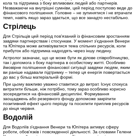
кола та підтримка з боку впливових людей або партнерів.
Незважаючи на внутрішні сумніви, цей період поступово веде до
фінансового поліпшення. Головне – не зупинятися і не втрачати
темп, навіть якщо зараз здається, що все занадто нестабільно.
Стрілець
Для Стрільців цей період пов'язаний із фінансовим зростанням
завдяки партнерствам і стосункам. У момент з'єднання Венери
та Юпітера може активізуватися тема спільних ресурсів, коли
прибуток або підтримка надходять через іншу людину.
Астролог зазначає, що це може бути як ділове співробітництво,
так і допомога з боку партнера в особистому житті. Особливо
ймовірне поліпшення фінансової ситуації завдяки людям, яким
ви раніше надавали підтримку – тепер ця енергія повертається
до вас у більш матеріальній формі.
При цьому важливо уважно ставитися до витрат. Існує спокуса
витратити більше, ніж потрібно, тому зараз особливо корисно
зосередитися на фінансовій дисципліні. Формування
заощаджень або резервного фонду допоможе закріпити
позитивний ефект цього періоду та посилити приплив ресурсів
до кінця червня.
Водолій
Для Водоліїв з'єднання Венери та Юпітера активує сферу
роботи, обов'язків і повсякденної діяльності. За словами Гелени