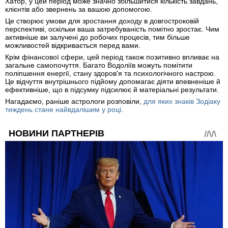
Хатор, у цей період може значно збільшитися кількість завдань,
клієнтів або звернень за вашою допомогою.
Це створює умови для зростання доходу в довгостроковій
перспективі, оскільки ваша затребуваність помітно зростає. Чим
активніше ви залучені до робочих процесів, тим більше
можливостей відкривається перед вами.
Крім фінансової сфери, цей період також позитивно впливає на
загальне самопочуття. Багато Водоліїв можуть помітити
поліпшення енергії, стану здоров'я та психологічного настрою.
Це відчуття внутрішнього підйому допомагає діяти впевненіше й
ефективніше, що в підсумку підсилює й матеріальні результати.
Нагадаємо, раніше астрологи розповіли,
для яких знаків Зодіаку
тиждень стане найвдалішим у році
.