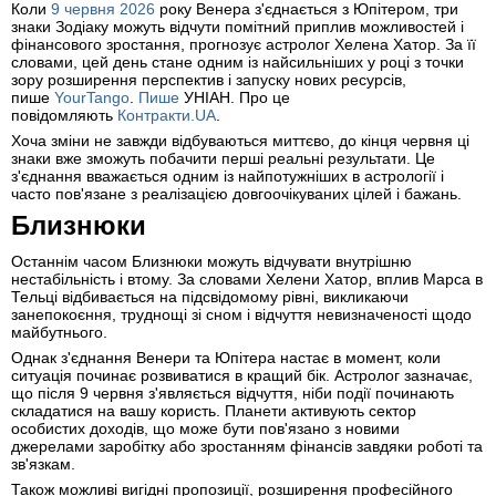
Коли
9 червня 2026
року Венера з'єднається з Юпітером, три
знаки Зодіаку можуть відчути помітний приплив можливостей і
фінансового зростання, прогнозує астролог Хелена Хатор. За її
словами, цей день стане одним із найсильніших у році з точки
зору розширення перспектив і запуску нових ресурсів,
пише
YourTango
.
Пише
УНІАН. Про це
повідомляють
Контракти.UA
.
Хоча зміни не завжди відбуваються миттєво, до кінця червня ці
знаки вже зможуть побачити перші реальні результати. Це
з'єднання вважається одним із найпотужніших в астрології і
часто пов'язане з реалізацією довгоочікуваних цілей і бажань.
Близнюки
Останнім часом Близнюки можуть відчувати внутрішню
нестабільність і втому. За словами Хелени Хатор, вплив Марса в
Тельці відбивається на підсвідомому рівні, викликаючи
занепокоєння, труднощі зі сном і відчуття невизначеності щодо
майбутнього.
Однак з'єднання Венери та Юпітера настає в момент, коли
ситуація починає розвиватися в кращий бік. Астролог зазначає,
що після 9 червня з'являється відчуття, ніби події починають
складатися на вашу користь. Планети активують сектор
особистих доходів, що може бути пов'язано з новими
джерелами заробітку або зростанням фінансів завдяки роботі та
зв'язкам.
Також можливі вигідні пропозиції, розширення професійного