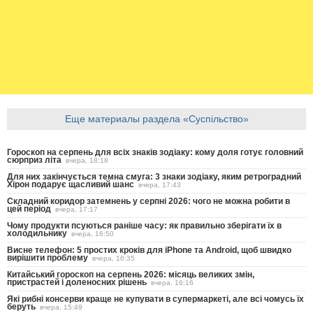
Еще материалы раздела «Суспільство»
Гороскоп на серпень для всіх знаків зодіаку: кому доля готує головний
сюрприз літа
вчера, 18:18
Для них закінчується темна смуга: 3 знаки зодіаку, яким ретроградний
Хірон подарує щасливий шанс
вчера, 17:43
Складний коридор затемнень у серпні 2026: чого не можна робити в
цей період
вчера, 17:17
Чому продукти псуються раніше часу: як правильно зберігати їх в
холодильнику
вчера, 16:50
Висне телефон: 5 простих кроків для iPhone та Android, щоб швидко
вирішити проблему
вчера, 16:35
Китайський гороскоп на серпень 2026: місяць великих змін,
пристрастей і доленосних рішень
вчера, 16:16
Які рибні консерви краще не купувати в супермаркеті, але всі чомусь їх
беруть
вчера, 15:49