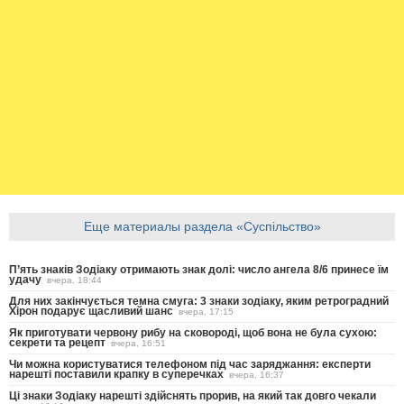
Еще материалы раздела «Суспільство»
П’ять знаків Зодіаку отримають знак долі: число ангела 8/6 принесе їм
удачу
вчера, 18:44
Для них закінчується темна смуга: 3 знаки зодіаку, яким ретроградний
Хірон подарує щасливий шанс
вчера, 17:15
Як приготувати червону рибу на сковороді, щоб вона не була сухою:
секрети та рецепт
вчера, 16:51
Чи можна користуватися телефоном під час заряджання: експерти
нарешті поставили крапку в суперечках
вчера, 16:37
Ці знаки Зодіаку нарешті здійснять прорив, на який так довго чекали