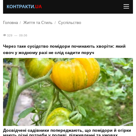
КОНТРАКТИ.
UA
Головна
Життя та Стиль
Суспільство
329 — 09.06
Через таке сусідство помідори починають хворіти: який
овоч у жодному разі не слід садити поруч
Досвідчені садівники попереджають, що помідори й огірки
мають різні потреби у поливі, підживленні та умовах