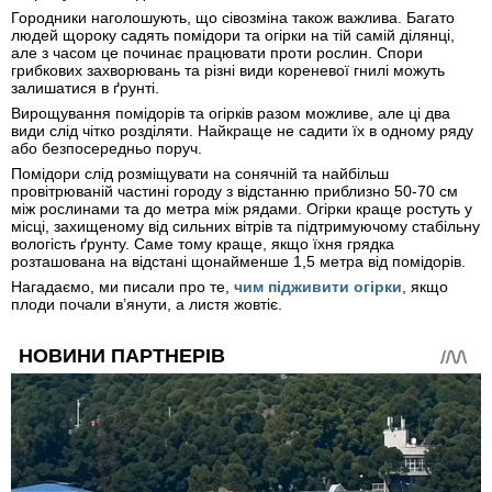
Городники наголошують, що сівозміна також важлива. Багато
людей щороку садять помідори та огірки на тій самій ділянці,
але з часом це починає працювати проти рослин. Спори
грибкових захворювань та різні види кореневої гнилі можуть
залишатися в ґрунті.
Вирощування помідорів та огірків разом можливе, але ці два
види слід чітко розділяти. Найкраще не садити їх в одному ряду
або безпосередньо поруч.
Помідори слід розміщувати на сонячній та найбільш
провітрюваній частині городу з відстанню приблизно 50-70 см
між рослинами та до метра між рядами. Огірки краще ростуть у
місці, захищеному від сильних вітрів та підтримуючому стабільну
вологість ґрунту. Саме тому краще, якщо їхня грядка
розташована на відстані щонайменше 1,5 метра від помідорів.
Нагадаємо, ми писали про те,
чим підживити огірки
, якщо
плоди почали в’янути, а листя жовтіє.