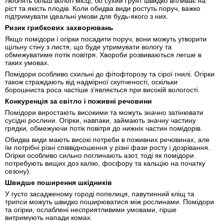
люблять більш вологі місці, бо сухий ґрунт швидко впливає на
ріст та якість плодів. Коли обидва види ростуть поруч, важко
підтримувати ідеальні умови для будь-якого з них.
Ризик грибкових захворювань
Якщо помідори і огірки посадити поруч, вони можуть утворити
щільну стіну з листя, що буде утримувати вологу та
обмежуватиме потік повітря. Хвороби розвиваються легше в
таких умовах.
Помідори особливо схильні до фітофторозу та сірої гнилі. Огірки
також страждають від надмірної скупченості, оскільки
борошниста роса частіше з'являється при високій вологості.
Конкуренція за світло і поживні речовини
Помідори виростають високими та можуть значно затінювати
сусідні рослини. Огірки, навпаки, займають значну частину
грядки, обмежуючи потік повітря до нижніх частин помідорів.
Обидва види мають високі потреби в поживних речовинах, але
їм потрібні різні співвідношення у різні фази росту і дозрівання.
Огірки особливо сильно поглинають азот, тоді як помідори
потребують вищих доз калію, фосфору та кальцію на початку
сезону).
Швидше поширення шкідників
У густо засадженому городі попелиця, павутинний кліщ та
трипси можуть швидко поширюватися між рослинами. Помідори
та огірки, ослаблені несприятливими умовами, гірше
витримують напади комах.