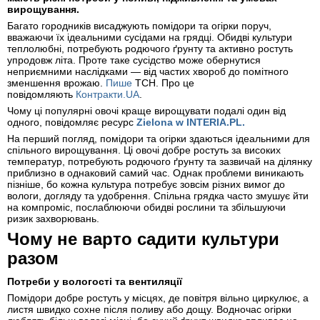
вирощування.
Багато городників висаджують помідори та огірки поруч,
вважаючи їх ідеальними сусідами на грядці. Обидві культури
теплолюбні, потребують родючого ґрунту та активно ростуть
упродовж літа. Проте таке сусідство може обернутися
неприємними наслідками — від частих хвороб до помітного
зменшення врожаю.
Пише
ТСН. Про це
повідомляють
Контракти.UA
.
Чому ці популярні овочі краще вирощувати подалі один від
одного, повідомляє ресурс
Zielona
w
INTERIA
.
PL
.
На перший погляд, помідори та огірки здаються ідеальними для
спільного вирощування. Ці овочі добре ростуть за високих
температур, потребують родючого ґрунту та зазвичай на ділянку
приблизно в однаковий самий час. Однак проблеми виникають
пізніше, бо кожна культура потребує зовсім різних вимог до
вологи, догляду та удобрення. Спільна грядка часто змушує йти
на компроміс, послаблюючи обидві рослини та збільшуючи
ризик захворювань.
Чому не варто садити культури
разом
Потреби у вологості та вентиляції
Помідори добре ростуть у місцях, де повітря вільно циркулює, а
листя швидко сохне після поливу або дощу. Водночас огірки