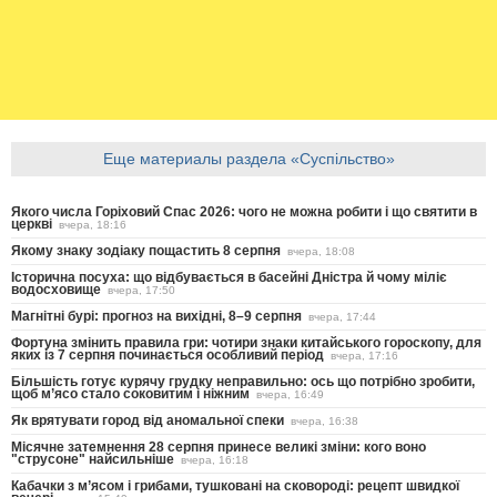
Еще материалы раздела «Суспільство»
Якого числа Горіховий Спас 2026: чого не можна робити і що святити в
церкві
вчера, 18:16
Якому знаку зодіаку пощастить 8 серпня
вчера, 18:08
Історична посуха: що відбувається в басейні Дністра й чому міліє
водосховище
вчера, 17:50
Магнітні бурі: прогноз на вихідні, 8–9 серпня
вчера, 17:44
Фортуна змінить правила гри: чотири знаки китайського гороскопу, для
яких із 7 серпня починається особливий період
вчера, 17:16
Більшість готує курячу грудку неправильно: ось що потрібно зробити,
щоб м’ясо стало соковитим і ніжним
вчера, 16:49
Як врятувати город від аномальної спеки
вчера, 16:38
Місячне затемнення 28 серпня принесе великі зміни: кого воно
"струсоне" найсильніше
вчера, 16:18
Кабачки з м’ясом і грибами, тушковані на сковороді: рецепт швидкої