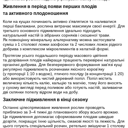
Живлення в період появи перших плодів
та активного плодоношення
Коли на кущах починають активно з’являтися та наливатися
перші баклажани, рослина витрачає максимум своєї енергії. Для
третього основного підживлення ідеально підходить
натуральний настій із зібраних сорняків і скошеної трави.
Як повноцінну мінеральну альтернативу можна застосувати
суміш з 1 столової ложки азофоски та 2 числових ложок рідкого
добрива з комплексом мікроелементів в хелатній формі.
Протягом усього подальшого періоду масового цвітіння
та дозрівання плодів найкраще працюють перевірені натуральні
органічні добрива. Для безперервного формування зав’язі кущі
регулярно підживлюють розчинами якісного коров’яку
(у пропорції 1:10 з водою), птичого посліду (в концентрації 1:20)
або використовують чистий деревний попіл. Попіл містить
величезну кількість калію, кальцію та магнію, тому його вносять
у сухому вигляді перед поливом або готують настій, заливаючи
дві склянки попелу відром води на добу.
Заключне підживлення в кінці сезону
Останнє цілеспрямоване живлення рослин проводять
приблизно за 3–4 тижні до планованого збору всього врожаю.
Це підживлення допомагає сформованим плодам швидше
дозріти, покращує їхню щільність, смакові якості та лежкість. Для
цього готують спеціальний розчин, ретельно змішуючи 1 столову