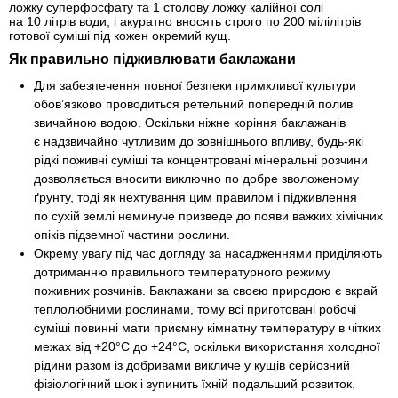
ложку суперфосфату та 1 столову ложку калійної солі
на 10 літрів води, і акуратно вносять строго по 200 мілілітрів
готової суміші під кожен окремий кущ.
Як правильно підживлювати баклажани
Для забезпечення повної безпеки примхливої культури
обов’язково проводиться ретельний попередній полив
звичайною водою. Оскільки ніжне коріння баклажанів
є надзвичайно чутливим до зовнішнього впливу, будь-які
рідкі поживні суміші та концентровані мінеральні розчини
дозволяється вносити виключно по добре зволоженому
ґрунту, тоді як нехтування цим правилом і підживлення
по сухій землі неминуче призведе до появи важких хімічних
опіків підземної частини рослини.
Окрему увагу під час догляду за насадженнями приділяють
дотриманню правильного температурного режиму
поживних розчинів. Баклажани за своєю природою є вкрай
теплолюбними рослинами, тому всі приготовані робочі
суміші повинні мати приємну кімнатну температуру в чітких
межах від +20°C до +24°C, оскільки використання холодної
рідини разом із добривами викличе у кущів серйозний
фізіологічний шок і зупинить їхній подальший розвиток.