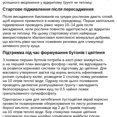
успішного вкорінення у відкритому ґрунті чи теплиці.
Стартове підживлення після пересадження
Після висадження баклажанів на грядки рослинам дають спокій,
щоб коріння прижилося в новому середовищі. Перше капітальне
підживлення проводять рівно через 10–14 днів після
висадження, коли рослини повністю адаптуються до відкритих
умов чи теплиці. На цьому стартовому етапі найкраще
використовувати збалансовані комплексні мінеральні добрива,
що містять рівні частини поживних речовин для стимуляції
активного росту куща.
Підтримка під час формування бутонів і цвітіння
З появою перших бутонів потреба в азоті різко знижується,
а на перший план виходять фосфор і калій, які відповідають
за розвиток кореневої системи та підготовку до цвітіння. Для
масового утворення зав’язі під корінь вносять ефективний
розчин сульфату калію, розводячи 1 столову ложку речовини
на 10 літрів теплої води. Одразу після цього поливання
проводять делікатне розпушування ґрунту і закладають
безпосередньо під кожен кущ по 0,5 чайної ложки
гранульованого суперфосфату.
Одночасно з цим для запобігання пустоцвітам вкрай корисно
провести позакореневе обприскування по листу розчином
борної кислоти, розчинивши від 2 до 5 грамів порошку
на 10 літрів теплої води. Бор стимулює пишне цвітіння
і допомагає рослині надійно утримувати майбутні плоди.