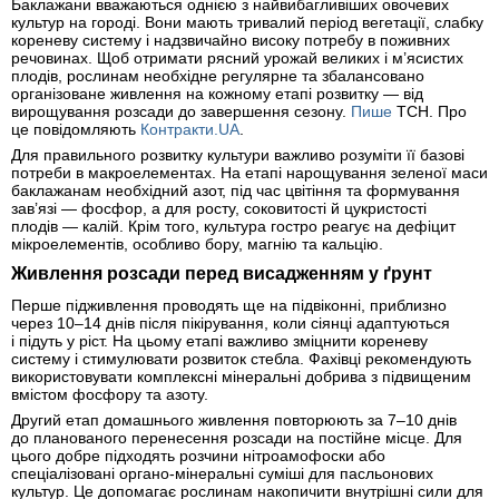
Баклажани вважаються однією з найвибагливіших овочевих
культур на городі. Вони мають тривалий період вегетації, слабку
кореневу систему і надзвичайно високу потребу в поживних
речовинах. Щоб отримати рясний урожай великих і м’ясистих
плодів, рослинам необхідне регулярне та збалансовано
організоване живлення на кожному етапі розвитку — від
вирощування розсади до завершення сезону.
Пише
ТСН. Про
це повідомляють
Контракти.UA
.
Для правильного розвитку культури важливо розуміти її базові
потреби в макроелементах. На етапі нарощування зеленої маси
баклажанам необхідний азот, під час цвітіння та формування
зав’язі — фосфор, а для росту, соковитості й цукристості
плодів — калій. Крім того, культура гостро реагує на дефіцит
мікроелементів, особливо бору, магнію та кальцію.
Живлення розсади перед висадженням у ґрунт
Перше підживлення проводять ще на підвіконні, приблизно
через 10–14 днів після пікірування, коли сіянці адаптуються
і підуть у ріст. На цьому етапі важливо зміцнити кореневу
систему і стимулювати розвиток стебла. Фахівці рекомендують
використовувати комплексні мінеральні добрива з підвищеним
вмістом фосфору та азоту.
Другий етап домашнього живлення повторюють за 7–10 днів
до планованого перенесення розсади на постійне місце. Для
цього добре підходять розчини нітроамофоски або
спеціалізовані органо-мінеральні суміші для пасльонових
культур. Це допомагає рослинам накопичити внутрішні сили для