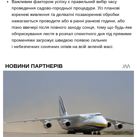
Важливим фактором успіху є правильний вибір часу
проведення садово-городньої процедури. Усі планові
кореневі живлення та делікатні позакореневі обробки
намагаються проводити або в ранні ранкові години, або
пізно ввечері після повного заходу сонця, тому що будь-яке
обприскування листя в розпал спекотного дня під прямими
променями загрожує швидкою появою сильних
і небезпечних сонячних опіків на всій зеленій масі.