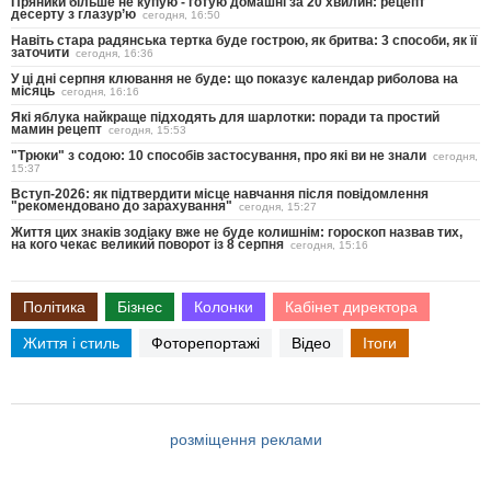
Пряники більше не купую - готую домашні за 20 хвилин: рецепт
десерту з глазур’ю
сегодня, 16:50
Навіть стара радянська тертка буде гострою, як бритва: 3 способи, як її
заточити
сегодня, 16:36
У ці дні серпня клювання не буде: що показує календар риболова на
місяць
сегодня, 16:16
Які яблука найкраще підходять для шарлотки: поради та простий
мамин рецепт
сегодня, 15:53
"Трюки" з содою: 10 способів застосування, про які ви не знали
сегодня,
15:37
Вступ-2026: як підтвердити місце навчання після повідомлення
"рекомендовано до зарахування"
сегодня, 15:27
Життя цих знаків зодіаку вже не буде колишнім: гороскоп назвав тих,
на кого чекає великий поворот із 8 серпня
сегодня, 15:16
Політика
Бізнес
Колонки
Кабінет директора
Життя і стиль
Фоторепортажі
Відео
Ітоги
розміщення реклами