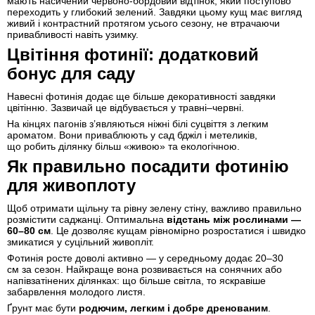
мають насичений червоно-бордовий відтінок, який поступово
переходить у глибокий зелений. Завдяки цьому кущ має вигляд
живий і контрастний протягом усього сезону, не втрачаючи
привабливості навіть узимку.
Цвітіння фотинії: додатковий
бонус для саду
Навесні фотинія додає ще більше декоративності завдяки
цвітінню. Зазвичай це відбувається у травні–червні.
На кінцях пагонів з’являються ніжні білі суцвіття з легким
ароматом. Вони приваблюють у сад бджіл і метеликів,
що робить ділянку більш «живою» та екологічною.
Як правильно посадити фотинію
для живоплоту
Щоб отримати щільну та рівну зелену стіну, важливо правильно
розмістити саджанці. Оптимальна
відстань між рослинами —
60–80 см
. Це дозволяє кущам рівномірно розростатися і швидко
змикатися у суцільний живопліт.
Фотинія росте доволі активно — у середньому додає 20–30
см за сезон. Найкраще вона розвивається на сонячних або
напівзатінених ділянках: що більше світла, то яскравіше
забарвлення молодого листя.
Ґрунт має бути
родючим, легким і добре дренованим
.