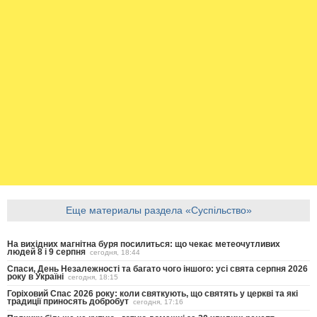
Еще материалы раздела «Суспільство»
На вихідних магнітна буря посилиться: що чекає метеочутливих
людей 8 і 9 серпня
сегодня, 18:44
Спаси, День Незалежності та багато чого іншого: усі свята серпня 2026
року в Україні
сегодня, 18:15
Горіховий Спас 2026 року: коли святкують, що святять у церкві та які
традиції приносять добробут
сегодня, 17:16