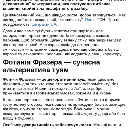
декоративної альтернативи, яка поступово витісняє
класичні хвойні з ландшафтного дизайну.
Це вічнозелений кущ, що швидко росте, добре загущується і має
вигляд набагато яскравіший, ніж звичні туї.
Пише
ТСН. Про це
повідомляють
Контракти.UA
.
Довгий час саме туї були «золотим стандартом» для
оформлення приватних ділянок. Їх висаджували вздовж
парканів, щоб отримати щільну зелену стіну, яка закриває двір
від сторонніх очей. Але зараз підхід до озеленення
змінюється — власники садів дедалі частіше обирають більш
виразні та декоративні рослини, які додають ділянці характеру.
Фотинія Фразера — сучасна
альтернатива туям
Фотинія Фразера — це
декоративний кущ
, який ідеально
підходить для тих, хто хоче створити живопліт замість туї без
втрати естетики. Рослина походить із Азії, але добре
приживається в європейських умовах, зокрема й в Україні.
Її головна перевага — універсальність. Фотинія легко формує
густу зелену огорожу, яка працює як природний бар’єр: захищає
від вітру, шуму та сторонніх поглядів. Водночас її можна
використовувати і як солітер — яскравий акцент у дворі або біля
входу в будинок.
Особливу
декоративність забезпечує листя
. Молоді пагони