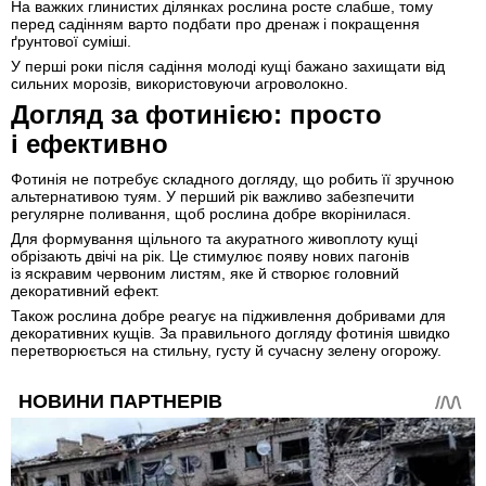
На важких глинистих ділянках рослина росте слабше, тому
перед садінням варто подбати про дренаж і покращення
ґрунтової суміші.
У перші роки після садіння молоді кущі бажано захищати від
сильних морозів, використовуючи агроволокно.
Догляд за фотинією: просто
і ефективно
Фотинія не потребує складного догляду, що робить її зручною
альтернативою туям. У перший рік важливо забезпечити
регулярне поливання, щоб рослина добре вкорінилася.
Для формування щільного та акуратного живоплоту кущі
обрізають двічі на рік. Це стимулює появу нових пагонів
із яскравим червоним листям, яке й створює головний
декоративний ефект.
Також рослина добре реагує на підживлення добривами для
декоративних кущів. За правильного догляду фотинія швидко
перетворюється на стильну, густу й сучасну зелену огорожу.