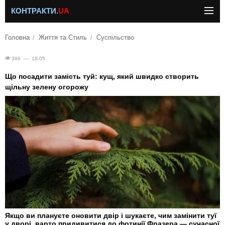
КОНТРАКТИ.
UA
Головна
Життя та Стиль
Суспільство
396 — 18.05
Що посадити замість туй: кущ, який швидко створить
щільну зелену огорожу
Якщо ви плануєте оновити двір і шукаєте, чим замінити туї
у дворі, варто придивитися до фотинії Фразера — сучасної