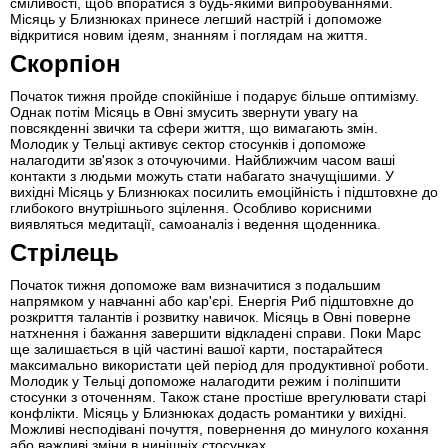
сміливості, щоб впоратися з будь-якими випробуваннями.
Місяць у Близнюках принесе легший настрій і допоможе
відкритися новим ідеям, знанням і поглядам на життя.
Скорпіон
Початок тижня пройде спокійніше і подарує більше оптимізму.
Однак потім Місяць в Овні змусить звернути увагу на
повсякденні звички та сфери життя, що вимагають змін.
Молодик у Тельці активує сектор стосунків і допоможе
налагодити зв'язок з оточуючими. Найближчим часом ваші
контакти з людьми можуть стати набагато значущішими. У
вихідні Місяць у Близнюках посилить емоційність і підштовхне до
глибокого внутрішнього зцілення. Особливо корисними
виявляться медитації, самоаналіз і ведення щоденника.
Стрілець
Початок тижня допоможе вам визначитися з подальшим
напрямком у навчанні або кар'єрі. Енергія Риб підштовхне до
розкриття талантів і розвитку навичок. Місяць в Овні поверне
натхнення і бажання завершити відкладені справи. Поки Марс
ще залишається в цій частині вашої карти, постарайтеся
максимально використати цей період для продуктивної роботи.
Молодик у Тельці допоможе налагодити режим і поліпшити
стосунки з оточенням. Також стане простіше врегулювати старі
конфлікти. Місяць у Близнюках додасть романтики у вихідні.
Можливі несподівані почуття, повернення до минулого кохання
або важливі зміни в нинішніх стосунках.