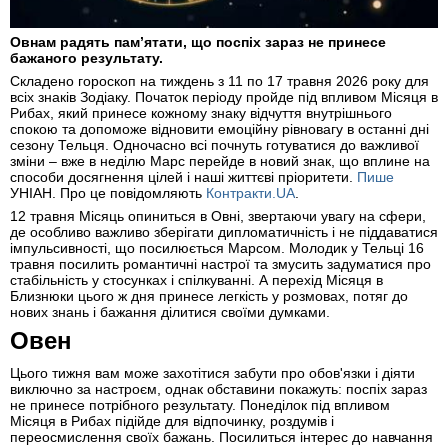
Овнам радять пам’ятати, що поспіх зараз не принесе
бажаного результату.
Складено гороскоп на тиждень з 11 по 17 травня 2026 року для
всіх знаків Зодіаку. Початок періоду пройде під впливом Місяця в
Рибах, який принесе кожному знаку відчуття внутрішнього
спокою та допоможе відновити емоційну рівновагу в останні дні
сезону Тельця. Одночасно всі почнуть готуватися до важливої
зміни – вже в неділю Марс перейде в новий знак, що вплине на
способи досягнення цілей і наші життєві пріоритети.
Пише
УНІАН. Про це повідомляють
Контракти.UA
.
12 травня Місяць опиниться в Овні, звертаючи увагу на сфери,
де особливо важливо зберігати дипломатичність і не піддаватися
імпульсивності, що посилюється Марсом. Молодик у Тельці 16
травня посилить романтичні настрої та змусить задуматися про
стабільність у стосунках і спілкуванні. А перехід Місяця в
Близнюки цього ж дня принесе легкість у розмовах, потяг до
нових знань і бажання ділитися своїми думками.
Овен
Цього тижня вам може захотітися забути про обов'язки і діяти
виключно за настроєм, однак обставини покажуть: поспіх зараз
не принесе потрібного результату. Понеділок під впливом
Місяця в Рибах підійде для відпочинку, роздумів і
переосмислення своїх бажань. Посилиться інтерес до навчання