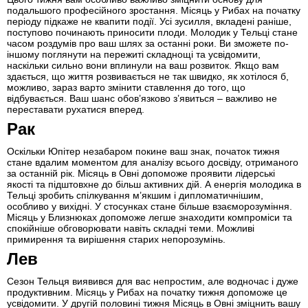
подальшого професійного зростання. Місяць у Рибах на початку
періоду підкаже не квапити події. Усі зусилля, вкладені раніше,
поступово починають приносити плоди. Молодик у Тельці стане
часом роздумів про ваш шлях за останні роки. Ви зможете по-
іншому поглянути на пережиті складнощі та усвідомити,
наскільки сильно вони вплинули на ваш розвиток. Якщо вам
здається, що життя розвивається не так швидко, як хотілося б,
можливо, зараз варто змінити ставлення до того, що
відбувається. Ваш шанс обов’язково з’явиться – важливо не
переставати рухатися вперед.
Рак
Оскільки Юпітер незабаром покине ваш знак, початок тижня
стане вдалим моментом для аналізу всього досвіду, отриманого
за останній рік. Місяць в Овні допоможе проявити лідерські
якості та підштовхне до більш активних дій. А енергія молодика в
Тельці зробить спілкування м’якшим і дипломатичнішим,
особливо у вихідні. У стосунках стане більше взаєморозуміння.
Місяць у Близнюках допоможе легше знаходити компроміси та
спокійніше обговорювати навіть складні теми. Можливі
примирення та вирішення старих непорозумінь.
Лев
Сезон Тельця виявився для вас непростим, але водночас і дуже
продуктивним. Місяць у Рибах на початку тижня допоможе це
усвідомити. У другій половині тижня Місяць в Овні зміцнить вашу