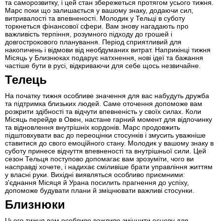
та саморозвитку, і цей стан збережеться протягом усього тижня.
Марс поки що залишається у вашому знаку, додаючи сил,
витривалості та впевненості. Молодик у Тельці в суботу
торкнеться фінансової сфери. Вам знову нагадають про
важливість терпіння, розумного підходу до грошей і
довгострокового планування. Період сприятливий для
накопичень і відмови від необдуманих витрат. Наприкінці тижня
Місяць у Близнюках подарує натхнення, нові ідеї та бажання
частіше бути в русі, відкриваючи для себе щось незвичайне.
Телець
На початку тижня особливе значення для вас набудуть дружба
та підтримка близьких людей. Саме оточення допоможе вам
розкрити здібності та відчути впевненість у своїх силах. Коли
Місяць перейде в Овен, настане гарний момент для відпочинку
та відновлення внутрішніх кордонів. Марс продовжить
підштовхувати вас до переоцінки стосунків і змусить уважніше
ставитися до свого емоційного стану. Молодик у вашому знаку в
суботу принесе відчуття впевненості та внутрішньої сили. Цей
сезон Тельця поступово допомагає вам зрозуміти, чого ви
насправді хочете, і надихає сміливіше брати управління життям
у власні руки. Вихідні виявляться особливо приємними:
з'єднання Місяця й Урана посилить прагнення до успіху,
допоможе будувати плани й зміцнювати важливі стосунки.
Близнюки
Цього тижня вам особливо важливо зміцнити основу для