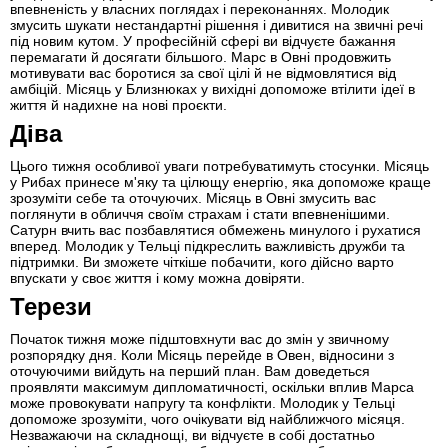
впевненість у власних поглядах і переконаннях. Молодик
змусить шукати нестандартні рішення і дивитися на звичні речі
під новим кутом. У професійній сфері ви відчуєте бажання
перемагати й досягати більшого. Марс в Овні продовжить
мотивувати вас боротися за свої цілі й не відмовлятися від
амбіцій. Місяць у Близнюках у вихідні допоможе втілити ідеї в
життя й надихне на нові проєкти.
Діва
Цього тижня особливої уваги потребуватимуть стосунки. Місяць
у Рибах принесе м'яку та цілющу енергію, яка допоможе краще
зрозуміти себе та оточуючих. Місяць в Овні змусить вас
поглянути в обличчя своїм страхам і стати впевненішими.
Сатурн вчить вас позбавлятися обмежень минулого і рухатися
вперед. Молодик у Тельці підкреслить важливість дружби та
підтримки. Ви зможете чіткіше побачити, кого дійсно варто
впускати у своє життя і кому можна довіряти.
Терези
Початок тижня може підштовхнути вас до змін у звичному
розпорядку дня. Коли Місяць перейде в Овен, відносини з
оточуючими вийдуть на перший план. Вам доведеться
проявляти максимум дипломатичності, оскільки вплив Марса
може провокувати напругу та конфлікти. Молодик у Тельці
допоможе зрозуміти, чого очікувати від найближчого місяця.
Незважаючи на складнощі, ви відчуєте в собі достатньо