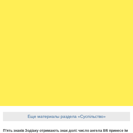
Еще материалы раздела «Суспільство»
П’ять знаків Зодіаку отримають знак долі: число ангела 8/6 принесе їм