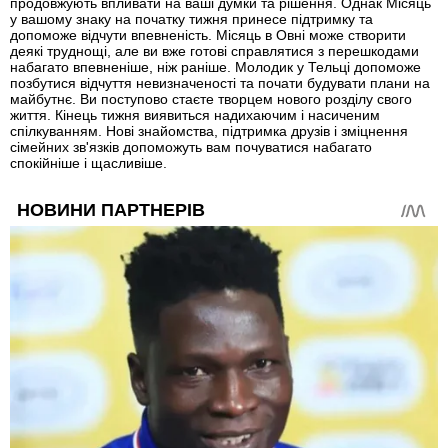
продовжують впливати на ваші думки та рішення. Однак Місяць
у вашому знаку на початку тижня принесе підтримку та
допоможе відчути впевненість. Місяць в Овні може створити
деякі труднощі, але ви вже готові справлятися з перешкодами
набагато впевненіше, ніж раніше. Молодик у Тельці допоможе
позбутися відчуття невизначеності та почати будувати плани на
майбутнє. Ви поступово стаєте творцем нового розділу свого
життя. Кінець тижня виявиться надихаючим і насиченим
спілкуванням. Нові знайомства, підтримка друзів і зміцнення
сімейних зв'язків допоможуть вам почуватися набагато
спокійніше і щасливіше.