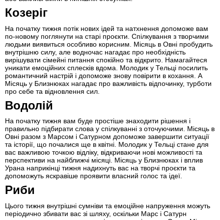
Козеріг
На початку тижня потік нових ідей та натхнення допоможе вам
по-новому поглянути на старі проєкти. Спілкування з творчими
людьми виявиться особливо корисним. Місяць в Овні пробудить
внутрішню силу, але водночас нагадає про необхідність
вирішувати сімейні питання спокійно та відкрито. Намагайтеся
уникати емоційних сплесків вдома. Молодик у Тельці посилить
романтичний настрій і допоможе знову повірити в кохання. А
Місяць у Близнюках нагадає про важливість відпочинку, турботи
про себе та відновлення сил.
Водолій
На початку тижня вам буде простіше знаходити рішення і
правильно підбирати слова у спілкуванні з оточуючими. Місяць в
Овні разом з Марсом і Сатурном допоможе завершити ситуації
та історії, що почалися ще в квітні. Молодик у Тельці стане для
вас важливою точкою відліку, відкриваючи нові можливості та
перспективи на найближчі місяці. Місяць у Близнюках і вплив
Урана наприкінці тижня надихнуть вас на творчі проєкти та
допоможуть яскравіше проявити власний голос та ідеї.
Риби
Цього тижня внутрішні сумніви та емоційне напруження можуть
періодично збивати вас зі шляху, оскільки Марс і Сатурн