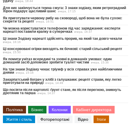
удачу
вчера, 18:44
Для них закінчується темна смуга: 3 знаки зодіаку, яким ретроградний
Хірон подарує щасливий шанс
вчера, 17:15
Як приготувати червону рибу на сковороді, щоб вона не була сухою:
секрети та рецепт
вчера, 16:51
Чи можна користуватися телефоном під час заряджання: експерти
нарешті поставили крапку в суперечках
вчера, 16:37
Ці знаки Зодіаку нарешті здійснять прорив, на який так довго чекали
вчера, 16:16
Ці консервовані огірки виходять як бочкові: старий сільський рецепт
вчера, 15:50
Як помити унітаз всередині та ззовні в домашніх умовах: один
домашній засіб допоможе зробити туалет чистим
вчера, 15:36
На три знаки Зодіаку чекає тріумф у всіх справах уже найближчими
днями
вчера, 15:16
Закарпатський бограч у хлібі з галушками: рецепт страви, яку легко
приготувати на природі
вчера, 14:49
Що посіяти після картоплі: ґрунт стане, як після перегною, зникнуть
дротяник та парша
вчера, 14:37
Політика
Бізнес
Колонки
Кабінет директора
Життя і стиль
Фоторепортажі
Відео
Ітоги