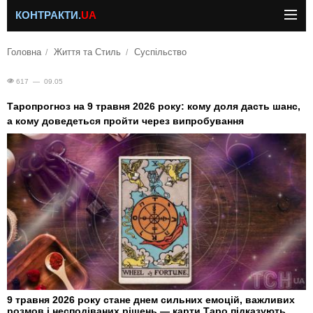
КОНТРАКТИ.
UA
Головна
Життя та Стиль
Суспільство
617 — 09.05
Таропрогноз на 9 травня 2026 року: кому доля дасть шанс,
а кому доведеться пройти через випробування
9 травня 2026 року стане днем сильних емоцій, важливих
розмов і несподіваних рішень — карти Таро підказують,