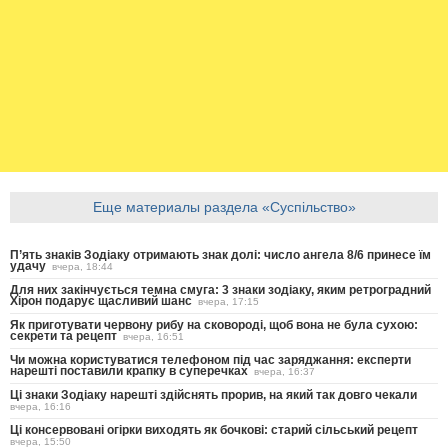
Еще материалы раздела «Суспільство»
П’ять знаків Зодіаку отримають знак долі: число ангела 8/6 принесе їм
удачу
вчера, 18:44
Для них закінчується темна смуга: 3 знаки зодіаку, яким ретроградний
Хірон подарує щасливий шанс
вчера, 17:15
Як приготувати червону рибу на сковороді, щоб вона не була сухою:
секрети та рецепт
вчера, 16:51
Чи можна користуватися телефоном під час заряджання: експерти
нарешті поставили крапку в суперечках
вчера, 16:37
Ці знаки Зодіаку нарешті здійснять прорив, на який так довго чекали
вчера, 16:16
Ці консервовані огірки виходять як бочкові: старий сільський рецепт
вчера, 15:50