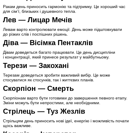
Ракам день приносить гармонію та підтримку. Це хороший час
для сім’ї, близьких і душевного тепла.
Лев — Лицар Мечів
Левам варто контролювати емоції. День може підштовхувати
до різких слів і поспішних рішень.
Діва — Вісімка Пентаклів
Дівам доведеться багато працювати. Це день дисципліни
і концентрації, який принесе результат у майбутньому.
Терези — Закохані
Терезам доведеться зробити важливий вибір. Це може
стосуватися як стосунків, так і життєвих планів.
Скорпіон — Смерть
Скорпіонам варто бути готовими до завершення певного етапу.
Зміни можуть бути непростими, але необхідними.
Стрілець — Туз Жезлів
Стрільцям день приносить нові ідеї, енергію і можливість почати
щось важливе.