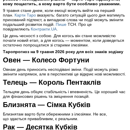
кому пощастить, а кому варто бути особливо уважними.
9 травня стане днем, коли емоції можуть вийти на перший
план.
Карти Таро
вказують: багато ситуацій цього дня матимуть
прихований підтекст, а випадкові слова чи події можуть змінити
подальший розвиток подій.
Пише
ТСН. Про це
повідомляють
Контракти.UA
.
Це день чесності з собою. Для когось він стане можливістю
почати новий етап, а для когось — моментом, коли доведеться
остаточно попрощатися зі старими ілюзіями.
Таропрогноз на 9 травня 2026 року для всіх знаків зодіаку
Овен — Колесо Фортуни
Овнам день приносить несподівані зміни. Події можуть різко
змінити напрямок, але в перспективі це відкриє нові можливості.
Телець — Король Пентаклів
Тельцям день обіцяє стабільність і впевненість. Це хороший час
для фінансових рішень та зміцнення позицій.
Близнята — Сімка Кубків
Близнятам варто бути обережними з ілюзіями. Не все,
що здається привабливим, є реальним.
Рак — Десятка Кубків