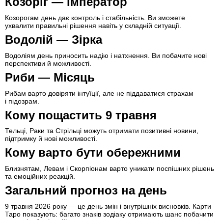
Козоріг — Імператор
Козорогам день дає контроль і стабільність. Ви зможете
ухвалити правильні рішення навіть у складній ситуації.
Водолій — Зірка
Водоліям день приносить надію і натхнення. Ви побачите нові
перспективи й можливості.
Риби — Місяць
Рибам варто довіряти інтуїції, але не піддаватися страхам
і підозрам.
Кому пощастить 9 травня
Тельці, Раки та Стрільці можуть отримати позитивні новини,
підтримку й нові можливості.
Кому варто бути обережними
Близнятам, Левам і Скорпіонам варто уникати поспішних рішень
та емоційних реакцій.
Загальний прогноз на день
9 травня 2026 року — це день змін і внутрішніх висновків. Карти
Таро показують: багато знаків зодіаку отримають шанс побачити