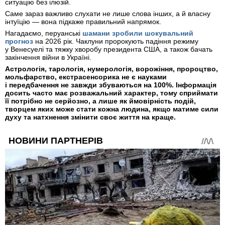
ситуацію без ілюзій.
Саме зараз важливо слухати не лише слова інших, а й власну
інтуїцію — вона підкаже правильний напрямок.
Нагадаємо, перуанські
шамани зробили шокувальний
прогноз
на 2026 рік. Чаклуни пророкують падіння режиму
у Венесуелі та тяжку хворобу президента США, а також бачать
закінчення війни в Україні.
Астрологія, тарологія, нумерологія, ворожіння, пророцтво,
мольфарство, екстрасенсорика не є науками
і передбачення не завжди збуваються на 100%. Інформація
досить часто має розважальний характер, тому сприймати
її потрібно не серйозно, а лише як ймовірність подій,
творцем яких може стати кожна людина, якщо матиме сили
духу та натхнення змінити своє життя на краще.