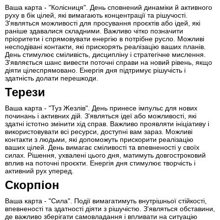
Ваша карта - "Колісниця". День сповнений динаміки й активного
руху в бік цілей, які вимагають концентрації та рішучості.
З'являться можливості для просування проєктів або ідей, які
раніше здавалися складними. Важливо чітко позначити
пріоритети і спрямовувати енергію в потрібне русло. Можливі
несподівані контакти, які прискорять реалізацію ваших планів.
День стимулює сміливість, дисципліну і стратегічне мислення.
З'являється шанс вивести поточні справи на новий рівень, якщо
діяти цілеспрямовано. Енергія дня підтримує рішучість і
здатність долати перешкоди.
Терези
Ваша карта - "Туз Жезлів". День принесе імпульс для нових
починань і активних дій. З'являться ідеї або можливості, які
здатні істотно змінити хід справ. Важливо проявляти ініціативу і
використовувати всі ресурси, доступні вам зараз. Можливі
контакти з людьми, які допоможуть прискорити реалізацію
ваших цілей. День вимагає сміливості та впевненості у своїх
силах. Рішення, ухвалені цього дня, матимуть довгостроковий
вплив на поточні проєкти. Енергія дня стимулює творчість і
активний рух уперед.
Скорпіон
Ваша карта - "Сила". Події вимагатимуть внутрішньої стійкості,
впевненості та здатності діяти з рішучістю. З'являться обставини,
де важливо зберігати самовладання і впливати на ситуацію