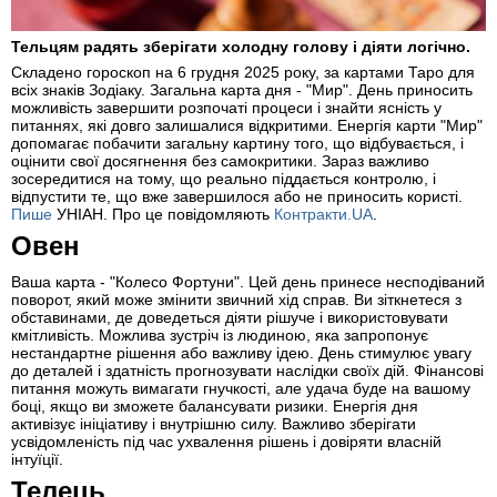
Тельцям радять зберігати холодну голову і діяти логічно.
Складено гороскоп на 6 грудня 2025 року, за картами Таро для
всіх знаків Зодіаку. Загальна карта дня - "Мир". День приносить
можливість завершити розпочаті процеси і знайти ясність у
питаннях, які довго залишалися відкритими. Енергія карти "Мир"
допомагає побачити загальну картину того, що відбувається, і
оцінити свої досягнення без самокритики. Зараз важливо
зосередитися на тому, що реально піддається контролю, і
відпустити те, що вже завершилося або не приносить користі.
Пише
УНІАН. Про це повідомляють
Контракти.UA
.
Овен
Ваша карта - "Колесо Фортуни". Цей день принесе несподіваний
поворот, який може змінити звичний хід справ. Ви зіткнетеся з
обставинами, де доведеться діяти рішуче і використовувати
кмітливість. Можлива зустріч із людиною, яка запропонує
нестандартне рішення або важливу ідею. День стимулює увагу
до деталей і здатність прогнозувати наслідки своїх дій. Фінансові
питання можуть вимагати гнучкості, але удача буде на вашому
боці, якщо ви зможете балансувати ризики. Енергія дня
активізує ініціативу і внутрішню силу. Важливо зберігати
усвідомленість під час ухвалення рішень і довіряти власній
інтуїції.
Телець