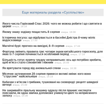
Еще материалы раздела «Суспільство»
Якого числа Горіховий Спас 2026: чого не можна робити і що святити в
церкві
вчера, 18:16
Якому знаку зодіаку пощастить 8 серпня
вчера, 18:08
Історична посуха: що відбувається в басейні Дністра й чому міліє
водосховище
вчера, 17:50
Магнітні бурі: прогноз на вихідні, 8–9 серпня
вчера, 17:44
Фортуна змінить правила гри: чотири знаки китайського гороскопу, для
яких із 7 серпня починається особливий період
вчера, 17:16
Більшість готує курячу грудку неправильно: ось що потрібно зробити,
щоб м’ясо стало соковитим і ніжним
вчера, 16:49
Як врятувати город від аномальної спеки
вчера, 16:38
Місячне затемнення 28 серпня принесе великі зміни: кого воно
"струсоне" найсильніше
вчера, 16:18
Кабачки з м’ясом і грибами, тушковані на сковороді: рецепт швидкої
вечері
вчера, 15:49
Не закривайте пральну машину одразу після прання: експерти
пояснили, як одна звичка допоможе уникнути цвілі та неприємного
запаху
вчера, 15:36