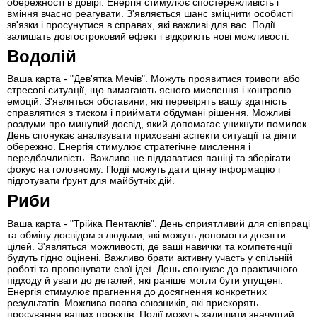
обережності в довірі. Енергія стимулює спостережливість і
вміння вчасно реагувати. З'являється шанс зміцнити особисті
зв'язки і просунутися в справах, які важливі для вас. Події
залишать довгостроковий ефект і відкриють нові можливості.
Водолій
Ваша карта - "Дев'ятка Мечів". Можуть проявитися тривоги або
стресові ситуації, що вимагають ясного мислення і контролю
емоцій. З'являться обставини, які перевірять вашу здатність
справлятися з тиском і приймати обдумані рішення. Можливі
роздуми про минулий досвід, який допомагає уникнути помилок.
День спонукає аналізувати приховані аспекти ситуації та діяти
обережно. Енергія стимулює стратегічне мислення і
передбачливість. Важливо не піддаватися паніці та зберігати
фокус на головному. Події можуть дати цінну інформацію і
підготувати ґрунт для майбутніх дій.
Риби
Ваша карта - "Трійка Пентаклів". День сприятливий для співпраці
та обміну досвідом з людьми, які можуть допомогти досягти
цілей. З'являться можливості, де ваші навички та компетенції
будуть гідно оцінені. Важливо брати активну участь у спільній
роботі та пропонувати свої ідеї. День спонукає до практичного
підходу й уваги до деталей, які раніше могли бути упущені.
Енергія стимулює прагнення до досягнення конкретних
результатів. Можлива поява союзників, які прискорять
просування ваших проєктів. Події можуть залишити значущий