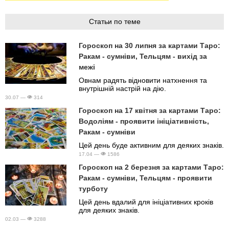
Статьи по теме
Гороскоп на 30 липня за картами Таро:
Ракам - сумніви, Тельцям - вихід за
межі
Овнам радять відновити натхнення та
внутрішній настрій на дію.
30.07 —
314
Гороскоп на 17 квітня за картами Таро:
Водоліям - проявити ініціативність,
Ракам - сумніви
Цей день буде активним для деяких знаків.
17.04 —
1586
Гороскоп на 2 березня за картами Таро:
Ракам - сумніви, Тельцям - проявити
турботу
Цей день вдалий для ініціативних кроків
для деяких знаків.
02.03 —
3288