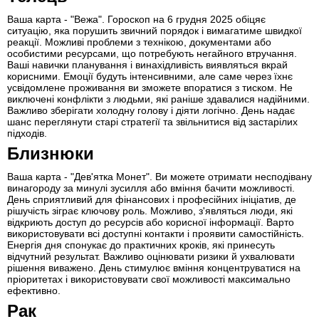
Ваша карта - "Вежа". Гороскоп на 6 грудня 2025 обіцяє
ситуацію, яка порушить звичний порядок і вимагатиме швидкої
реакції. Можливі проблеми з технікою, документами або
особистими ресурсами, що потребують негайного втручання.
Ваші навички планування і винахідливість виявляться вкрай
корисними. Емоції будуть інтенсивними, але саме через їхнє
усвідомлене проживання ви зможете впоратися з тиском. Не
виключені конфлікти з людьми, які раніше здавалися надійними.
Важливо зберігати холодну голову і діяти логічно. День надає
шанс переглянути старі стратегії та звільнитися від застарілих
підходів.
Близнюки
Ваша карта - "Дев'ятка Монет". Ви можете отримати несподівану
винагороду за минулі зусилля або вміння бачити можливості.
День сприятливий для фінансових і професійних ініціатив, де
рішучість зіграє ключову роль. Можливо, з'являться люди, які
відкриють доступ до ресурсів або корисної інформації. Варто
використовувати всі доступні контакти і проявити самостійність.
Енергія дня спонукає до практичних кроків, які принесуть
відчутний результат. Важливо оцінювати ризики й ухвалювати
рішення виважено. День стимулює вміння концентруватися на
пріоритетах і використовувати свої можливості максимально
ефективно.
Рак