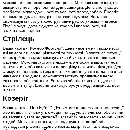
м'якою, але переконливою енергією. Можливі конфлікти, які
відкриють нові перспективи для ваших дій. День спонукає до
особистої відповідальності та чесності перед собою. Енергія
допомагає долати внутрішні страхи і сумніви. Важливо
спрямовувати силу в конструктивне русло, уникаючи агресії.
Події можуть дати відчуття контролю і впевненості, які
залишаться надовго.
Стрілець
Ваша карта - "Колесо Фортуни". День несе зміни і можливості,
які вимагають вашої рішучості та гнучкості. З'являться ситуації,
де потрібно швидко орієнтуватися й ухвалювати правильні
рішення. Можливі зустрічі з людьми, які можуть відкрити нові
перспективи або викликати переоцінку поточних підходів. День
стимулює активність і здатність використовувати надані шанси.
Фінансові або ділові можливості можуть проявитися через
співпрацю або контакти. Важливо зберігати ясність думки і
довіряти інтуїції. Енергія активізує рух уперед і відкриває нові
шляхи.
Козеріг
Ваша карта - "Паж Кубків". День може принести нові пропозиції
або події, які викличуть емоційний відгук. З'являться обставини,
де важливі увага до деталей і здатність оцінювати наміри інших
людей. Можливі контакти, які подарують свіжі ідеї або
несподівані рішення. День вимагає відкритості, але водночас