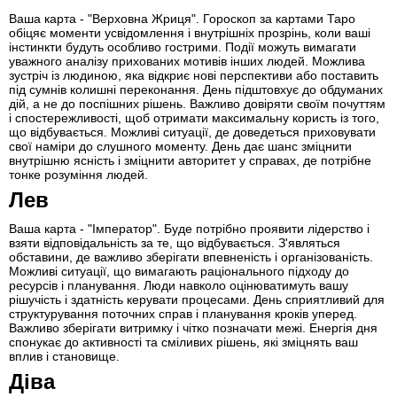
Ваша карта - "Верховна Жриця". Гороскоп за картами Таро
обіцяє моменти усвідомлення і внутрішніх прозрінь, коли ваші
інстинкти будуть особливо гострими. Події можуть вимагати
уважного аналізу прихованих мотивів інших людей. Можлива
зустріч із людиною, яка відкриє нові перспективи або поставить
під сумнів колишні переконання. День підштовхує до обдуманих
дій, а не до поспішних рішень. Важливо довіряти своїм почуттям
і спостережливості, щоб отримати максимальну користь із того,
що відбувається. Можливі ситуації, де доведеться приховувати
свої наміри до слушного моменту. День дає шанс зміцнити
внутрішню ясність і зміцнити авторитет у справах, де потрібне
тонке розуміння людей.
Лев
Ваша карта - "Імператор". Буде потрібно проявити лідерство і
взяти відповідальність за те, що відбувається. З'являться
обставини, де важливо зберігати впевненість і організованість.
Можливі ситуації, що вимагають раціонального підходу до
ресурсів і планування. Люди навколо оцінюватимуть вашу
рішучість і здатність керувати процесами. День сприятливий для
структурування поточних справ і планування кроків уперед.
Важливо зберігати витримку і чітко позначати межі. Енергія дня
спонукає до активності та сміливих рішень, які зміцнять ваш
вплив і становище.
Діва