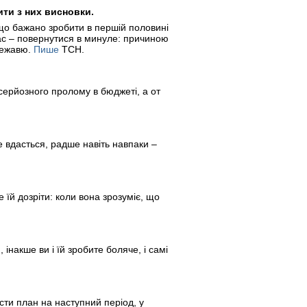
ити з них висновки.
 що бажано зробити в першій половині
час – повернутися в минуле: причиною
 дежавю.
Пише
ТСН.
 серйозного пролому в бюджеті, а от
 вдасться, радше навіть навпаки –
 їй дозріти: коли вона зрозуміє, що
інакше ви і їй зробите боляче, і самі
сти план на наступний період, у