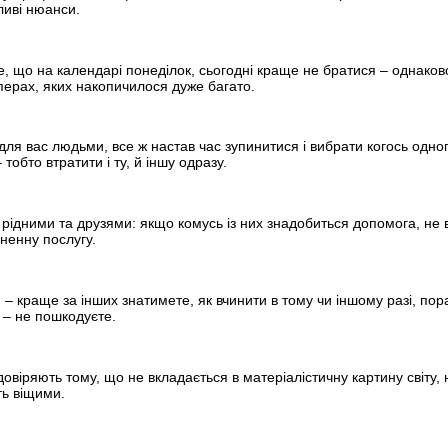
ливі нюанси.
, що на календарі понеділок, сьогодні краще не братися – однаково 
перах, яких накопичилося дуже багато.
ля вас людьми, все ж настав час зупинитися і вибрати когось одно
тобто втратити і ту, й іншу одразу.
рідними та друзями: якщо комусь із них знадобиться допомога, не в
ненну послугу.
 – краще за інших знатимете, як вчинити в тому чи іншому разі, по
 – не пошкодуєте.
овіряють тому, що не вкладається в матеріалістичну картину світу,
ть віщими.