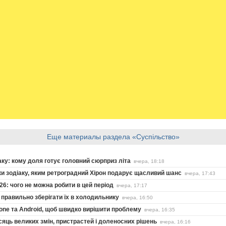
Еще материалы раздела «Суспільство»
іаку: кому доля готує головний сюрприз літа
вчера, 18:18
аки зодіаку, яким ретроградний Хірон подарує щасливий шанс
вчера, 17:43
6: чого не можна робити в цей період
вчера, 17:17
 правильно зберігати їх в холодильнику
вчера, 16:50
hone та Android, щоб швидко вирішити проблему
вчера, 16:35
сяць великих змін, пристрастей і доленосних рішень
вчера, 16:16