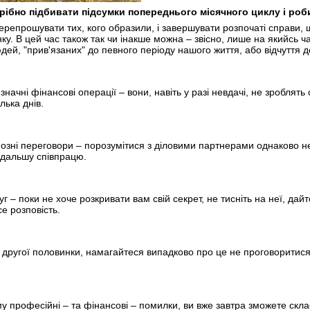
трібно підбивати підсумки попереднього місячного циклу і роб
ерепрошувати тих, кого образили, і завершувати розпочаті справи,
нку. В цей час також так чи інакше можна – звісно, лише на якийсь 
дей, "прив'язаних" до певного періоду нашого життя, або відчуття
ачні фінансові операції – вони, навіть у разі невдачі, не зроблять
лька днів.
озні переговори – порозумітися з діловими партнерами однаково не
одальшу співпрацю.
 – поки не хоче розкривати вам свій секрет, не тисніть на неї, дайте
е розповість.
другої половинки, намагайтеся випадково про це не проговоритися, 
 професійні – та фінансові – помилки, ви вже завтра зможете скла