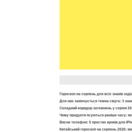
Гороскоп на серпень для всіх знаків зод
Для них закінчується темна смуга: 3 зн
Складний коридор затемнень у серпні 202
Чому продукти псуються раніше часу: як
Висне телефон: 5 простих кроків для iP
Китайський гороскоп на серпень 2026: мі