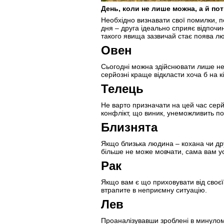
День, коли не лише можна, а й по
Необхідно визнавати свої помилки, п
дня – друга ідеально сприяє відпочи
такого явища зазвичай стає поява лю
Овен
Сьогодні можна здійснювати лише незн
серйозні краще відкласти хоча б на кі
Телець
Не варто призначати на цей час серй
конфлікт, що виник, унеможливить п
Близнята
Якщо близька людина – кохана чи друг
більше не може мовчати, сама вам ус
Рак
Якщо вам є що приховувати від своєї 
втрапите в неприємну ситуацію.
Лев
Проаналізувавши зроблені в минулому