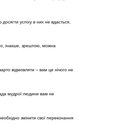
досягти успіху в них не вдасться,
го, інакше, зрештою, можна
арто відмовляти – вам це нічого не
рада мудрої людини вам не
 необхідно змінити свої переконання