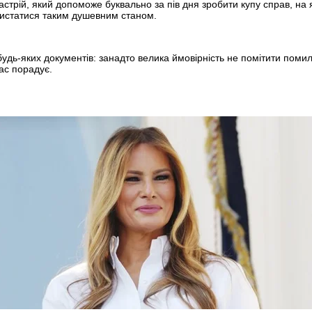
астрій, який допоможе буквально за пів дня зробити купу справ, на 
истатися таким душевним станом.
дь-яких документів: занадто велика ймовірність не помітити помил
вас порадує.