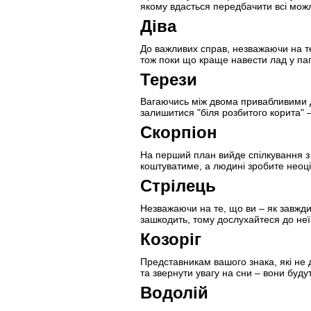
якому вдасться передбачити всі мож
Діва
До важливих справ, незважаючи на те
тож поки що краще навести лад у па
Терези
Вагаючись між двома привабливими д
залишитися "біля розбитого корита" – 
Скорпіон
На перший план вийде спілкування з 
коштуватиме, а людині зробите неоці
Стрілець
Незважаючи на те, що ви – як завжди
зашкодить, тому дослухайтеся до неї
Козоріг
Представникам вашого знака, які не д
та звернути увагу на сни – вони буду
Водолій