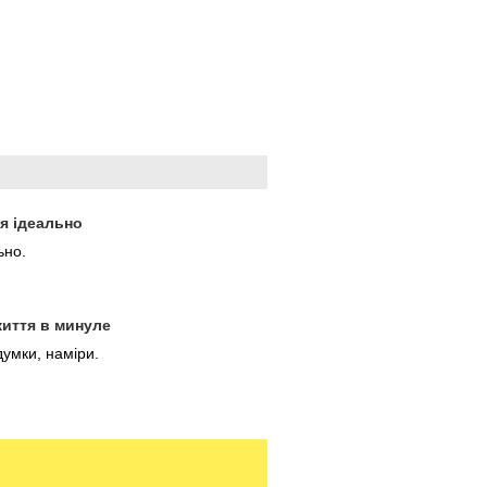
ся ідеально
ьно.
життя в минуле
думки, наміри.