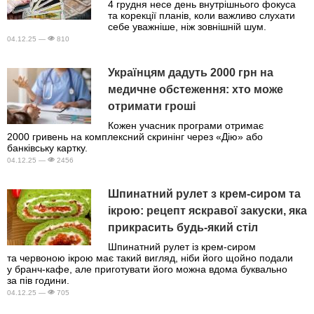
4 грудня несе день внутрішнього фокуса
та корекції планів, коли важливо слухати
себе уважніше, ніж зовнішній шум.
04.12.25 —
810
Українцям дадуть 2000 грн на
медичне обстеження: хто може
отримати гроші
Кожен учасник програми отримає
2000 гривень на комплексний скринінг через «Дію» або
банківську картку.
04.12.25 —
2456
Шпинатний рулет з крем-сиром та
ікрою: рецепт яскравої закуски, яка
прикрасить будь-який стіл
Шпинатний рулет із крем-сиром
та червоною ікрою має такий вигляд, ніби його щойно подали
у бранч-кафе, але приготувати його можна вдома буквально
за пів години.
04.12.25 —
705