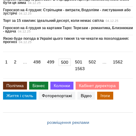
бути ця зима
04.12.25
Гороскоп на 4 грудня: Стрільцям - витрати, Водоліям - листування або
зустрічі
04.12.25
Торт за 15 хвилин: ідеальний десерт, коли немає світла
04.12.25
Гороскоп на 4 грудня за картами Таро: Терезам - романтика, Близнюкам
- вдача
04.12.25
Якою буде погода в Україні цього тижня та чи чекати на похолодання:
прогноз
04.12.25
1
2
…
498
499
501
502
…
1562
500
1563
Політика
Бізнес
Колонки
Кабінет директора
Життя і стиль
Фоторепортажі
Відео
Ітоги
розміщення реклами