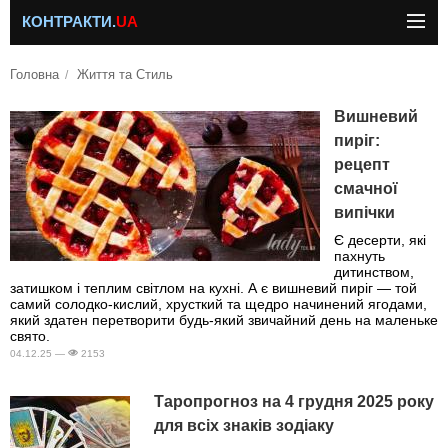
КОНТРАКТИ.
UA
Головна
Життя та Стиль
Вишневий
пиріг:
рецепт
смачної
випічки
Є десерти, які
пахнуть
дитинством,
затишком і теплим світлом на кухні. А є вишневий пиріг — той
самий солодко-кислий, хрусткий та щедро начинений ягодами,
який здатен перетворити будь-який звичайний день на маленьке
свято.
04.12.25 —
2153
Таропрогноз на 4 грудня 2025 року
для всіх знаків зодіаку