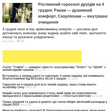
Рослинний гороскоп друїдів на 4
грудня: Ракам — душевний
комфорт, Скорпіонам — внутрішнє
очищення
4 грудня несе м’яку, врівноважену енергію — рослини дня
допоможуть кожному знаку зодіаку знайти свій темп, заспокоїти
емоції та рухатися усвідомлено.
04.12.25 —
526
Салат "Софія" — швидко і просто: альтернатива "Олів'є" та "Шуби" з
неповторним смаком
04.12.25
Вступають у період удачі та зцілення: 4 знаки зодіаку, які отримають
благословення від Всесвіту після 3 грудня
04.12.25
Гороскоп на 4 грудня для всіх знаків зодіаку: ваші слова мають
особливу силу
04.12.25
Новий салат для новорічного столу, який зірве всі компліменти:
прощаємося з банальними рецептами — готується миттєво
04.12.25
Гроші, кохання та удача в дорозі: що і коли обіцяє місячний календар у
грудні 2025
04.12.25
Морози прийдуть раптово? В Укргідрометцентрі пояснили, якою може