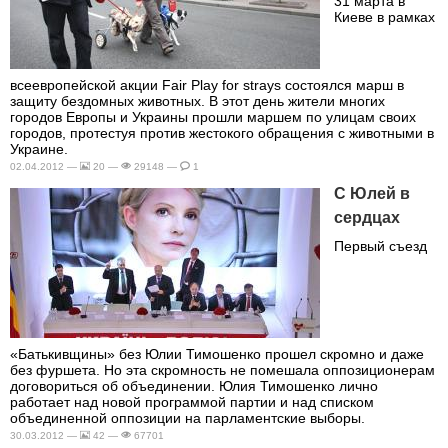
31 марта в
Киеве в рамках
всеевропейской акции Fair Play for strays состоялся марш в
защиту бездомных животных. В этот день жители многих
городов Европы и Украины прошли маршем по улицам своих
городов, протестуя против жестокого обращения с животными в
Украине.
02.04.2012 —
20 —
29148 —
1
С Юлей в
сердцах
Первый съезд
«Батькивщины» без Юлии Тимошенко прошел скромно и даже
без фуршета. Но эта скромность не помешала оппозиционерам
договориться об объединении. Юлия Тимошенко лично
работает над новой программой партии и над списком
объединенной оппозиции на парламентские выборы.
30.03.2012 —
42 —
67701