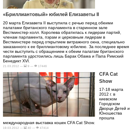
«Бриллиантовый» юбилей Елизаветы II
20 марта Елизавета II выступила с речью перед обеими
палатами британского парламента в старинном зале
Вестминстер-холл. Королева обратилась к лидерам партий,
членам парламента, пэрам и церковным лидерам в
Вестминстере перед открытием витражного окна, специально
заказанного к ее бриллиантовому юбилею. За последнее время
чести выступить с обращением к обеим палатам британского
парламента удостоились лишь Барак Обама и Папа Римский
Бенедикт XVI.
21.03.2012 —
9 —
17446
CFA Cat
Show
17-18 марта
2012 г. в
киевском
Городском
Дворце Детей и
Юношества
прошла
международная выставка кошек CFA Cat Show.
19.03.2012 —
40 —
47414