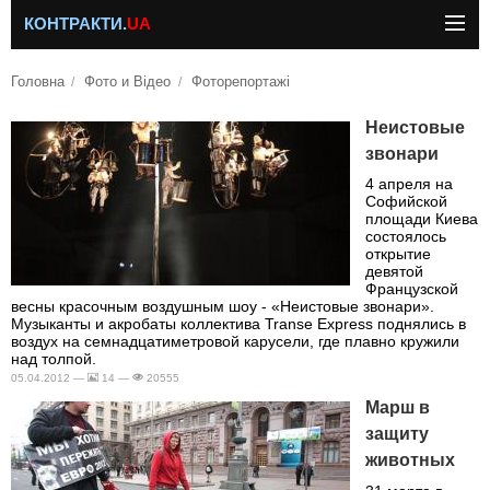
КОНТРАКТИ.
UA
Головна
Фото и Відео
Фоторепортажі
Неистовые
звонари
4 апреля на
Софийской
площади Киева
состоялось
открытие
девятой
Французской
весны красочным воздушным шоу - «Неистовые звонари».
Музыканты и акробаты коллектива Transe Еxpress поднялись в
воздух на семнадцатиметровой карусели, где плавно кружили
над толпой.
05.04.2012 —
14 —
20555
Марш в
защиту
животных