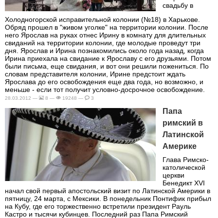
свадьбу в
Холодногорской исправительной колонии (№18) в Харькове.
Обряд прошел в "живом уголке" на территории колонии. После
него Ярослав на руках отнес Ирину в комнату для длительных
свиданий на территории колонии, где молодые проведут три
дня. Ярослав и Ирина познакомились около года назад, когда
Ирина приехала на свидание к Ярославу с его друзьями. Потом
были письма, еще свидания, и вот они решили пожениться. По
словам представителя колонии, Ирине предстоит ждать
Ярослава до его освобождения еще два года, но возможно, и
меньше - если тот получит условно-досрочное освобождение.
28.03.2012 —
8 —
19248 —
3
Папа
римский в
Латинской
Америке
Глава Римско-
католической
церкви
Бенедикт XVI
начал свой первый апостольский визит по Латинской Америки в
пятницу, 24 марта, с Мексики. В понедельник Понтифик прибыл
на Кубу, где его торжественно встретили президент Рауль
Кастро и тысячи кубинцев. Последний раз Папа Римский