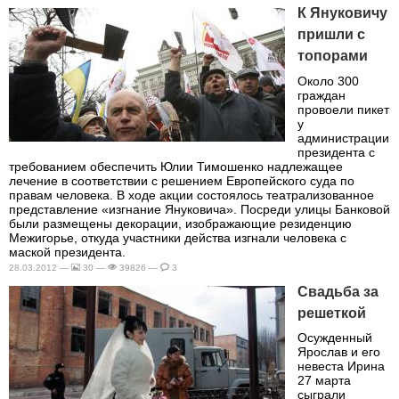
К Януковичу
пришли с
топорами
Около 300
граждан
провоели пикет
у
администрации
президента с
требованием обеспечить Юлии Тимошенко надлежащее
лечение в соответствии с решением Европейского суда по
правам человека. В ходе акции состоялось театрализованное
представление «изгнание Януковича». Посреди улицы Банковой
были размещены декорации, изображающие резиденцию
Межигорье, откуда участники действа изгнали человека с
маской президента.
28.03.2012 —
30 —
39826 —
3
Свадьба за
решеткой
Осужденный
Ярослав и его
невеста Ирина
27 марта
сыграли