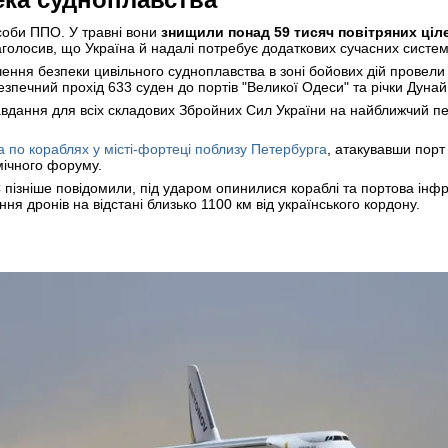
соби ППО. У травні вони
знищили понад 59 тисяч повітряних ціл
голосив, що Україна й надалі потребує додаткових сучасних систем
ення безпеки цивільного судноплавства в зоні бойових дій провели
зпечний прохід 633 суден до портів "Великої Одеси" та річки Дунай
вдання для всіх складових Збройних Сил України на найближчий пер
а по кораблях у місті-фортеці поблизу Петербурга
, атакувавши порт
мічного форуму.
пізніше повідомили, під ударом опинилися кораблі та портова інфра
ння дронів на відстані близько 1100 км від українського кордону.