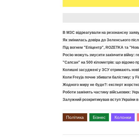
В МЗС відреагували на резонансну заяв
Як змінилась довіра до Зеленського післ
Під вогнем "Епіцентр", ROZETKA та "Нова
Росію можуть змусити закінчити війну: 
"Сапсан" на 500 кілометрів: що відомо пр
Колишні засуджені у ЗСУ отримають нові
Коли Freyja почне збивати балістику: у Fi
Жодного миру не буде?: експерт жорстко 
Роботи замінять частину військових: Укр
Залужний розкритикував вступ України в 
Політика
Бізнес
Колонки