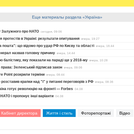
Еще материалы раздела «Україна»
у Залужного про НАТО
сегодня, 09:06
я протестів в Україні: результати опитування
вчера, 19:27
 пошта": що відомо про удар РФ по Києву та області
вчера, 16:44
генерал назвав головну причину
вчера, 14:44
о балістику, яку показали на параді ще у 2018-му
вчера, 10:28
 права: Зеленський підписав закон
вчера, 09:06
re Point розкрили терміни
вчера, 08:44
розставив крапки над "і" у питанні переговорів з РФ
вчера, 08:36
аїна готує революцію на фронті — Forbes
04.08
НАТО і пропонує інші варіанти
04.08
Кабінет директора
Життя і стиль
Фоторепортажі
Відео