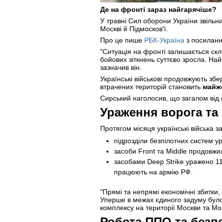
Де на фронті зараз найгарячіше?
У травні Сил оборони України звільни
Москві й Підмосков'ї.
Про це пише
РБК-Україна
з посилан
"Ситуація на фронті залишається скл
бойових зіткнень суттєво зросла. На
зазначив він.
Українські військові продовжують збер
втрачених територій становить
майже
Сирський наголосив, що загалом від
Ураження ворога та
Протягом місяця українські війська з
підрозділи безпілотних систем у
засоби Front та Middle продовжи
засобами Deep Strike уражено 11
працюють на армію РФ.
"Прямі та непрямі економічні збитки,
Уперше в межах єдиного задуму було 
комплексу на території Москви та Мос
Робота ППО та безп