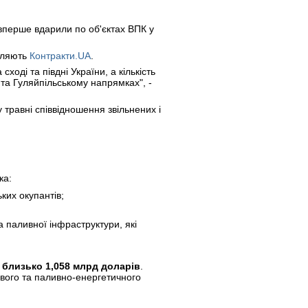
 вперше вдарили по об'єктах ВПК у
мляють
Контракти.UA
.
ді та півдні України, а кількість
 та Гуляйпільському напрямках", -
у травні співвідношення звільнених і
ка:
ких окупантів;
 паливної інфраструктури, які
 близько 1,058 млрд доларів
.
ового та паливно-енергетичного