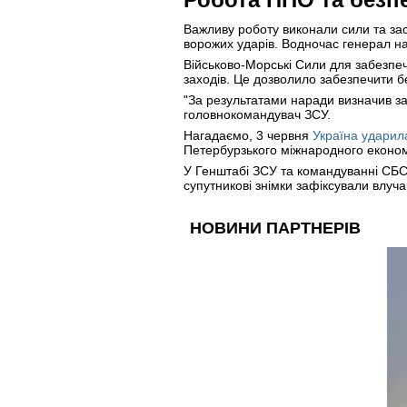
Важливу роботу виконали сили та за
ворожих ударів. Водночас генерал на
Військово-Морські Сили для забезпеч
заходів. Це дозволило забезпечити бе
"За результатами наради визначив за
головнокомандувач ЗСУ.
Нагадаємо, 3 червня
Україна ударил
Петербурзького міжнародного еконо
У Генштабі ЗСУ та командуванні СБС 
супутникові знімки зафіксували влуча