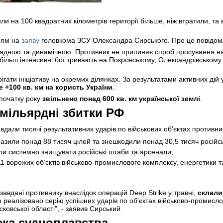
ли на 100 квадратних кілометрів території більше, ніж втратили, та
ням на
заяву
головкома ЗСУ Олександра Сирського. Про це повідо
адною та динамічною. Противник не припиняє спроб просування на схо
йбільш інтенсивні бої тривають на Покровському, Олександрівському
ігати ініціативу на окремих ділянках. За результатами активних дій 
 +100 кв. км на користь України
.
 початку року
звільнено понад 600 кв. км української землі
.
 мільярдні збитки РФ
авдали тисячі результативних ударів по військових об’єктах противни
разили понад 88 тисяч цілей та знешкодили понад 30,5 тисяч російсь
ли системно знищувати російські штаби та арсенали;
1 ворожих об’єктів військово-промислового комплексу, енергетики та
 завдані противнику внаслідок операцій Deep Strike у травні,
склали
реалізовано серію успішних ударів по об’єктах військово-промисл
ковської області", - заявив Сирський.
ека судноплавства