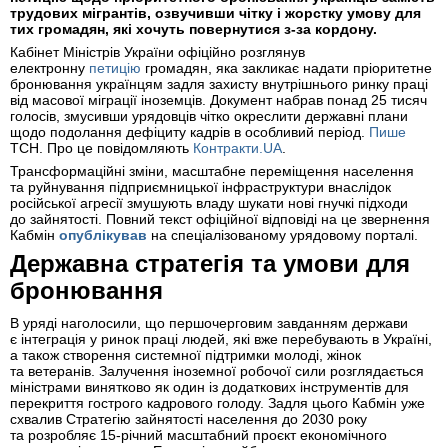
трудових мігрантів, озвучивши чітку і жорстку умову для
тих громадян, які хочуть повернутися з-за кордону.
Кабінет Міністрів України офіційно розглянув
електронну
петицію
громадян, яка закликає надати пріоритетне
бронювання українцям задля захисту внутрішнього ринку праці
від масової міграції іноземців. Документ набрав понад 25 тисяч
голосів, змусивши урядовців чітко окреслити державні плани
щодо подолання дефіциту кадрів в особливий період.
Пише
ТСН. Про це повідомляють
Контракти.UA
.
Трансформаційні зміни, масштабне переміщення населення
та руйнування підприємницької інфраструктури внаслідок
російської агресії змушують владу шукати нові гнучкі підходи
до зайнятості. Повний текст офіційної відповіді на це звернення
Кабмін
опублікував
на спеціалізованому урядовому порталі.
Державна стратегія та умови для
бронювання
В уряді наголосили, що першочерговим завданням держави
є інтеграція у ринок праці людей, які вже перебувають в Україні,
а також створення системної підтримки молоді, жінок
та ветеранів. Залучення іноземної робочої сили розглядається
міністрами винятково як один із додаткових інструментів для
перекриття гострого кадрового голоду. Задля цього Кабмін уже
схвалив Стратегію зайнятості населення до 2030 року
та розробляє 15-річний масштабний проєкт економічного