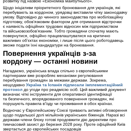
розвитку під назвою «Економіка майбутнього».
Щодо ініціативи пріоритетного бронювання для українців, які
перебувають за кордоном, урядовці виставили чітку законодавчу
умову. Відповідно до чинного законодавства про мобілізаційну
підготовку, обов’язковим фактором для отримання відстрочки
є наявність офіційних трудових відносин між підприємством
та військовозобов’язаним. Тобто громадяни спочатку мають
повернутися, офіційно працевлаштуватися на критично
важливих об’єктах економіки, і лише після цього роботодавець
зможе подати їхні кандидатури на бронювання.
Повернення українців з-за
кордону — останні новини
Нагадаємо, українська влада спільно з європейськими
партнерами вже розробляє механізми регулювання
перебування громадян за межами держави. Зокрема,
нещодавно
Україна та Іспанія підписали імплементаційний
протокол
до угоди про реадмісію осіб. Цей важливий документ
визначає чіткі інструменти для оперативної ідентифікації
та безпечного, впорядкованого повернення громадян, які
порушують правила в’їзду чи проживання в обох країнах.
Водночас у Європейському Союзі тривають активні обговорення
щодо подальшої долі мільйонів українських біженців. Наразі всі
держави-члени блоку готові продовжити дію директиви про
тимчасовий захист до березня 2028 року. Проте офіційний Київ
звертається до європейських посадовців