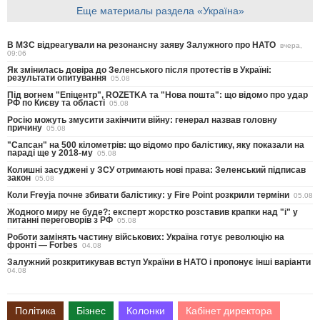
Еще материалы раздела «Україна»
В МЗС відреагували на резонансну заяву Залужного про НАТО
вчера,
09:06
Як змінилась довіра до Зеленського після протестів в Україні:
результати опитування
05.08
Під вогнем "Епіцентр", ROZETKA та "Нова пошта": що відомо про удар
РФ по Києву та області
05.08
Росію можуть змусити закінчити війну: генерал назвав головну
причину
05.08
"Сапсан" на 500 кілометрів: що відомо про балістику, яку показали на
параді ще у 2018-му
05.08
Колишні засуджені у ЗСУ отримають нові права: Зеленський підписав
закон
05.08
Коли Freyja почне збивати балістику: у Fire Point розкрили терміни
05.08
Жодного миру не буде?: експерт жорстко розставив крапки над "і" у
питанні переговорів з РФ
05.08
Роботи замінять частину військових: Україна готує революцію на
фронті — Forbes
04.08
Залужний розкритикував вступ України в НАТО і пропонує інші варіанти
04.08
Політика
Бізнес
Колонки
Кабінет директора