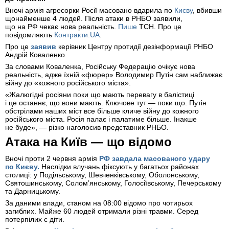
Вночі армія агресорки Росії масовано вдарила по
Києву
, вбивши
щонайменше 4 людей. Після атаки в РНБО заявили,
що на РФ чекає нова реальність.
Пише
ТСН. Про це
повідомляють
Контракти.UA
.
Про це
заявив
керівник Центру протидії дезінформації РНБО
Андрій Коваленко.
За словами Коваленка, Російську Федерацію очікує нова
реальність, адже їхній «фюрер» Володимир Путін сам наближає
війну до «кожного російського міста».
«Жалюгідні росіяни поки що мають перевагу в балістиці
і це останнє, що вони мають. Ключове тут — поки що. Путін
обстрілами наших міст все більше кличе війну до кожного
російського міста. Росія палає і палатиме більше. Інакше
не буде», — різко наголосив представник РНБО.
Атака на Київ — що відомо
Вночі проти 2 червня армія
РФ завдала
масованого удару
по Києву.
Наслідки влучань фіксують у багатьох районах
столиці: у Подільському, Шевченківському, Оболонському,
Святошинському, Соломʼянському, Голосіївському, Печерському
та Дарницькому.
За даними влади, станом на 08:00 відомо про чотирьох
загиблих. Майже 60 людей отримали різні травми. Серед
потерпілих є діти.