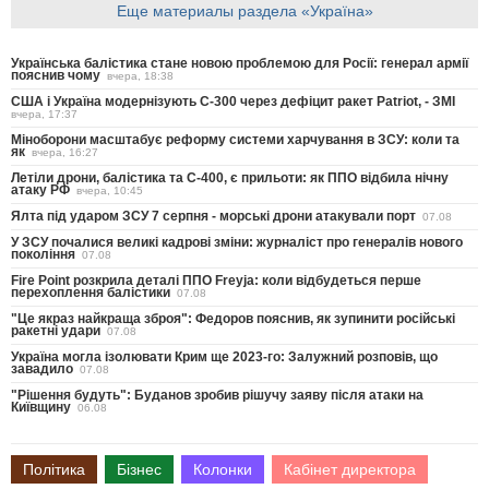
Еще материалы раздела «Україна»
Українська балістика стане новою проблемою для Росії: генерал армії
пояснив чому
вчера, 18:38
США і Україна модернізують С-300 через дефіцит ракет Patriot, - ЗМІ
вчера, 17:37
Міноборони масштабує реформу системи харчування в ЗСУ: коли та
як
вчера, 16:27
Летіли дрони, балістика та С-400, є прильоти: як ППО відбила нічну
атаку РФ
вчера, 10:45
Ялта під ударом ЗСУ 7 серпня - морські дрони атакували порт
07.08
У ЗСУ почалися великі кадрові зміни: журналіст про генералів нового
покоління
07.08
Fire Point розкрила деталі ППО Freyja: коли відбудеться перше
перехоплення балістики
07.08
"Це якраз найкраща зброя": Федоров пояснив, як зупинити російські
ракетні удари
07.08
Україна могла ізолювати Крим ще 2023-го: Залужний розповів, що
завадило
07.08
"Рішення будуть": Буданов зробив рішучу заяву після атаки на
Київщину
06.08
Політика
Бізнес
Колонки
Кабінет директора