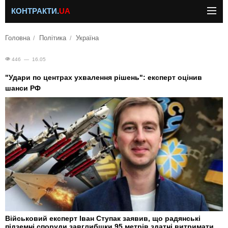
КОНТРАКТИ.
UA
Головна
Політика
Україна
446 — 16.05
"Удари по центрах ухвалення рішень": експерт оцінив
шанси РФ
Військовий експерт Іван Ступак заявив, що радянські
підземні споруди завглибшки 95 метрів здатні витримати