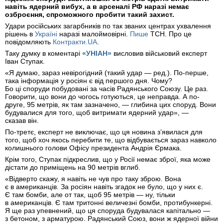
навіть ядерний вибух, а в арсеналі РФ наразі немає
озброєння, спроможного пробити такий захист.
Удари російських загарбників по так званих центрах ухвалення
рішень в
Україні
наразі малоймовірні.
Пише
ТСН. Про це
повідомляють
Контракти.UA
.
Таку думку в коментарі
«УНІАН»
висловив військовий експерт
Іван Ступак.
«Я думаю, зараз невірогідний (такий удар — ред.). По-перше,
така інформація у росіян є від першого дня. Чому?
Бо ці споруди побудовані за часів Радянського Союзу. Це раз.
Говорити, що вони до чогось готуються, це неправда. А по-
друге, 95 метрів, як там зазначено, — глибина цих споруд. Вони
будувалися для того, щоб витримати ядерний удар», —
сказав він.
По-третє, експерт не виключає, що ця новина з’явилася для
того, щоб хоч якось перебити те, що відбувається зараз навколо
колишнього голови Офісу президента Андрія Єрмака.
Крім того, Ступак підкреслив, що у Росії немає зброї, яка може
дістати до приміщень на 90 метрів вглиб.
«Відверто скажу, я навіть не чув про таку зброю. Вона
є в американців. За росіян навіть згадок не було, що у них є.
Є там бомби, але от так, щоб 95 метрів — ну, тільки
в американців. Є там тритонні величезні бомби, протибункерні.
Я ще раз упевнений, що ця споруда будувалася капітально —
з бетоном, з арматурою. Радянський Союз, вони ж ядерної війни