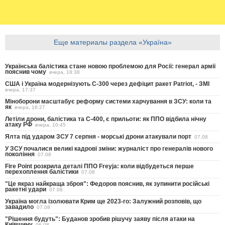
Еще материалы раздела «Україна»
Українська балістика стане новою проблемою для Росії: генерал армії
пояснив чому
вчера, 18:38
США і Україна модернізують С-300 через дефіцит ракет Patriot, - ЗМІ
вчера, 17:37
Міноборони масштабує реформу системи харчування в ЗСУ: коли та
як
вчера, 16:27
Летіли дрони, балістика та С-400, є прильоти: як ППО відбила нічну
атаку РФ
вчера, 10:45
Ялта під ударом ЗСУ 7 серпня - морські дрони атакували порт
07.08
У ЗСУ почалися великі кадрові зміни: журналіст про генералів нового
покоління
07.08
Fire Point розкрила деталі ППО Freyja: коли відбудеться перше
перехоплення балістики
07.08
"Це якраз найкраща зброя": Федоров пояснив, як зупинити російські
ракетні удари
07.08
Україна могла ізолювати Крим ще 2023-го: Залужний розповів, що
завадило
07.08
"Рішення будуть": Буданов зробив рішучу заяву після атаки на
Київщину
06.08