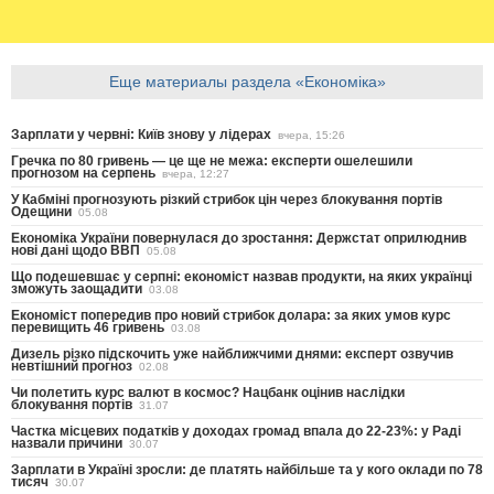
Еще материалы раздела «Економіка»
Зарплати у червні: Київ знову у лідерах
вчера, 15:26
Гречка по 80 гривень — це ще не межа: експерти ошелешили
прогнозом на серпень
вчера, 12:27
У Кабміні прогнозують різкий стрибок цін через блокування портів
Одещини
05.08
Економіка України повернулася до зростання: Держстат оприлюднив
нові дані щодо ВВП
05.08
Що подешевшає у серпні: економіст назвав продукти, на яких українці
зможуть заощадити
03.08
Економіст попередив про новий стрибок долара: за яких умов курс
перевищить 46 гривень
03.08
Дизель різко підскочить уже найближчими днями: експерт озвучив
невтішний прогноз
02.08
Чи полетить курс валют в космос? Нацбанк оцінив наслідки
блокування портів
31.07
Частка місцевих податків у доходах громад впала до 22-23%: у Раді
назвали причини
30.07
Зарплати в Україні зросли: де платять найбільше та у кого оклади по 78
тисяч
30.07