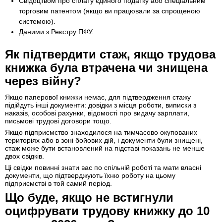
Свідоцтвом про сплату єдиного податку або спеціальним
торговим патентом (якщо ви працювали за спрощеною
системою).
Даними з Реєстру ПФУ.
Як підтвердити стаж, якщо трудова
книжка була втрачена чи знищена
через війну?
Якщо паперової книжки немає, для підтвердження стажу
підійдуть інші документи: довідки з місця роботи, виписки з
наказів, особові рахунки, відомості про видачу зарплати,
письмові трудові договори тощо.
Якщо підприємство знаходилося на тимчасово окупованих
територіях або в зоні бойових дій, і документи були знищені,
стаж може бути встановлений на підставі показань не менше
двох свідків.
Ці свідки повинні знати вас по спільній роботі та мати власні
документи, що підтверджують їхню роботу на цьому
підприємстві в той самий період.
Що буде, якщо не встигнули
оцифрувати трудову книжку до 10