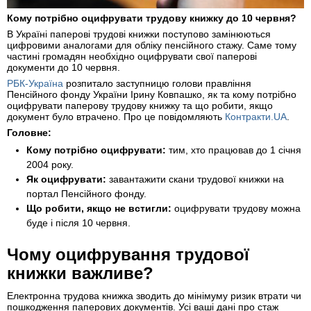
Кому потрібно оцифрувати трудову книжку до 10 червня?
В Україні паперові трудові книжки поступово замінюються
цифровими аналогами для обліку пенсійного стажу. Саме тому
частині громадян необхідно оцифрувати свої паперові
документи до 10 червня.
РБК-Україна
розпитало заступницю голови правління
Пенсійного фонду України Ірину Ковпашко, як та кому потрібно
оцифрувати паперову трудову книжку та що робити, якщо
документ було втрачено. Про це повідомляють
Контракти.UA
.
Головне:
Кому потрібно оцифрувати:
тим, хто працював до 1 січня
2004 року.
Як оцифрувати:
завантажити скани трудової книжки на
портал Пенсійного фонду.
Що робити, якщо не встигли:
оцифрувати трудову можна
буде і після 10 червня.
Чому оцифрування трудової
книжки важливе?
Електронна трудова книжка зводить до мінімуму ризик втрати чи
пошкодження паперових документів. Усі ваші дані про стаж