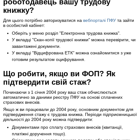
роботодавець вашу трудову
книжку?
Для цього потрібно авторизуватися на
вебпорталі ПФУ
та зайти
в особистий кабінет:
Оберіть у меню розділ "Електронна трудова книжка".
У вкладці "Скан-копії трудової книжки" можна перевірити, чи
завантажені документи.
У вкладці "Відцифрована ЕТК" можна ознайомитися з уже
готовим результатом оцифрування.
Що робити, якщо ви ФОП? Як
підтвердити свій стаж?
Починаючи з 1 січня 2004 року ваш стаж обчислюється
автоматично за даними реєстру ПФУ на основі сплачених
страхових внесків.
Якщо ж ви працювали до 2004 року, основним документом для
підтвердження стажу є трудова книжка. Періоди підприємницької
діяльності до 2004 року можна підтвердити:
Документами про сплату страхових внесків (квитанції,
платіжні доручення тощо).