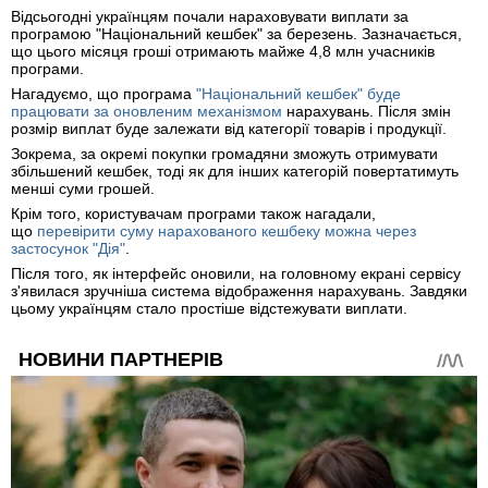
Відсьогодні українцям почали нараховувати виплати за
програмою "Національний кешбек" за березень. Зазначається,
що цього місяця гроші отримають майже 4,8 млн учасників
програми.
Нагадуємо, що програма
"Національний кешбек" буде
працювати за оновленим механізмом
нарахувань. Після змін
розмір виплат буде залежати від категорії товарів і продукції.
Зокрема, за окремі покупки громадяни зможуть отримувати
збільшений кешбек, тоді як для інших категорій повертатимуть
менші суми грошей.
Крім того, користувачам програми також нагадали,
що
перевірити суму нарахованого кешбеку можна через
застосунок "Дія"
.
Після того, як інтерфейс оновили, на головному екрані сервісу
з'явилася зручніша система відображення нарахувань. Завдяки
цьому українцям стало простіше відстежувати виплати.