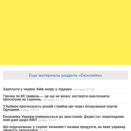
Еще материалы раздела «Економіка»
Зарплати у червні: Київ знову у лідерах
сегодня, 15:26
Гречка по 80 гривень — це ще не межа: експерти ошелешили
прогнозом на серпень
сегодня, 12:27
У Кабміні прогнозують різкий стрибок цін через блокування портів
Одещини
вчера, 15:27
Економіка України повернулася до зростання: Держстат оприлюднив
нові дані щодо ВВП
вчера, 13:27
Що подешевшає у серпні: економіст назвав продукти, на яких українці
зможуть заощадити
03.08