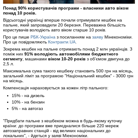
Понад 90% користувачів програми - власники авто віком
понад 10 років.
Відсьогодні українці вперше почали отримувати кешбек на
пальне, який запровадили 20 березня. Переважна більшість
користувачів володіють авто віком старше 10 років.
Про це пише
РБК-Україна
з посиланням на
заяву
Мінекономіки.
Про це повідомляють
Контракти.UA
.
Зокрема кешбек на пальне отримають понад 2 млн українців. З
поміж них
91% володіють автомобілями бюджетного
сегменту
, машинами
віком 10-20 років
з об’ємом двигуна до
2,5 л.
Максимальна сума такого кешбеку становить 500 грн на місяць,
загальний ліміт за програмою "Національний кешбек" - 3000 грн
на місяць.
Компенсація нараховується за кожен літр пального:
15% - на дизель
10% - на бензин
5% - на автогаз
"Придбати пальне з кешбеком можна в будь-якому куточку
країни: до програми вже приєдналися більше 220 мереж
автозаправних станцій - від великих національних до
локальних", - йдеться у заяві Міекономіки.