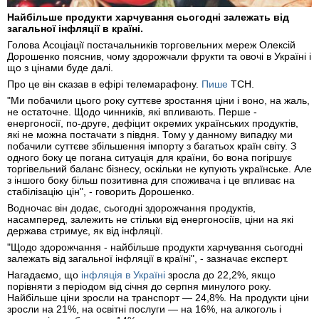
Найбільше продукти харчування сьогодні залежать від
загальної інфляції в країні.
Голова Асоціації постачальників торговельних мереж Олексій
Дорошенко пояснив, чому здорожчали фрукти та овочі в Україні і
що з цінами буде далі.
Про це він сказав в ефірі телемарафону.
Пише
ТСН.
"Ми побачили цього року суттєве зростання ціни і воно, на жаль,
не остаточне. Щодо чинників, які впливають. Перше -
енергоносії, по-друге, дефіцит окремих українських продуктів,
які не можна постачати з півдня. Тому у данному випадку ми
побачили суттєве збільшення імпорту з багатьох країн світу. З
одного боку це погана ситуація для країни, бо вона погіршує
торгівельний баланс бізнесу, оскільки не купують українське. Але
з іншого боку більш позитивна для споживача і це впливає на
стабілізацію цін", - говорить Дорошенко.
Водночас він додає, сьогодні здорожчання продуктів,
насамперед, залежить не стільки від енергоносіїв, ціни на які
держава стримує, як від інфляції.
"Щодо здорожчання - найбільше продукти харчування сьогодні
залежать від загальної інфляції в країні", - зазначає експерт.
Нагадаємо, що
інфляція в Україні
зросла до 22,2%, якщо
порівняти з періодом від січня до серпня минулого року.
Найбільше ціни зросли на транспорт — 24,8%. На продукти ціни
зросли на 21%, на освітні послуги — на 16%, на алкоголь і