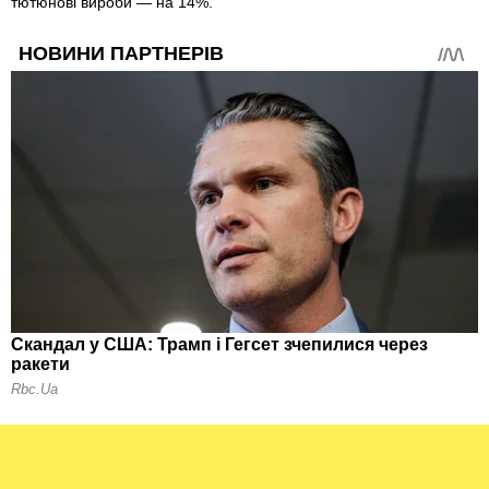
тютюнові вироби — на 14%.