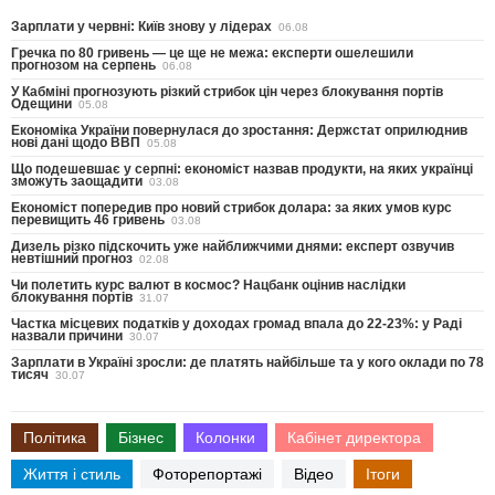
Зарплати у червні: Київ знову у лідерах
06.08
Гречка по 80 гривень — це ще не межа: експерти ошелешили
прогнозом на серпень
06.08
У Кабміні прогнозують різкий стрибок цін через блокування портів
Одещини
05.08
Економіка України повернулася до зростання: Держстат оприлюднив
нові дані щодо ВВП
05.08
Що подешевшає у серпні: економіст назвав продукти, на яких українці
зможуть заощадити
03.08
Економіст попередив про новий стрибок долара: за яких умов курс
перевищить 46 гривень
03.08
Дизель різко підскочить уже найближчими днями: експерт озвучив
невтішний прогноз
02.08
Чи полетить курс валют в космос? Нацбанк оцінив наслідки
блокування портів
31.07
Частка місцевих податків у доходах громад впала до 22-23%: у Раді
назвали причини
30.07
Зарплати в Україні зросли: де платять найбільше та у кого оклади по 78
тисяч
30.07
Політика
Бізнес
Колонки
Кабінет директора
Життя і стиль
Фоторепортажі
Відео
Ітоги