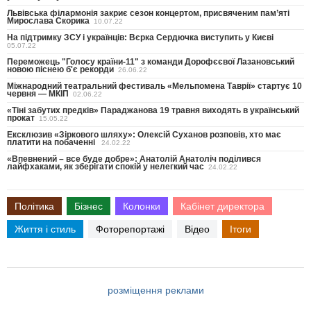
Львівська філармонія закриє сезон концертом, присвяченим пам’яті
Мирослава Скорика
10.07.22
На підтримку ЗСУ і українців: Вєрка Сердючка виступить у Києві
05.07.22
Переможець "Голосу країни-11" з команди Дорофєєвої Лазановський
новою піснею б'є рекорди
26.06.22
Міжнародний театральний фестиваль «Мельпомена Таврії» стартує 10
червня — МКІП
02.06.22
«Тіні забутих предків» Параджанова 19 травня виходять в український
прокат
15.05.22
Ексклюзив «Зiркового шляху»: Олексій Суханов розповів, хто має
платити на побаченні
24.02.22
«Впевнений – все буде добре»: Анатолій Анатоліч поділився
лайфхаками, як зберігати спокій у нелегкий час
24.02.22
Політика
Бізнес
Колонки
Кабінет директора
Життя і стиль
Фоторепортажі
Відео
Ітоги
розміщення реклами