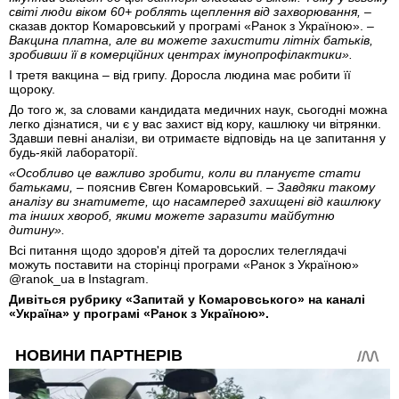
світі люди віком 60+ роблять щеплення від захворювання,
–
сказав доктор Комаровський у програмі «Ранок з Україною».
–
Вакцина платна, але ви можете захистити літніх батьків,
зробивши її в комерційних центрах імунопрофілактики».
І третя вакцина – від грипу. Доросла людина має робити її
щороку.
До того ж, за словами кандидата медичних наук, сьогодні можна
легко дізнатися, чи є у вас захист від кору, кашлюку чи вітрянки.
Здавши певні аналізи, ви отримаєте відповідь на це запитання у
будь-якій лабораторії.
«Особливо це важливо зробити, коли ви плануєте стати
батьками,
– пояснив Євген Комаровський. –
Завдяки такому
аналізу ви знатимете, що насамперед захищені від кашлюку
та інших хвороб, якими можете заразити майбутню
дитину».
Всі питання щодо здоров'я дітей та дорослих телеглядачі
можуть поставити на сторінці програми «Ранок з Україною»
@ranok_ua в Instagram.
Дивіться рубрику «Запитай у Комаровського» на каналі
«Україна» у програмі «Ранок з Україною».