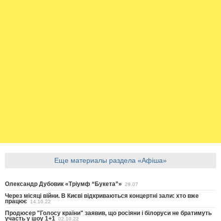
Еще материалы раздела «Афіша»
Олександр Дубовик «Тріумф “Букета”»
29.07
Через місяці війни. В Києві відкриваються концертні зали: хто вже
працює
14.10.22
Продюсер "Голосу країни" заявив, що росіяни і білоруси не братимуть
участь у шоу 1+1
02.10.22