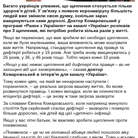
Багато українців упевнені, що щеплення стосується тільки
здоров’я дітей. У зв'язку з появою коронавірусу більшість
людей вже змінили свою думку, оскільки зараз
вакцинуються саме дорослі. Доктор Комаровський у
програмі «Ранок з Україною» на каналі «Україна» розповів
про 3 щеплення, які потрібно робити кілька разів у житті.
Якщо ви переконані, що вам зробили всі необхідні щеплення,
коли ви були маленькими, ваша впевненість може коштувати
вам життя. Наприклад, стандартне щеплення від правця та
дифтерії робиться у 16 ​​років. Але треба знову вакцинуватись у
26 років, у 36, у 46 років тощо. Тобто через кожні 10 років.
«Якщо у вас немає щеплення від дифтерії та правця – ви не
захищені від цих захворювань»,
– сказав
доктор
Комаровський в інтерв'ю для каналу «Україна».
Тому кожен цвях, на який ви ненароком наступили і
поранилися, – це реальна загроза вашому життю, бо може
розвинутися правець. І кожен випадок, коли ви опиняєтеся в
епіцентрі дифтерії, – це знову ж таки загроза захворіти.
За словами Євгена Комаровського, коли наприкінці минулого
століття був серйозний спалах дифтерії – захворіло і померло
більше дорослих, ніж дітей від цієї «дитячої» інфекції.
Якщо у вас літні батьки, їм важливо зробити щеплення проти
пневмокока.
«Пневмокок – це чи не головний вбивця людей похилого віку.
Імунний захист до цієї бактерії слабшає з віком. Тому у всьому