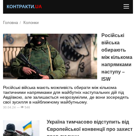
КОНТРАКТИ.
UA
Головна
Колонки
Російські
війська
обирають
між кількома
напрямками
наступу –
ISW
Російські війська мають можливість обирати між кількома
тактичними напрямками для майбутніх наступальних дій під
Авдіївкою, але залишається незрозумілим, де вони зосередять
свої зусилля в найближчому майбутньому.
30.04.24 —
546
Україна тимчасово відступить від
Європейської конвенції про захист