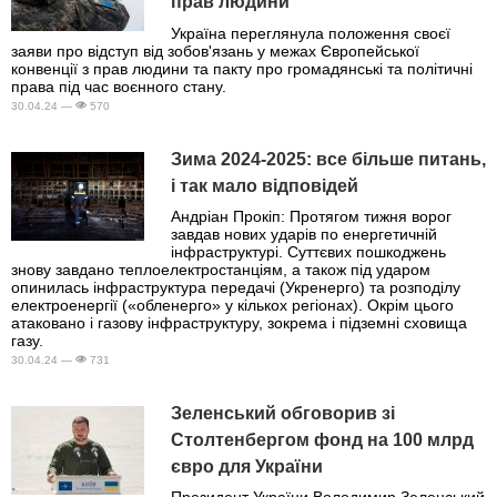
прав людини
Україна переглянула положення своєї
заяви про відступ від зобов'язань у межах Європейської
конвенції з прав людини та пакту про громадянські та політичні
права під час воєнного стану.
30.04.24 —
570
Зима 2024-2025: все більше питань,
і так мало відповідей
Андріан Прокіп: Протягом тижня ворог
завдав нових ударів по енергетичній
інфраструктурі. Суттєвих пошкоджень
знову завдано теплоелектростанціям, а також під ударом
опинилась інфраструктура передачі (Укренерго) та розподілу
електроенергії («обленерго» у кількох регіонах). Окрім цього
атаковано і газову інфраструктуру, зокрема і підземні сховища
газу.
30.04.24 —
731
Зеленський обговорив зі
Столтенбергом фонд на 100 млрд
євро для України