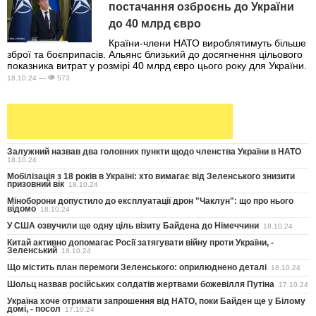
постачання озброєнь до України
до 40 млрд євро
Країни-члени НАТО вироблятимуть більше
зброї та боєприпасів. Альянс близький до досягнення цільового
показника витрат у розмірі 40 млрд євро цього року для України.
18.10.24 —
573
Залужний назвав два головних пункти щодо членства України в НАТО
18.10.24
Мобілізація з 18 років в Україні: хто вимагає від Зеленського знизити
призовний вік
18.10.24
Міноборони допустило до експлуатації дрон "Чаклун": що про нього
відомо
18.10.24
У США озвучили ще одну ціль візиту Байдена до Німеччини
18.10.24
Китай активно допомагає Росії затягувати війну проти України, -
Зеленський
18.10.24
Що містить план перемоги Зеленського: оприлюднено деталі
18.10.24
Шольц назвав російських солдатів жертвами божевілля Путіна
17.10.24
Україна хоче отримати запрошення від НАТО, поки Байден ще у Білому
домі, - посол
17.10.24