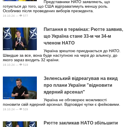
Представники НАТО заявляють, що
готуються до того, що США відіграватимуть меншу роль.
Особливо після проведених виборів президента.
19.10.24 —
577
Питання в термінах: Рютте заявив,
що Україна стане 33-м чи 34-м
членом НАТО
Україна зрештою приєднається до НАТО.
Швидше за все, вона буде наступною на черзі до альянсу, до
якого зараз входить 32 країни.
19.10.24 —
519
Зеленський відреагував на вкид
про плани України "відновити
ядерний арсенал"
Україна не обговорює можливості
поновити свій ядерний арсенал. Відповідні чутки є фейковими.
19.10.24 —
529
Рютте закликав НАТО збільшити