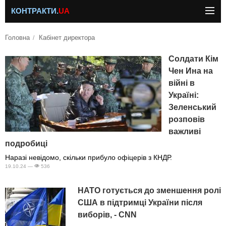
КОНТРАКТИ.
UA
Головна
Кабінет директора
Солдати Кім
Чен Ина на
війні в
Україні:
Зеленський
розповів
важливі
подробиці
Наразі невідомо, скільки прибуло офіцерів з КНДР.
19.10.24 —
536
НАТО готується до зменшення ролі
США в підтримці України після
виборів, - CNN