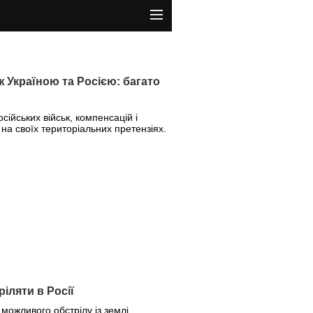
 Україною та Росією: багато
ійських військ, компенсацій і
 на своїх територіальних претензіях.
іляти в Росії
можливого обстрілу із землі.