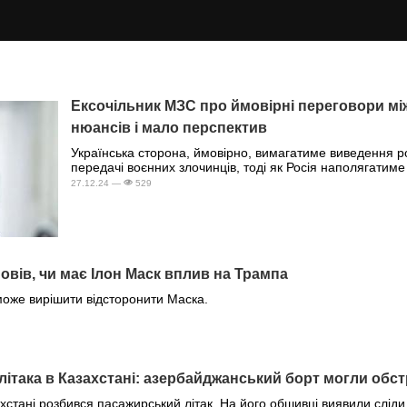
Ексочільник МЗС про ймовірні переговори між
нюансів і мало перспектив
Українська сторона, ймовірно, вимагатиме виведення рос
передачі воєнних злочинців, тоді як Росія наполягатиме
27.12.24 —
529
овів, чи має Ілон Маск вплив на Трампа
оже вирішити відсторонити Маска.
ітака в Казахстані: азербайджанський борт могли обстр
хстані розбився пасажирський літак. На його обшивці виявили сліди 