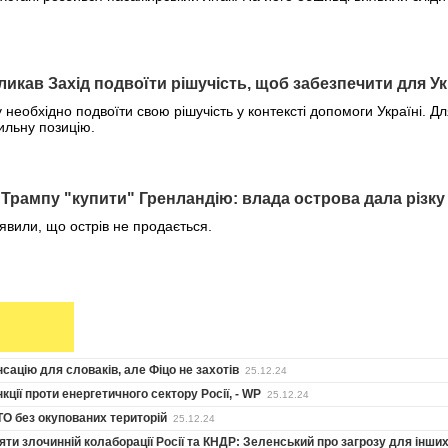
ликав Захід подвоїти рішучість, щоб забезпечити для У
необхідно подвоїти свою рішучість у контексті допомоги Україні. Д
ильну позицію.
Трампу "купити" Гренландію: влада острова дала різку
аявили, що острів не продається.
ацію для словаків, але Фіцо не захотів
25.12.24
ії проти енергетичного сектору Росії, - WP
25.12.24
ТО без окупованих територій
25.12.24
яти злочинній колаборації Росії та КНДР: Зеленський про загрозу для інших