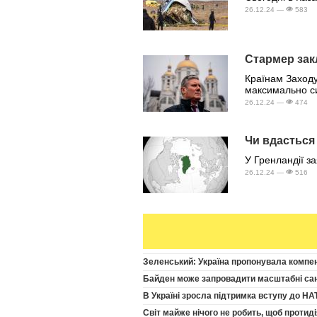
26.12.24 —
583
Стармер зак
Країнам Заходу 
максимально с
26.12.24 —
474
Чи вдасться 
У Гренландії з
26.12.24 —
516
Зеленський: Україна пропонувала компенс
Байден може запровадити масштабні санкц
В Україні зросла підтримка вступу до НА
Світ майже нічого не робить, щоб протиді