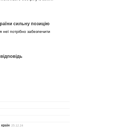
країни сильну позицію
ля неї потрібно забезпечити
 відповідь
 країн
25.12.24