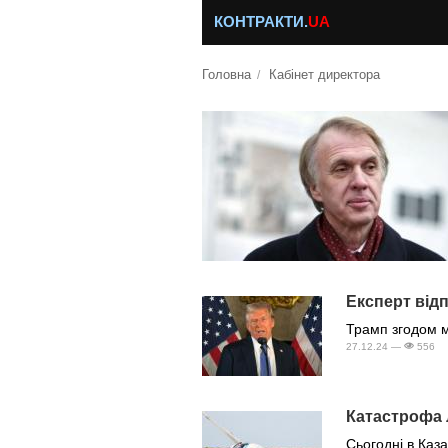
КОНТРАКТИ.
UA
Головна
Кабінет директора
Експерт відп
Трамп згодом м
27.12.24 —
556
Катастрофа л
Сьогодні в Каза