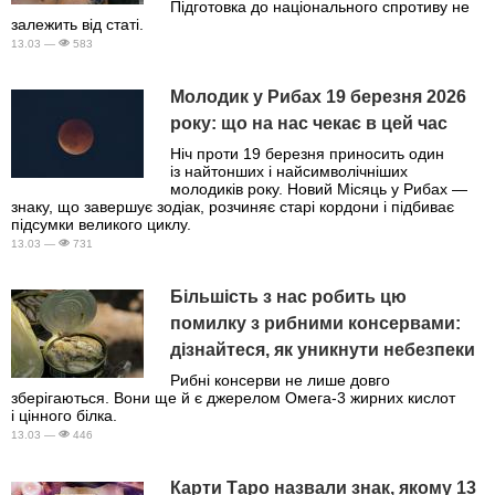
Підготовка до національного спротиву не
залежить від статі.
13.03 —
583
Молодик у Рибах 19 березня 2026
року: що на нас чекає в цей час
Ніч проти 19 березня приносить один
із найтонших і найсимволічніших
молодиків року. Новий Місяць у Рибах —
знаку, що завершує зодіак, розчиняє старі кордони і підбиває
підсумки великого циклу.
13.03 —
731
Більшість з нас робить цю
помилку з рибними консервами:
дізнайтеся, як уникнути небезпеки
Рибні консерви не лише довго
зберігаються. Вони ще й є джерелом Омега-3 жирних кислот
і цінного білка.
13.03 —
446
Карти Таро назвали знак, якому 13