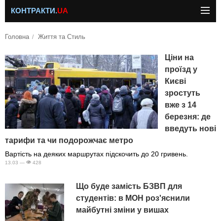
КОНТРАКТИ.
UA
Головна
Життя та Стиль
Ціни на
проїзд у
Києві
зростуть
вже з 14
березня: де
введуть нові
тарифи та чи подорожчає метро
Вартість на деяких маршрутах підскочить до 20 гривень.
13.03 —
428
Що буде замість БЗВП для
студентів: в МОН роз'яснили
майбутні зміни у вишах