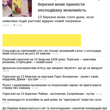
березня може принести
несподівану можливість
13 березня може стати днем, коли
невелика подія раптово відкриє новий напрямок.
13.03 —
1135
Сенсація на святковий стіл і не тільки: розкішний салат з оселедця,
який готується всього 10 хвилин
13.03
Рунічний гороскоп на 13 березня 2026 року: Терезам — важлива
розмова, Стрільцям — новий шанс
13.03
Ідеальна альтернатива м’ясу, що зміцнює імунітет: що це за продукт
13.03
Гороскоп на 13 березня за картами Таро: Козерогам - захист своїх
кордонів, Дівам - зустріч
13.03
Рулет з крабовими паличками та плавленим сиром: як приготувати
страву без лавашу
13.03
Гороскоп на 13 березня: Рибам - натхнення, Скорпіонам - чутки
13.03
Не пошкодуєте ні копійки за цей шпик: як "врятувати" жорстке сало
13.03
До України повертаються сніг та похолодання: синоптик попередив про