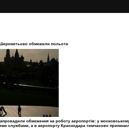
у Шереметьєво обмежили польоти
ів запровадили обмеження на роботу аеропортів: у московськ
ними службами, а в аеропорту Краснодара тимчасово припини