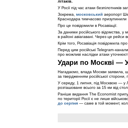
літаків.
У Росії під час атаки безпілотників
Зокрема,
московський
аеропорт Шер
Краснодара тимчасово призупинили п
Про це повідомили в Росавіації.
За даними російського відомства, у
в районі авіагавані. Через це рейси
Крім того, Росавіація повідомила п
Перед цим російські Telegram-канали
про можливі наслідки атаки уточнюєт
Удари по Москві — У
Нагадаємо, влада Москви заявила, щ
за твердженням російської сторони, 
У середу, 1 липня, під Москвою — 
розташоване всього за 15 км від стол
Раніше видання The Economist прип
по території Росії є не лише військо
до серпня
— саме в той момент, кол