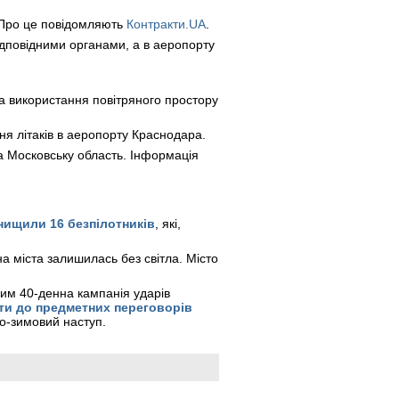
Про це повідомляють
Контракти.UA
.
дповідними органами, а в аеропорту
а використання повітряного простору
я літаків в аеропорту Краснодара.
та Московську область. Інформація
нищили 16 безпілотників
, які,
на міста залишилась без світла. Місто
им 40-денна кампанія ударів
ти до предметних переговорів
ьо-зимовий наступ.