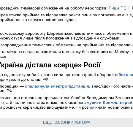
 запровадили тимчасові обмеження на роботу аеропортів.
Пише
ТСН. 
еметьєво приймає та відправляє рейси лише за погодженням із ві
риймання та випуск повітряних суден.
 московському аеропорту Шереметьєво діють тимчасові обмеження н
 виконуються лише після погодження з відповідними службами.
ро запровадження тимчасових обмежень на приймання та відправленн
 та місцева влада повідомляли про атаку безпілотників на Москву 
ься.
країна дістала «серце» Росії
о від початку доби 4 липня сили протиповітряної оборони
нібито з
прямували до столиці РФ.
у Люберцях —
спалахнула електропідстанція
, внаслідок чого части
иці РФ.
устило, що оголошена президентом України Володимиром Зеленськ
вою, а й політичною стратегією, покликаною
змусити Кремль перей
и російське керівництво вирішуватиме, чи розпочинати новий осінн
ЕЩЕ КОЛОНКИ АВТОРА