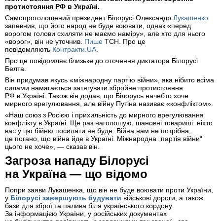
протистояння РФ в Україні.
Самопроголошений президент Білорусі Олександр
Лукашенко
запевнив, що його народ не буде воювати, однак «перед
ворогом голови схиляти не маємо наміру», але хто для нього
«ворог», він не уточнив.
Пише
ТСН. Про це
повідомляють
Контракти.UA
.
Про це повідомляє близьке до оточення диктатора Білорусі
Белта.
Він придумав якусь «міжнародну партію війни», яка нібито всіма
силами намагається затягувати збройне протистояння
РФ в Україні. Також він додав, що Білорусь начебто хоче
мирного врегулювання, але війну Путіна називає «конфліктом».
«Наш союз з Росією і прихильність до мирного врегулювання
конфлікту в Україні. Ще раз наголошую, шановні товариші: ніхто
вас у цю бійню посилати не буде. Війна нам не потрібна,
це погано, що війна йде в Україні. Міжнародна „партія війни“
цього не хоче», — сказав він.
Загроза нападу Білорусі
на Україна — що відомо
Попри заяви Лукашенка, що він не буде воювати проти України,
у
Білорусі завершують будувати
військові дороги, а також
бази для зброї та палива біля українського кордону.
За інформацією України, у російських документах