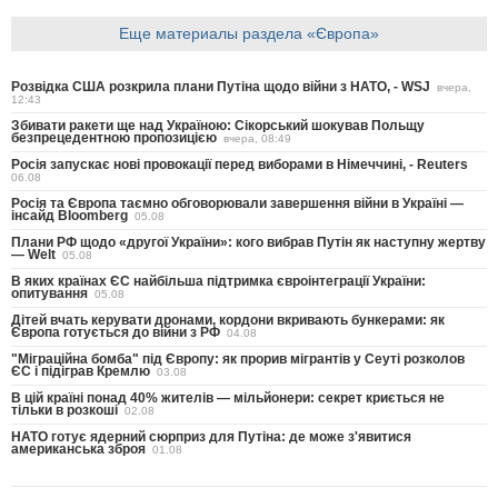
Еще материалы раздела «Європа»
Розвідка США розкрила плани Путіна щодо війни з НАТО, - WSJ
вчера,
12:43
Збивати ракети ще над Україною: Сікорський шокував Польщу
безпрецедентною пропозицією
вчера, 08:49
Росія запускає нові провокації перед виборами в Німеччині, - Reuters
06.08
Росія та Європа таємно обговорювали завершення війни в Україні —
інсайд Bloomberg
05.08
Плани РФ щодо «другої України»: кого вибрав Путін як наступну жертву
— Welt
05.08
В яких країнах ЄС найбільша підтримка євроінтеграції України:
опитування
05.08
Дітей вчать керувати дронами, кордони вкривають бункерами: як
Європа готується до війни з РФ
04.08
"Міграційна бомба" під Європу: як прорив мігрантів у Сеуті розколов
ЄС і підіграв Кремлю
03.08
В цій країні понад 40% жителів — мільйонери: секрет криється не
тільки в розкоші
02.08
НАТО готує ядерний сюрприз для Путіна: де може з'явитися
американська зброя
01.08