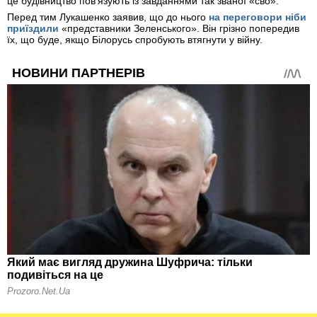
це будівництво пов’язують із завданнями так званої «сво».
Перед тим Лукашенко заявив, що до нього
на переговори ніби
приїздили
«представники Зеленського». Він грізно попередив
їх, що буде, якщо Білорусь спробують втягнути у війну.