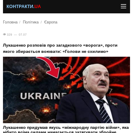
КОНТРАКТИ.
UA
Головна
Політика
Європа
329 — 07.07
Лукашенко розповів про загадкового «ворога», проти
якого збирається воювати: «Голови не схилимо»
Лукашенко придумав якусь «міжнародну партію війни», яка
нібито всіма силами намагається затягувати збройне