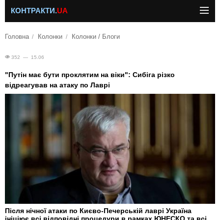
КОНТРАКТИ.
UA
Головна
Колонки
Колонки / Блоги
352 — 15.06
"Путін має бути проклятим на віки": Сибіга різко
відреагував на атаку по Лаврі
Після нічної атаки по Києво-Печерській лаврі Україна
ініціює всі відповідні процедури в рамках ЮНЕСКО та всі