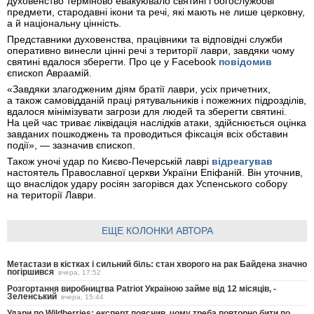
духовенство терміново евакуювало святині і богослужбові
предмети, стародавні ікони та речі, які мають не лише церковну,
а й національну цінність.
Представники духовенства, працівники та відповідні служби
оперативно винесли цінні речі з території лаври, завдяки чому
святині вдалося зберегти. Про це у Facebook
повідомив
єпископ Авраамій.
«Завдяки злагодженим діям братії лаври, усіх причетних,
а також самовідданій праці рятувальників і пожежних підрозділів,
вдалося мінімізувати загрози для людей та зберегти святині.
На цей час триває ліквідація наслідків атаки, здійснюється оцінка
завданих пошкоджень та проводиться фіксація всіх обставин
події», — зазначив єпископ.
Також уночі удар по Києво-Печерській лаврі
відреагував
настоятель Православної церкви України Епіфаній. Він уточнив,
що внаслідок удару росіян загорівся дах Успенського собору
на території Лаври.
ЕЩЕ КОЛОНКИ АВТОРА
Метастази в кістках і сильний біль: стан хворого на рак Байдена значно
погіршився
вчера, 17:52
Розгортання виробництва Patriot Україною займе від 12 місяців, -
Зеленський
вчера, 15:44
Удари по Wildberries: експерт пояснив, чому треба повторно бити по