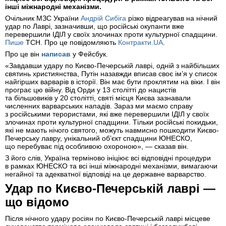
інші міжнародні механізми.
Очільник МЗС України
Андрій Сибіга
різко відреагував на нічний
удар по Лаврі, зазначивши, що російські окупанти вже
перевершили ІДІЛ у своїх злочинах проти культурної спадщини.
Пише
ТСН. Про це повідомляють
Контракти.UA
.
Про це він
написав
у Фейсбук.
«Завдавши удару по Києво-Печерській лаврі, одній з найбільших
святинь християнства, Путін назавжди вписав своє ім’я у список
найгірших варварів в історії. Він має бути проклятим на віки. І він
програє цю війну. Від Орди у 13 столітті до нацистів
та більшовиків у 20 столітті, святі місця Києва зазнавали
численних варварських нападів. Зараз ми маємо справу
з російськими терористами, які вже перевершили ІДІЛ у своїх
злочинах проти культурної спадщини. Тільки російські покидьки,
які не мають нічого святого, можуть навмисно пошкодити Києво-
Печерську лавру, унікальний об’єкт спадщини ЮНЕСКО,
що перебуває під особливою охороною», — сказав він.
З його слів, Україна терміново ініціює всі відповідні процедури
в рамках ЮНЕСКО та всі інші міжнародні механізми, вимагаючи
негайної та адекватної відповіді на це державне варварство.
Удар по Києво-Печерській лаврі —
що відомо
Після нічного удару росіян по Києво-Печерській лаврі місцеве