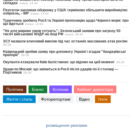
складах
вчера, 14:44
Пентагон закликав оборонку у США терміново збільшити виробництво
озброєнь, - WP
вчера, 13:44
Туреччина зробила Росії та Україні пропозицію щодо Чорного моря: про
що йдеться
вчера, 10:44
"Не для мирних умов готують": Зеленський заявив про загрозу 50
тисяч військових КНДР на боці РФ
вчера, 09:44
ЗСУ назвали ключовий виклик під час останніх масованих атак росіян
08.08
Навроцький зробив заяву про допомогу Україні і згадав "бандерівські
прапори"
08.08
Окупанти атакували Київ балістикою: що відомо на цей момент
08.08
Удари по Москві: що зміниться в Росії після ударів по її столиці —
Портников
08.08
Політика
Бізнес
Колонки
Кабінет директора
Життя і стиль
Фоторепортажі
Відео
Ітоги
розміщення реклами