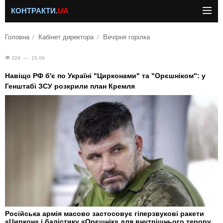
КОНТРАКТИ.
UA
Головна
Кабінет директора
Вечірня горілка
329 — 15.06
Навіщо РФ б'є по Україні "Цирконами" та "Орєшніком": у
Генштабі ЗСУ розкрили план Кремля
Російська армія масово застосовує гіперзвукові ракети
«Циркон» і балістику «Орєшнік» для внутрішнього терору