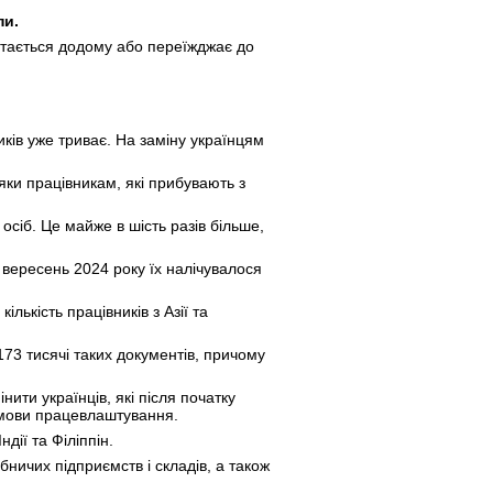
пи.
ертається додому або переїжджає до
ків уже триває. На заміну українцям
ки працівникам, які прибувають з
осіб. Це майже в шість разів більше,
вересень 2024 року їх налічувалося
ькість працівників з Азії та
173 тисячі таких документів, причому
нити українців, які після початку
умови працевлаштування.
дії та Філіппін.
ничих підприємств і складів, а також