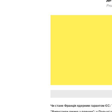
Чи стане Франція ядерним гарантом ЄС: 
"Випустили джина з пляшки": у Польщі зн