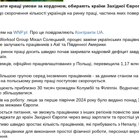
ати кращі умови за кордоном, обирають країни Західної Євро
до скорочення кількості українців на ринку праці, частина яких пов
ням на
WNP.pl.
Про це повідомляють
Контракти.UA
.
orksol Group Міхал Солецький, процес заміни українських працівни
е залучають працівників з Азії та Південної Америки.
ринок праці досить швидко почав закривати кадровий дефіцит завдя
аїн.
оземців, офіційно працевлаштованих у Польщі, перевищила 1,17 млн 
ільшою групою серед іноземних працівників - за даними станом на 
а на польському ринку праці поступово скорочується.
ють приблизно 30 тисяч громадян Колумбії та Філіппін. Водночас кіл
 збільшуватися.
ів на роботу: лише за перше півріччя 2024 року було видано понад 
 за межами Європи.
ється питання, чи зможуть працівники з інших регіонів повністю замі
жджати до країн Західної Європи через вищі зарплати та простіші 
о швидко зростає кількість працівників, які прибувають з Непалу, Ін
ь працівники для виконання простої фізичної роботи, персонал вироб
ння.