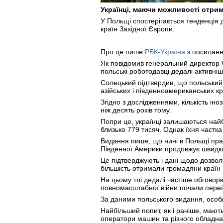
Українці, маючи можливості отрим
У Польщі спостерігається тенденція 
країн Західної Європи.
Про це пише
РБК-Україна
з посилан
Як повідомив генеральний директор W
польські роботодавці дедалі активніш
Солецький підтвердив, що польський 
азійських і південноамериканських кр
Згідно з дослідженнями, кількість ін
ніж десять років тому.
Попри це, українці залишаються найб
близько 779 тисяч. Однак їхня частк
Видання пише, що нині в Польщі працю
Південної Америки продовжує швидко
Це підтверджують і дані щодо дозвол
більшість отримали громадяни країн
На цьому тлі дедалі частіше обговорю
повномасштабної війни почали переї
За даними польського видання, особлив
Найбільший попит, як і раніше, мают
оператори машин та різного обладна