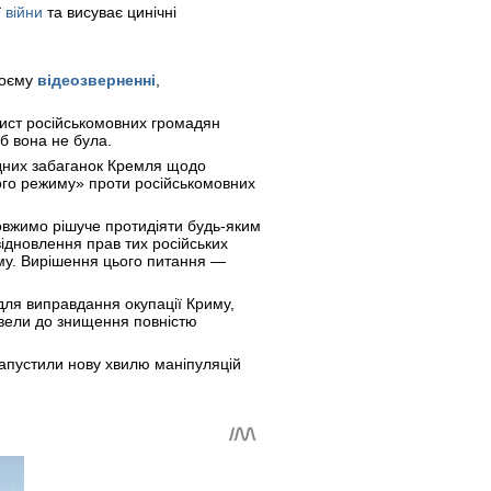
ї
війни
та висуває цинічні
воєму
відеозверненні
,
хист російськомовних громадян
б вона не була.
рдних забаганок Кремля щодо
кого режиму» проти російськомовних
довжимо рішуче протидіяти будь-яким
ідновлення прав тих російських
иму. Вирішення цього питання —
для виправдання окупації Криму,
извели до знищення повністю
запустили нову хвилю маніпуляцій