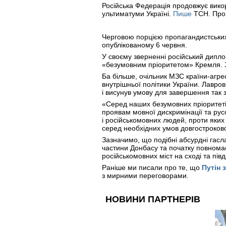
Російська Федерація продовжує вико
ультиматуми Україні.
Пише
ТСН. Про
Черговою порцією пропагандистських
опублікованому 6 червня.
У своєму зверненні російський дипл
«безумовним пріоритетом» Кремля. З
Ба більше, очільник МЗС країни-агр
внутрішньої політики України. Лавро
і висунув умову для завершення так 
«Серед наших безумовних пріоритетів
проявам мовної дискримінації та рус
і російськомовних людей, проти яких
серед необхідних умов довгостроков
Зазначимо, що подібні абсурдні гасл
частини Донбасу та початку повномас
російськомовних міст на сході та пів
Раніше ми писали про те, що
Путін 
з мирними переговорами.