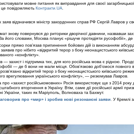
ристовувати мовне питання як виправдання для своєї загарбницько
 це повідомляють
Контракти.UA
.
 заяв відзначився міністр закордонних справ РФ Сергій Лавров у с
омат знову повернувся до риторики дворічної давнини, назвавши за
а його словами, Москва планує «рішуче протидіяти русофобії», де 
есорки прямо пов’язав припинення бойових дій із виконанням абсу
в заявив про нібито «відкритий терор з боку неонацистського київсь
званого «конфлікту».
 — захист і підтримка тих, для кого російська мова є рідною. Про
офобії — де б вони не мали місця. Обов’язково доб’ємося повного в
 розв’язано відкритий терор з боку неонацистського київського реж
ого врегулювання українського конфлікту», — резюмував Лавров.
а про «захист російськомовних» Росія використовує ще з 2014 року 
штабного вторгнення в Україну. Втім, саме дії російської армії пр
дні України, таких як Маріуполь, Волноваха та Бахмут.
заговорив про «мир» і зробив нові резонансні заяви
.
У Кремлі 