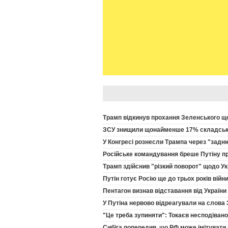
Трамп відкинув прохання Зеленського щод
ЗСУ знищили щонайменше 17% складських
У Конгресі рознесли Трампа через "задню
Російське командування бреше Путіну про
Трамп здійснив "різкий поворот" щодо Укр
Путін готує Росію ще до трьох років вій
Пентагон визнав відставання від України 
У Путіна нервово відреагували на слова 
"Це треба зупиняти": Токаєв несподівано 
Сибіга попередив, що РФ може імітувати