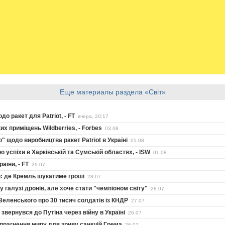
Еще материалы раздела «Світ»
о ракет для Patriot, - FT
вчера, 20:17
 приміщень Wildberries, - Forbes
03.08
" щодо виробництва ракет Patriot в Україні
01.08
 успіхи в Харківській та Сумській областях, - ISW
01.08
аїни, - FT
29.07
ни: де Кремль шукатиме гроші
28.07
у галузі дронів, але хоче стати "чемпіоном світу"
28.07
Зеленського про 30 тисяч солдатів із КНДР
27.07
звернувся до Путіна через війну в Україні
26.07
 прагнення миру для зриву санкцій Грема
26.07