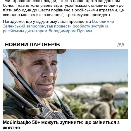
"Ми втрачаємо своїх людей, і кожна наша втрата завдає нам
болю. І навіть коли рівень втрат українських становить один до
п'яти або один до шести порівняно з російськими втратами, це
все одно має велике значення", - резюмував президент.
Нагадуємо, що у відкритому листі президента
Володимир
Зеленський запропонував провести особисту зустріч із
російським диктатором Володимиром Путіним.