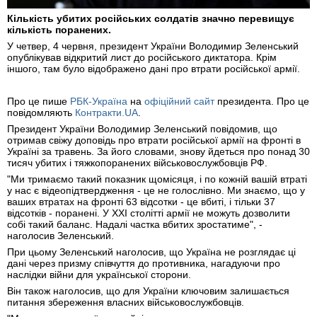
Кількість убитих російських солдатів значно перевищує
кількість поранених.
У четвер, 4 червня, президент України Володимир Зеленський
опублікував відкритий лист до російського диктатора. Крім
іншого, там було відображено дані про втрати російської армії.
Про це пише
РБК-Україна
на
офіційний сайт
президента. Про це
повідомляють
Контракти.UA
.
Президент України Володимир Зеленський повідомив, що
отримав свіжу доповідь про втрати російської армії на фронті в
Україні за травень. За його словами, знову йдеться про понад 30
тисяч убитих і тяжкопоранених військовослужбовців РФ.
"Ми тримаємо такий показник щомісяця, і по кожній вашій втраті
у нас є відеопідтвердження - це не голослівно. Ми знаємо, що у
ваших втратах на фронті 63 відсотки - це вбиті, і тільки 37
відсотків - поранені. У XXI столітті армії не можуть дозволити
собі такий баланс. Надалі частка вбитих зростатиме", -
наголосив Зеленський.
При цьому Зеленський наголосив, що Україна не розглядає ці
дані через призму співчуття до противника, нагадуючи про
наслідки війни для української сторони.
Він також наголосив, що для України ключовим залишається
питання збереження власних військовослужбовців.