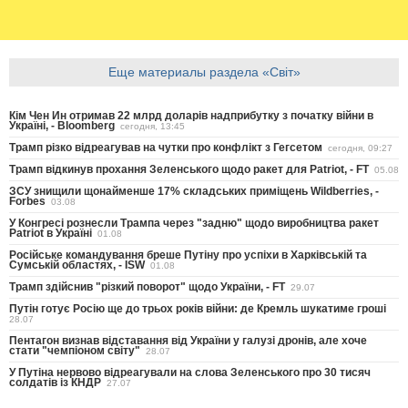
Еще материалы раздела «Світ»
Кім Чен Ин отримав 22 млрд доларів надприбутку з початку війни в
Україні, - Bloomberg
сегодня, 13:45
Трамп різко відреагував на чутки про конфлікт з Гегсетом
сегодня, 09:27
Трамп відкинув прохання Зеленського щодо ракет для Patriot, - FT
05.08
ЗСУ знищили щонайменше 17% складських приміщень Wildberries, -
Forbes
03.08
У Конгресі рознесли Трампа через "задню" щодо виробництва ракет
Patriot в Україні
01.08
Російське командування бреше Путіну про успіхи в Харківській та
Сумській областях, - ISW
01.08
Трамп здійснив "різкий поворот" щодо України, - FT
29.07
Путін готує Росію ще до трьох років війни: де Кремль шукатиме гроші
28.07
Пентагон визнав відставання від України у галузі дронів, але хоче
стати "чемпіоном світу"
28.07
У Путіна нервово відреагували на слова Зеленського про 30 тисяч
солдатів із КНДР
27.07