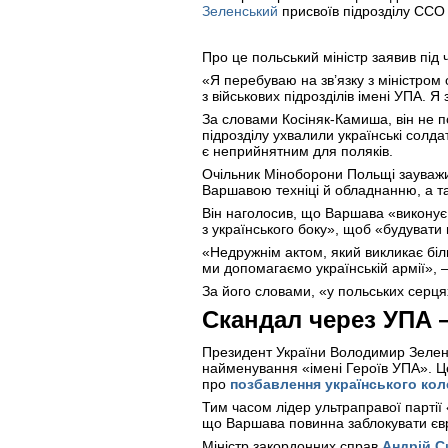
Зеленський
присвоїв підрозділу ССО 
Про це польський міністр заявив під
«Я перебуваю на зв’язку з міністр
з військових підрозділів імені УПА. 
За словами Косіняк-Камиша, він не п
підрозділу ухвалили українські солд
є неприйнятним для поляків.
Очільник Міноборони Польщі зауважи
Варшавою техніці й обладнанню, а та
Він наголосив, що Варшава «виконує 
з українського боку», щоб «будувати
«Недружнім актом, який викликає біль
ми допомагаємо українській армії», —
За його словами, «у польських серця
Скандал через УПА 
Президент України Володимир Зеленс
найменування «імені Героїв УПА». Це
про
позбавлення українського кол
Тим часом лідер ультраправої парт
що Варшава повинна заблокувати євро
Міністр закордонних справ
Андрій С