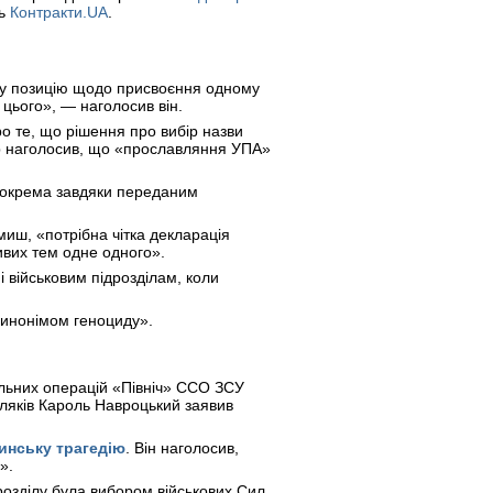
ть
Контракти.UA
.
шу позицію щодо присвоєння одному
 цього», — наголосив він.
о те, що рішення про вибір назви
стр наголосив, що «прославляння УПА»
 зокрема завдяки переданим
миш, «потрібна чітка декларація
ивих тем одне одного».
і військовим підрозділам, коли
 синонімом геноциду».
альних операцій «Північ» ССО ЗСУ
оляків Кароль Навроцький заявив
инську трагедію
.
Він наголосив,
».
розділу була вибором військових Сил