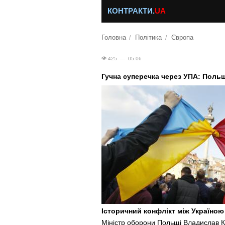
КОНТРАКТИ.
UA
Головна
Політика
Європа
425 — 05.06
Гучна суперечка через УПА: Поль
Історичний конфлікт між Україною
Міністр оборони Польщі Владислав К