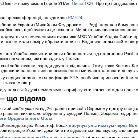
«Північ» назву «імені Героїв УПА».
Пише
ТСН. Про це повідомляю
 час пресконференції, повідомляє
RMF24
.
ом оборони України (Михайлом Федоровим — Ред), передав йому на
Я зроблю все, щоб змінити це рішення. Ми чітко висловлюємося щодо
огоджується з поясненнями очільника МЗС України Андрія Сибіги пр
ати, які не мали наміру образити поляків. Водночас польський міні
в, що Україна вже чотири роки обороняється від вторгнення Росії,
кож навчанням, які проводять у Польщі.
свої зобов’язання заради дружніх відносин». Тому, каже Косіняк-Ка
 відносини на основі чесно осмисленого минулого та поваги до чутл
 у серцях поляків, є глорифікація УПА, особливо присвоєння її імен
 сказав міністр.
х, у польській душі немислимо глорифікувати когось, хто для нас є
— що відомо
ький своїм указом від 26 травня присвоїв Окремому центру спеці
 рішення викликало обурення у сусідній Польщі. Зокрема, лідер п
еги Ордена Білого Орла.
ії «Конфедерація» Кшиштоф Босак
висунув ультиматум через Вол
інтеграцію України, доки Київ не відмовиться від «культу злочинців
ибіга
звернувся до Польщі з заявою.
За його словами, назва під