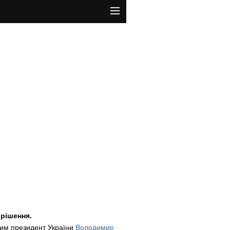
 рішення.
ким президент України
Володимир