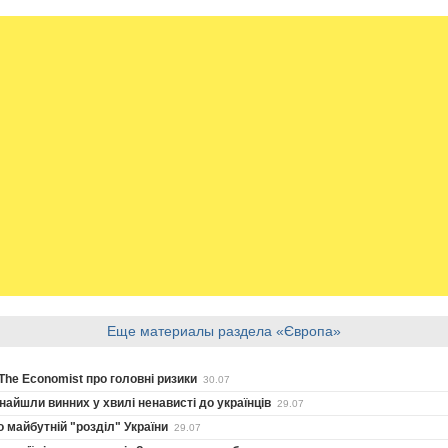
Еще материалы раздела «Європа»
The Economist про головні ризики
30.07
айшли винних у хвилі ненависті до українців
29.07
о майбутній "розділ" України
29.07