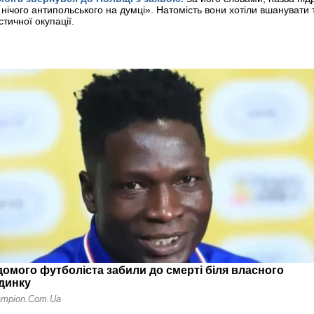
 нічого антипольського на думці». Натомість вони хотіли вшанувати 
тичної окупації.