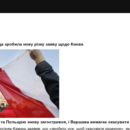
ща зробила нову різку заяву щодо Києва
 та Польщею знову загострився, і Варшава вимагає скасувати
осіняк-Камиш заявив, що «зробить усе, щоб скасувати рішення», я