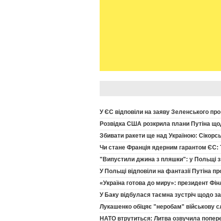
У ЄС відповіли на заяву Зеленського про
Розвідка США розкрила плани Путіна щод
Збивати ракети ще над Україною: Сікор
Чи стане Франція ядерним гарантом ЄС: 
"Випустили джина з пляшки": у Польщі зн
У Польщі відповіли на фантазії Путіна пр
«Україна готова до миру»: президент Фін
У Баку відбулася таємна зустріч щодо зав
Лукашенко обіцяє "неробам" військову с
НАТО втрутиться: Литва озвучила попере