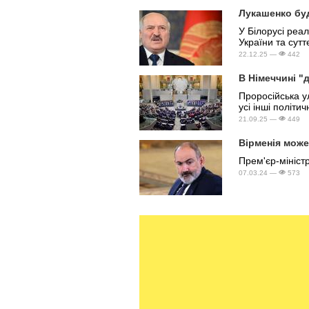
Лукашенко буд
У Білорусі реа
України та сутт
22.12.25 —
442
В Німеччині "
Проросійська у
усі інші політ
21.09.25 —
449
Вірменія може 
Прем'єр-мініст
07.03.24 —
573