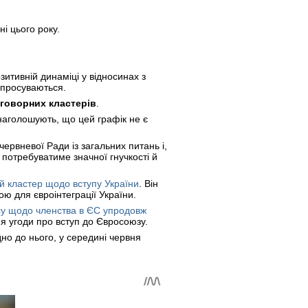
і цього року.
итивній динаміці у відносинах з
 просуваються.
еговорних кластерів
.
наголошують, що цей графік не є
червневої Ради із загальних питань і,
потребуватиме значної гнучкості й
 кластер щодо вступу України
. Він
ю для євроінтеграції України.
есу щодо членства в ЄС упродовж
ня угоди про вступ до Євросоюзу.
дно до нього, у середині червня