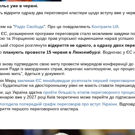
льс уже в червні.
 відкрити одразу два переговорні кластери щодо вступу вже у червн
ям на "
Радіо Свобода
". Про це повідомляють
Контракти.UA
.
 ЄС, розширення програми переговорів стало можливим завдяки поз
ною та Угорщиною щодо прав угорської нацменшини наразі успішно
ькій стороні розглянути
відкриття не одного, а одразу двох пер
ію
планують провести 15 червня в Люксембурзі
. Водночас у ЄС 
.) знову підтвердило свою мету провести міжурядові конференції до 
дання Ради із закордонних справ, водночас наголошуючи, що процес 
нню мить", йдеться у документі.
ріх Мерц
закликав ЄС якнайшвидше розпочати перший переговорний
і Будапештом на двосторонньому рівні не мають ставати перешкодо
ли, що Україна здатна
пройти більшість етапів переговорного проц
сценарію вже у 2027 році Київ теоретично може перейти до підписан
погодила попередній графік переговорів про вступ України
. Відпові
риття першого переговорного кластера.