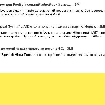
ує для Росії унікальний збройовий завод, - ЗМІ
лізується закритий інфраструктурний проєкт, який може безпосередн
єво посилити військові можливості Росії.
друзі Путіна" з AfD стали популярнішими за партію Мерца, - ЗМІ
льтраправа німецька партія "Альтернатива для Німеччини" (AfD) вп
ичні сили країни. Проросійських радикалів нібито підтримують 26% н
до осені подати заявку на вступ в ЄС, - ЗМІ
р Вірменії Нікол Пашинян хоче, щоб країна подала заявку на вступ д