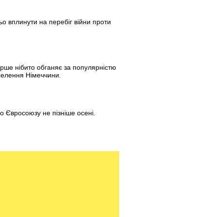
ьо вплинути на перебіг війни проти
ерше нібито обганяє за популярністю
аселення Німеччини.
о Євросоюзу не пізніше осені.