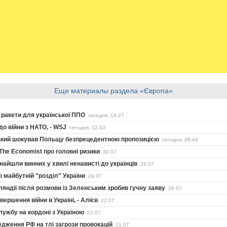
Еще материалы раздела «Європа»
 ракети для української ППО
сегодня, 14:27
о війни з НАТО, - WSJ
сегодня, 12:43
ський шокував Польщу безпрецедентною пропозицією
сегодня, 08:49
The Economist про головні ризики
30.07
айшли винних у хвилі ненависті до українців
29.07
о майбутній "розділ" України
29.07
ляндії після розмови із Зеленським зробив гучну заяву
26.07
ершення війни в Україні, - Алієв
22.07
лужбу на кордоні з Україною
22.07
дження РФ на тлі загрози провокацій
21.07