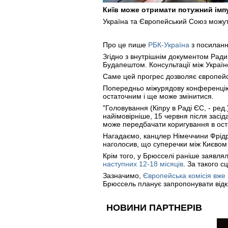
Київ може отримати потужний імпу
Україна та Європейський Союз можуть
Про це пише
РБК-Україна
з посиланн
Згідно з внутрішнім документом Ради
Будапештом. Консультації між Украї
Саме цей прогрес дозволяє європейс
Попередньо міжурядову конференц
остаточним і ще може змінитися.
"Головування (Кіпру в Раді ЄС, - ред
найімовірніше, 15 червня після засі
може передбачати коригування в оста
Нагадаємо, канцлер Німеччини Фрід
наголосив, що суперечки між Києвом 
Крім того, у Брюсселі раніше заявля
наступних 12-18 місяців
. За такого 
Зазначимо,
Європейська комісія вже 
Брюссель планує запропонувати відк