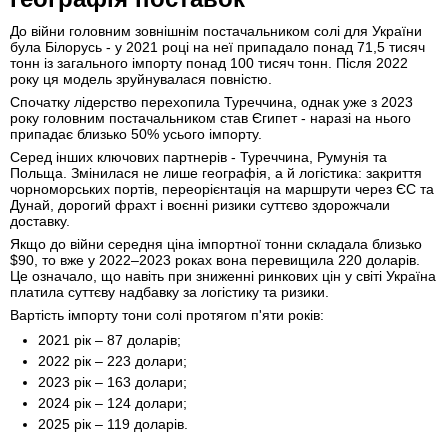
До війни головним зовнішнім постачальником солі для України
була Білорусь - у 2021 році на неї припадало понад 71,5 тисяч
тонн із загального імпорту понад 100 тисяч тонн. Після 2022
року ця модель зруйнувалася повністю.
Спочатку лідерство перехопила Туреччина, однак уже з 2023
року головним постачальником став Єгипет - наразі на нього
припадає близько 50% усього імпорту.
Серед інших ключових партнерів - Туреччина, Румунія та
Польща. Змінилася не лише географія, а й логістика: закриття
чорноморських портів, переорієнтація на маршрути через ЄС та
Дунай, дорогий фрахт і воєнні ризики суттєво здорожчали
доставку.
Якщо до війни середня ціна імпортної тонни складала близько
$90, то вже у 2022–2023 роках вона перевищила 220 доларів.
Це означало, що навіть при зниженні ринкових цін у світі Україна
платила суттєву надбавку за логістику та ризики.
Вартість імпорту тони солі протягом п'яти років:
2021 рік – 87 доларів;
2022 рік – 223 долари;
2023 рік – 163 долари;
2024 рік – 124 долари;
2025 рік – 119 доларів.