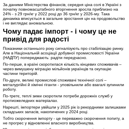
За даними Міністерства фінансів, середня ціна солі в Україні з
початку повномасштабного вторгнення зросла приблизно на
24% - з 29 грн/кг у 2022 році до 36 грн/кг у 2026-му. Така
динаміка вписується в загальне зростання цін на продовольство
і не виглядає аномальною.
Чому падає імпорт - і чому це не
привід для радості
Показники останнього року сигналізують про стабілізацію ринку.
Але в Національній асоціації добувної промисловості України
(НАДПУ) попереджають: радіти передчасно.
По-перше, в країні скоротилася кількість кінцевих споживачів –
через вимушену міграцію мільйонів українців та окупацію
частини територій.
По-друге, великі промислові споживачі технічної солі –
металургійні й хімічні гіганти - уповільнили або взагалі зупинили
роботу.
По-третє, теплі зими скоротили потреби дорожніх служб у
протиожеледних матеріалах.
Нарешті, імпортери увійшли у 2025 рік із рекордними залишками
складських запасів, накопичених у 2024 році.
Тобто скорочення імпорту - це переважно скорочення попиту, а
не прогрес у відновленні власного виробництва.