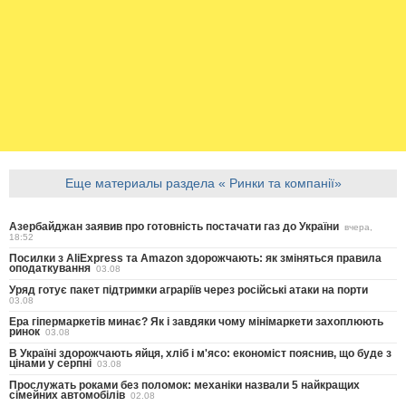
Еще материалы раздела « Ринки та компанії»
Азербайджан заявив про готовність постачати газ до України
вчера,
18:52
Посилки з AliExpress та Amazon здорожчають: як зміняться правила
оподаткування
03.08
Уряд готує пакет підтримки аграріїв через російські атаки на порти
03.08
Ера гіпермаркетів минає? Як і завдяки чому мінімаркети захоплюють
ринок
03.08
В Україні здорожчають яйця, хліб і м'ясо: економіст пояснив, що буде з
цінами у серпні
03.08
Прослужать роками без поломок: механіки назвали 5 найкращих
сімейних автомобілів
02.08