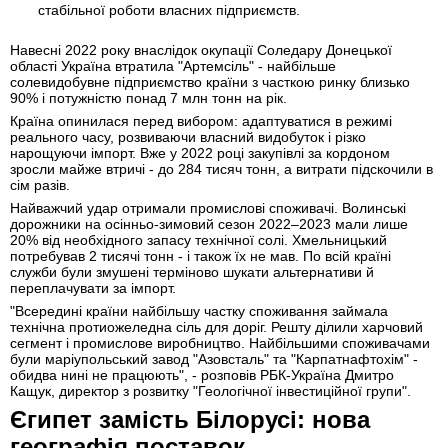
стабільної роботи власних підприємств.
Навесні 2022 року внаслідок окупації Соледару Донецької
області Україна втратила "Артемсіль" - найбільше
солевидобувне підприємство країни з часткою ринку близько
90% і потужністю понад 7 млн тонн на рік.
Країна опинилася перед вибором: адаптуватися в режимі
реального часу, розвиваючи власний видобуток і різко
нарощуючи імпорт. Вже у 2022 році закупівлі за кордоном
зросли майже втричі - до 284 тисяч тонн, а витрати підскочили в
сім разів.
Найважчий удар отримали промислові споживачі. Волинські
дорожники на осінньо-зимовий сезон 2022–2023 мали лише
20% від необхідного запасу технічної солі. Хмельницький
потребував 2 тисячі тонн - і також їх не мав. По всій країні
служби були змушені терміново шукати альтернативи й
переплачувати за імпорт.
"Всередині країни найбільшу частку споживання займала
технічна протиожеледна сіль для доріг. Решту ділили харчовий
сегмент і промислове виробництво. Найбільшими споживачами
були маріупольський завод "Азовсталь" та "Карпатнафтохім" -
обидва нині не працюють", - розповів РБК-Україна Дмитро
Кащук, директор з розвитку "Геологічної інвестиційної групи".
Єгипет замість Білорусі: нова
географія поставок