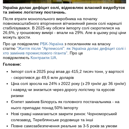
Україна долає дефіцит солі, відновлює власний видобуток
та змінює логістику постачань.
Після втрати монопольного виробника на початку
повномасштабного вторгнення вітчизняний ринок солі нарешті
стабілізувався. В 2025-му обсяги імпорту солі скоротилися на
26,6%, у грошовому вимірі - впали на 29%. Але в цьому році ціни
можуть зрости.
Про це повідомляє
РБК-Україна
з посиланням на власну
статтю
"Життя після "Артемсолі": як Україна долає дефіцит солі і
хто замінив промислового гіганта"
. Про це
повідомляють
Контракти.UA
.
Головне:
Імпорт солі в 2025 році впав до 415,2 тисяч тонн, у вартості
- скоротився до 49,6 млн доларів
Ціна солі зросла на 24% з 2022 року (з 29 грн/кг до 36 грн/кг)
і навряд чи знизиться через дорогу логістику та курсові
ризики
Єгипет замінив Білорусь як головного постачальника - на
нього припадає понад 50% імпорту
Нові гравці намагаються закрити ринок: Чорноморський
солезавод, Тереблянське родовище та інші
Повне самозабезпечення реальне за 3-5 років за умови