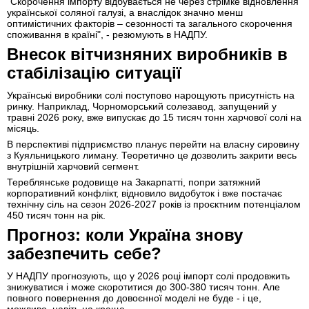
"Скорочення імпорту відбувається не через стрімке відновлення
української соляної галузі, а внаслідок значно менш
оптимістичних факторів – сезонності та загального скорочення
споживання в країні", - резюмують в НАДПУ.
Внесок вітчизняних виробників в
стабілізацію ситуації
Українські виробники солі поступово нарощують присутність на
ринку. Наприклад, Чорноморський солезавод, запущений у
травні 2026 року, вже випускає до 15 тисяч тонн харчової солі на
місяць.
В перспективі підприємство планує перейти на власну сировину
з Куяльницького лиману. Теоретично це дозволить закрити весь
внутрішній харчовий сегмент.
Тереблянське родовище на Закарпатті, попри затяжний
корпоративний конфлікт, відновило видобуток і вже постачає
технічну сіль на сезон 2026-2027 років із проєктним потенціалом
450 тисяч тонн на рік.
Прогноз: коли Україна знову
забезпечить себе?
У НАДПУ прогнозують, що у 2026 році імпорт солі продовжить
знижуватися і може скоротитися до 300-380 тисяч тонн. Але
повного повернення до довоєнної моделі не буде - і це,
можливо, навіть на краще.