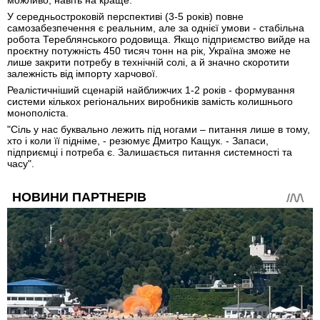
У середньостроковій перспективі (3-5 років) повне
самозабезпечення є реальним, але за однієї умови - стабільна
робота Тереблянського родовища. Якщо підприємство вийде на
проєктну потужність 450 тисяч тонн на рік, Україна зможе не
лише закрити потребу в технічній солі, а й значно скоротити
залежність від імпорту харчової.
Реалістичніший сценарій найближчих 1-2 років - формування
системи кількох регіональних виробників замість колишнього
монополіста.
"Сіль у нас буквально лежить під ногами – питання лише в тому,
хто і коли її підніме, - резюмує Дмитро Кащук. - Запаси,
підприємці і потреба є. Залишається питання системності та
часу".