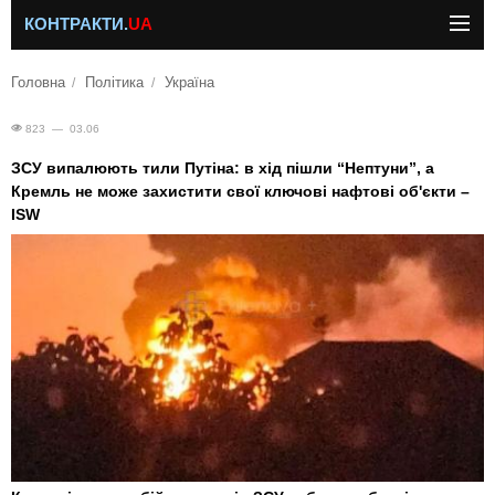
КОНТРАКТИ.
UA
Головна
Політика
Україна
823 — 03.06
ЗСУ випалюють тили Путіна: в хід пішли “Нептуни”, а
Кремль не може захистити свої ключові нафтові об'єкти –
ISW