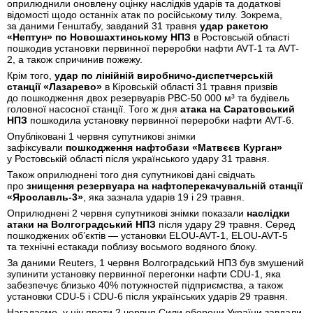
оприлюднили оновлену оцінку наслідків ударів та додаткові
відомості щодо останніх атак по російському тилу. Зокрема,
за даними Генштабу, завданий 31 травня
удар ракетою
«Нептун» по Новошахтинському НПЗ
в Ростовській області
пошкодив установки первинної переробки нафти AVT-1 та AVT-
2, а також спричинив пожежу.
Крім того,
удар по лінійній виробничо-диспетчерській
станції «Лазарево»
в Кіровській області 31 травня призвів
до пошкодження двох резервуарів РВС-50 000 м³ та будівель
головної насосної станції. Того ж дня
атака на Саратовський
НПЗ
пошкодила установку первинної переробки нафти AVT-6.
Опубліковані 1 червня супутникові знімки
зафіксували
пошкодження нафтобази «Матвєєв Курган»
у Ростовській області після українського удару 31 травня.
Також оприлюднені того дня супутникові дані свідчать
про
знищення резервуара на нафтоперекачувальній станції
«Ярославль-3»
, яка зазнала ударів 19 і 29 травня.
Оприлюднені 2 червня супутникові знімки показали
наслідки
атаки на Волгоградський НПЗ
після удару 29 травня. Серед
пошкоджених об’єктів — установки ELOU-AVT-1, ELOU-AVT-5
та технічні естакади поблизу восьмого водяного блоку.
За даними Reuters, 1 червня Волгоградський НПЗ був змушений
зупинити установку первинної перегонки нафти CDU-1, яка
забезпечує близько 40% потужностей підприємства, а також
установки CDU-5 і CDU-6 після українських ударів 29 травня.
Нагадаємо, у ніч проти 2 червня Сили оборони України завдали