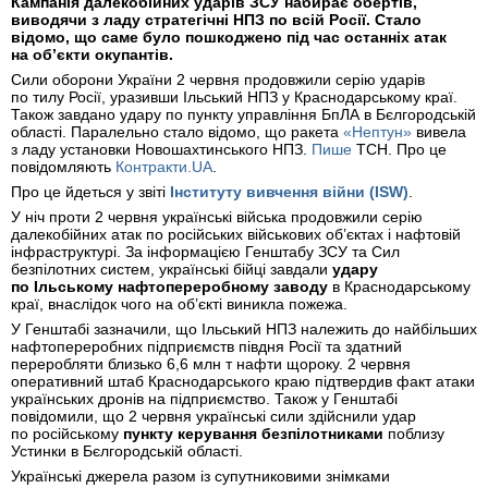
Кампанія далекобійних ударів ЗСУ набирає обертів,
виводячи з ладу стратегічні НПЗ по всій Росії. Стало
відомо, що саме було пошкоджено під час останніх атак
на об’єкти окупантів.
Сили оборони України 2 червня продовжили серію ударів
по тилу Росії, уразивши Ільський НПЗ у Краснодарському краї.
Також завдано удару по пункту управління БпЛА в Бєлгородській
області. Паралельно стало відомо, що ракета
«Нептун»
вивела
з ладу установки Новошахтинського НПЗ.
Пише
ТСН. Про це
повідомляють
Контракти.UA
.
Про це йдеться у звіті
Інституту вивчення війни (ISW)
.
У ніч проти 2 червня українські війська продовжили серію
далекобійних атак по російських військових об’єктах і нафтовій
інфраструктурі. За інформацією Генштабу ЗСУ та Сил
безпілотних систем, українські бійці завдали
удару
по Ільському нафтопереробному заводу
в Краснодарському
краї, внаслідок чого на об’єкті виникла пожежа.
У Генштабі зазначили, що Ільський НПЗ належить до найбільших
нафтопереробних підприємств півдня Росії та здатний
переробляти близько 6,6 млн т нафти щороку. 2 червня
оперативний штаб Краснодарського краю підтвердив факт атаки
українських дронів на підприємство. Також у Генштабі
повідомили, що 2 червня українські сили здійснили удар
по російському
пункту керування безпілотниками
поблизу
Устинки в Бєлгородській області.
Українські джерела разом із супутниковими знімками