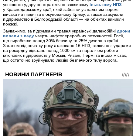
успішного удару по стратегічно важливому
Ільському НПЗ
у Краснодарському краї, який забезпечує пальним ворожі
війська на півдні та в окупованому Криму, а також атакували
підприємство в Бєлгородській області — на об’єктах виникли
пожежі.
Зауважимо, за підсумками травня українські далекобійні
дрони
вивели з ладу
чверть нафтопереробних потужностей Росії,
що виробляли понад 30% бензину та 25% дизеля в країні.
Загалом від початку року атаковано 16 НПЗ, включно з ударами
на рекордну відстань понад 1000 км та паралічем роботи
ключових підприємств у Москві, Рязані, Пермі та інших містах,
що остаточно зруйнувало ілюзію безпечного тилу ворога.