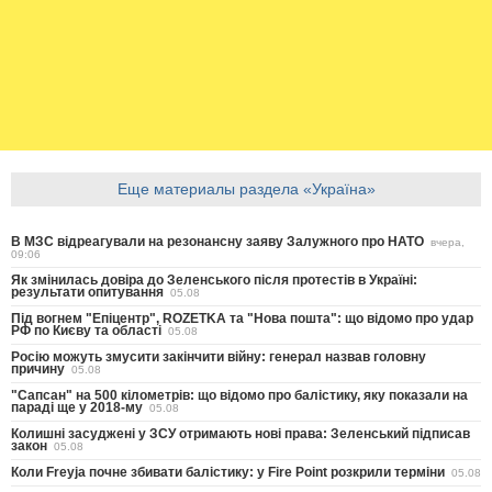
Еще материалы раздела «Україна»
В МЗС відреагували на резонансну заяву Залужного про НАТО
вчера,
09:06
Як змінилась довіра до Зеленського після протестів в Україні:
результати опитування
05.08
Під вогнем "Епіцентр", ROZETKA та "Нова пошта": що відомо про удар
РФ по Києву та області
05.08
Росію можуть змусити закінчити війну: генерал назвав головну
причину
05.08
"Сапсан" на 500 кілометрів: що відомо про балістику, яку показали на
параді ще у 2018-му
05.08
Колишні засуджені у ЗСУ отримають нові права: Зеленський підписав
закон
05.08
Коли Freyja почне збивати балістику: у Fire Point розкрили терміни
05.08