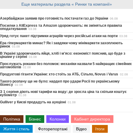
Еще материалы раздела « Ринки та компанії»
Азербайджан заявив про готовність постачати газ до України
06.08
Посилки з AliExpress та Amazon здорожчають: як зміняться правила
оподаткування
03.08
Уряд готує пакет підтримки аграріїв через російські атаки на порти
03.08
Ера гіпермаркетів минає? Як і завдяки чому мінімаркети захоплюють
ринок
03.08
В Україні здорожчають яйця, хліб і м'ясо: економіст пояснив, що буде з
цінами у серпні
03.08
Прослужать роками без поломок: механіки назвали 5 найкращих сімейних
автомобілів
02.08
Продуктові гіганти України: хто стоїть за АТБ, Сільпо, Novus і Varus
02.08
Такого розпачу ще не було: нардеп про удари Росії по українському
бізнесу
02.08
З 1 серпня діють нові тарифи на воду: де зросла ціна та скільки коштує
кубометр
01.08
Gulliver у Києві продадуть на аукціоні
01.08
Політика
Бізнес
Колонки
Кабінет директора
Життя і стиль
Фоторепортажі
Відео
Ітоги