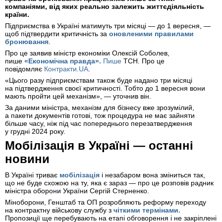
компаніями, від яких реально залежить життєдіяльність
країни.
Підприємства в Україні матимуть три місяці — до 1 вересня, —
щоб підтвердити критичність за
оновленими правилами
бронювання
.
Про це заявив міністр економіки Олексій Соболев,
пише
«Економічна правда».
Пише
ТСН. Про це
повідомляє
Контракти.UA
.
«Цього разу підприємствам також буде надано три місяці
на підтвердження своєї критичності. Тобто до 1 вересня вони
мають пройти цей механізм», — уточнив він.
За даними міністра, механізм для бізнесу вже зрозумілий,
а пакети документів готові, тож процедура не має зайняти
більше часу, ніж під час попереднього перезатвердження
у грудні 2024 року.
Мобілізація в Україні — останні
новини
В Україні триває
мобілізація
і незабаром вона зміниться так,
що не буде схожою на ту, яка є зараз — про це розповів радник
міністра оборони України Сергій Стерненко.
Міноборони, Генштаб та ОП розробляють реформу переходу
на контрактну військову службу з
чіткими термінами.
Пропозиції ще перебувають на етапі обговорення і не закріплені