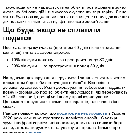
Також податок не нараховують на об’єкти, розташовані в зонах
активних бойових дій і тимчасово окупованих територіях. Якщо
житло було пошкоджене чи повністю знищене внаслідок воєнних
дій, власник звільняється від фінансового зобов’язання.
Що буде, якщо не сплатити
податок
Несплата податку вчасно (протягом 60 днів після отримання
квитанції) тягне за собою штрафи:
10% від суми податку — за прострочення до 30 днів
20% від суми — за прострочення понад 30 днів
Нагадаємо, декларування нерухомості залишається ключовим
елементом боротьби з корупцією в Україні. Відповідно
до законодавства, суб’єкти декларування зобов’язані подавати
повну інформацію про всі об’єкти нерухомості, які перебувають
у їхній власності, оренді чи іншому праві користування.
Ця вимога стосується як самих декларантів, так і членів їхніх
сімей.
Раніше повідомлялося, що
податок на нерухомість
в Україні
2026 року можна контролювати повністю онлайн. Є чотири
зручні цифрові сервіси, які допоможуть миттєво виявити борг
за податок на нерухомість та уникнути штрафів. Більше про
це читайте у
новині.