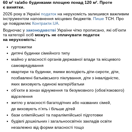
60 м² та/або будинками площею понад 120 м². Проте
є винятки.
2026 року в Україні
податок
на нерухомість залишився важливим
інструментом наповнення місцевих бюджетів.
Пише
ТСН. Про
це повідомляє
Контракти.UA
.
Водночас у
законодавстві
України чітко прописано, які об’єкти
та категорії осіб
можуть не сплачувати податок
на нерухомість:
гуртожитки
дитячі будинки сімейного типу
майно у власності органів державної влади та місцевого
самоврядування
квартири та будинки, якими володіють діти-сироти, діти,
позбавлені батьківського піклування, діти з інвалідністю,
яких виховують одинокі матері/батьки
об’єкти в зонах відчуження та безумовного (обов’язкового)
відселення
житло у власності багатодітних або названих сімей,
де виховують п’ять і більше дітей
бази олімпійської та паралімпійської підготовки
будівлі дошкільних і загальноосвітніх закладів освіти
незалежно від форми власності тощо