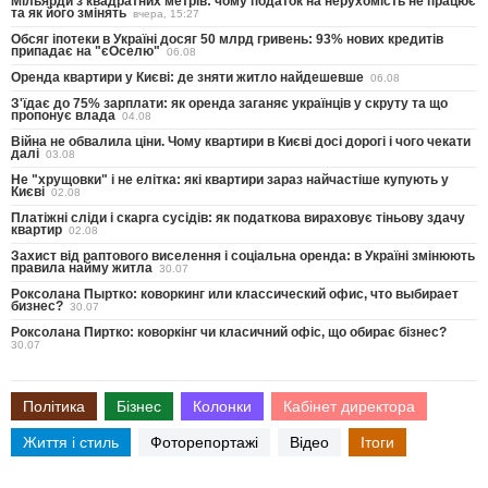
Мільярди з квадратних метрів: чому податок на нерухомість не працює
та як його змінять
вчера, 15:27
Обсяг іпотеки в Україні досяг 50 млрд гривень: 93% нових кредитів
припадає на "єОселю"
06.08
Оренда квартири у Києві: де зняти житло найдешевше
06.08
З'їдає до 75% зарплати: як оренда заганяє українців у скруту та що
пропонує влада
04.08
Війна не обвалила ціни. Чому квартири в Києві досі дорогі і чого чекати
далі
03.08
Не "хрущовки" і не елітка: які квартири зараз найчастіше купують у
Києві
02.08
Платіжні сліди і скарга сусідів: як податкова вираховує тіньову здачу
квартир
02.08
Захист від раптового виселення і соціальна оренда: в Україні змінюють
правила найму житла
30.07
Роксолана Пыртко: коворкинг или классический офис, что выбирает
бизнес?
30.07
Роксолана Пиртко: коворкінг чи класичний офіс, що обирає бізнес?
30.07
Політика
Бізнес
Колонки
Кабінет директора
Життя і стиль
Фоторепортажі
Відео
Ітоги