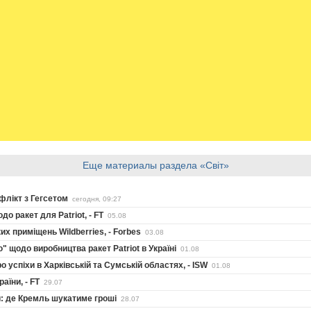
Еще материалы раздела «Світ»
флікт з Гегсетом
сегодня, 09:27
о ракет для Patriot, - FT
05.08
 приміщень Wildberries, - Forbes
03.08
" щодо виробництва ракет Patriot в Україні
01.08
 успіхи в Харківській та Сумській областях, - ISW
01.08
аїни, - FT
29.07
ни: де Кремль шукатиме гроші
28.07