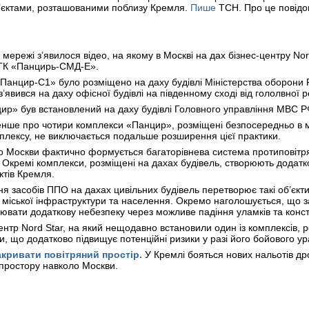
об’єктами, розташованими поблизу Кремля.
Пише
ТСН. Про це повід
ережі з’явилося відео, на якому в Москві на дах бізнес-центру No
РГК «Панцирь-СМД-Е».
«Панцир-С1» було розміщено на даху будівлі Міністерства оборони Р
’явився на даху офісної будівлі на південному сході від гололвної р
цир» був встановлений на даху будівлі Головного управління МВС РФ
нше про чотири комплекси «Панцир», розміщені безпосередньо в м
лексу, не виключається подальше розширення цієї практики.
о Москви фактично формується багаторівнева система протиповітря
я. Окремі комплекси, розміщені на дахах будівель, створюють дода
ктів Кремля.
 засобів ППО на дахах цивільних будівель перетворює такі об’єкти на
 міської інфраструктури та населення. Окремо наголошується, що з
орювати додаткову небезпеку через можливе падіння уламків та конст
ентр Nord Star, на який нещодавно встановили один із комплексів,
 що додатково підвищує потенційні ризики у разі його бойового у
кривати повітряний простір.
У Кремлі бояться нових нальотів др
простору навколо Москви.