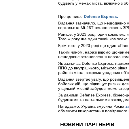
будівель у межах міста, включно з 
Про це пише
Defense Express.
Видання зазначило, що нещодавно у м
вертольота Мі-26Т встановлюють З
Раніше, у 2023 році, один комплекс 
Того ж року ще один такий комплекс з
Крім того, у 2023 році ще один «Пан
Таким чином, наразі відомо щонайме
нещодавнє встановлення нового комп
Як зазначає Defense Express, навкол
ППО до внутрішнього, міського рівн
районів міста, зокрема урядових об’є
Видання звертає увагу, що розміщення
бойових дій, що підвищує ризики для
у щільній міській забудові може ств
За даними Defense Express, бізнес-ц
будинками та навчальними закладами,
Нагадаємо, Україна змусила Росію
за
обмежити використання повітряного 