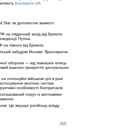
омляють
Контракти.UA
.
rd Star за допомогою важкого
Ф на південний захід від Кремля.
езиденції Путіна.
 на півночі від Кремля.
іській забудові Москви. Враховуючи
ної оборони — від зовнішніх кілець
тковий ешелон прикриття центральних
 потенційні військові цілі в разі
астосування зенітних систем
руктивні особливості боєприпасів.
 розташований поруч із житловими
раження.
онів. Це змушує російську владу