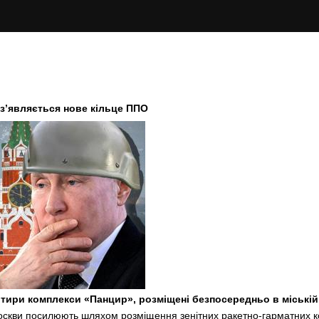
 з’являється нове кільце ППО
тири комплекси «Панцир», розміщені безпосередньо в міській
оскви посилюють шляхом розміщення зенітних ракетно-гарматних к