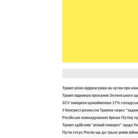
Трамп різко відреагував на чутки про кон
Трамп відкинув прохання Зеленського щод
ЗСУ знищили щонайменше 17% складських
У Конгресі рознесли Трампа через "задню
Російське командування бреше Путіну про
Трамп здійснив "різкий поворот" щодо Укр
Путін готує Росію ще до трьох років вій