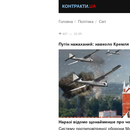
КОНТРАКТИ.
UA
Головна
Політика
Світ
407 — 31.05
Путін нажаханий: навколо Кремля
Наразі відомо щонайменше про чо
Систему протиповітряної оборони М