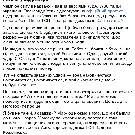
Чемпіон світу в надважкій вазі за версіями WBA, WBC та IBF
українець Олександр Усик відреагував на
офіційний протест
нідерландського кікбоксера Ріко Верховеном щодо результату
їхнього бою.
Пише
ТСН. Про це повідомляють
Контракти.UA
.
"Це просто розмови ні про що. Ще було б два-три удари і ми не
знаємо, що могло б відбутися з його головою. Насамперед,
рефері — це людина, яка поставлена в ринг для того, щоб
людина якомога менше отримала шкоди.
Це людина, яка ухвалює рішення. Тобто він бачить з боку, він не
відповідає, закрився у глухий блок і чекає. Один, другий, третій
удар. Є Є ситуації такі в рингу, коли не зупиняли, не зупиняли,
не зупиняли, хлопець виходить з рингу, запаморочення, впав, до
лікарні привозять, помер.
Тут же кількість завданих ударів — вона накопичується,
накопичується, накопичується, в якийсь момент це може
відбудеться і все.
Це, знаєте, поговорити про те, що там оскаржити. І що ви хочете
оскаржити? А як ми повернемось завтра? Ми не можемо
повернутись ні туди, ні сюди. Тобто це поговорити. Це два дні.
Поговорити про це.
Я був не такий, як завжди? Ми ж оцінюємо з того, що ми бачили
до цього. І зараз. У моєму психологічному портреті є такий
момент — краще некрасиво перемогти, аніж красиво програти",
— наводить слова Усика кореспондентка ТСН Валерія
Ковалінська.