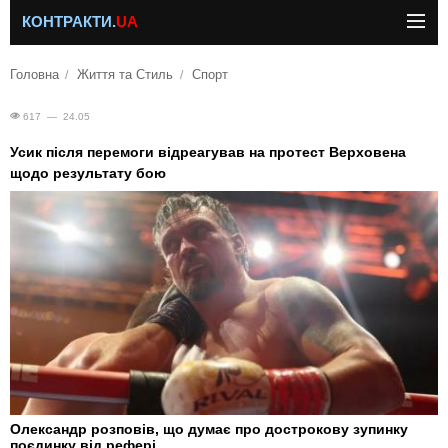
КОНТРАКТИ.
UA
Головна
Життя та Стиль
Спорт
617 — 24.05
Усик після перемоги відреагував на протест Верховена
щодо результату бою
Олександр розповів, що думає про дострокову зупинку
поєдинку від рефері.