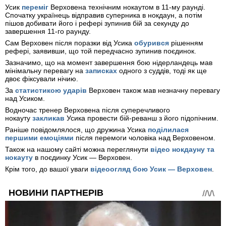
Усик
переміг
Верховена технічним нокаутом в 11-му раунді.
Спочатку українець відправив суперника в нокдаун, а потім
пішов добивати його і рефері зупинив бій за секунду до
завершення 11-го раунду.
Сам Верховен після поразки від Усика
обурився
рішенням
рефері, заявивши, що той передчасно зупинив поєдинок.
Зазначимо, що на момент завершення бою нідерландець мав
мінімальну перевагу на
записках
одного з суддів, тоді як ще
двоє фіксували нічию.
За
статистикою ударів
Верховен також мав незначну перевагу
над Усиком.
Водночас тренер Верховена після суперечливого
нокауту
закликав
Усика провести бій-реванш з його підопічним.
Раніше повідомлялося, що дружина Усика
поділилася
першими емоціями
після перемоги чоловіка над Верховеном.
Також на нашому сайті можна переглянути
відео нокдауну та
нокауту
в поєдинку Усик — Верховен.
Крім того, до вашої уваги
відеоогляд бою Усик — Верховен
.