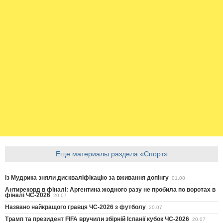
Еще материалы раздела «Спорт»
Із Мудрика зняли дискваліфікацію за вживання допінгу
01.08
Антирекорд в фіналі: Аргентина жодного разу не пробила по воротах в
фіналі ЧС-2026
20.07
Названо найкращого гравця ЧС-2026 з футболу
20.07
Трамп та президент FIFA вручили збірній Іспанії кубок ЧС-2026
20.07