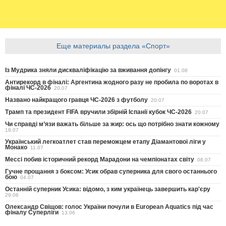
Еще материалы раздела «Спорт»
Із Мудрика зняли дискваліфікацію за вживання допінгу
01.08
Антирекорд в фіналі: Аргентина жодного разу не пробила по воротах в
фіналі ЧС-2026
20.07
Названо найкращого гравця ЧС-2026 з футболу
20.07
Трамп та президент FIFA вручили збірній Іспанії кубок ЧС-2026
20.07
Чи справді м’язи важать більше за жир: ось що потрібно знати кожному
18.07
Український легкоатлет став переможцем етапу Діамантової ліги у
Монако
11.07
Мессі побив історичний рекорд Марадони на чемпіонатах світу
08.07
Гучне прощання з боксом: Усик обрав суперника для свого останнього
бою
04.07
Останній суперник Усика: відомо, з ким українець завершить кар'єру
29.06
Олександр Свіщов: голос України почули в European Aquatics під час
фіналу Суперліги
13.06