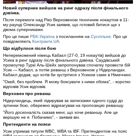
Новий суперник вийшов на ринг одразу після фінального
дзвінка.
Після перемоги над Ріко Верховеном технічним нокаутом в 11-
му раунді Олександр Усик заявив, що готовий битися ще з
двома суперниками.
Про це пише
РБК-Україна
з посиланням на
Суспільне
. Про це
повідомляють
Контракти.UA
.
Що відбулося після бою
Непереможений німець Кабаєл (27-0, 19 нокаутів) вийшов до
Усика в ринг одразу після фінального дзвінка. Саудівський
промоутер Туркі Аль-Шейх запропонував спочатку провести бій
Усик — Кабаєл, а потім реванш з Верховеном у Нідерландах.
Кабаєл додав, що хотів би зустрітися з Усиком саме в Німеччині.
"Окей, без проблем. Я можу боксувати з ними обома", - коротко
відповів Усик відповів.
Верховен про реванш
Нідерландець, який лідирував за записками одного судді до
зупинки бою, обережно відреагував на пропозицію реваншу.
"Його досконалість сказав мені, що хоче реваншу. Але це
вирішую не я. Побачимо", - заявив він.
Претенденти на пояси
Усик утримав титули WBC, WBA та IBF. Претендентом на пояс