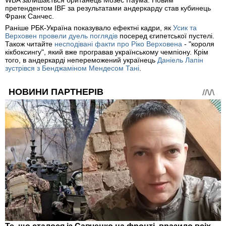
WBA залишається британець Мозес Ітаума. Новим
претендентом IBF за результатами андеркарду став кубинець
Франк Санчес.
Раніше РБК-Україна показувало ефектні кадри, як
Усик та
Верховен провели дуель поглядів
посеред єгипетської пустелі.
Також читайте
несподівані факти про Ріко Верховена
- "короля
кікбоксингу", який вже програвав українському чемпіону. Крім
того, в андеркарді непереможений українець
Даніель Лапін
зустрівся з Бенджаміном Мендесом Тані
.