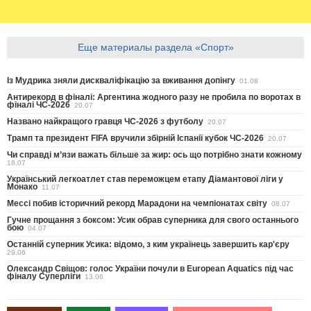
Еще материалы раздела «Спорт»
Із Мудрика зняли дискваліфікацію за вживання допінгу
01.08
Антирекорд в фіналі: Аргентина жодного разу не пробила по воротах в
фіналі ЧС-2026
20.07
Названо найкращого гравця ЧС-2026 з футболу
20.07
Трамп та президент FIFA вручили збірній Іспанії кубок ЧС-2026
20.07
Чи справді м’язи важать більше за жир: ось що потрібно знати кожному
18.07
Український легкоатлет став переможцем етапу Діамантової ліги у
Монако
11.07
Мессі побив історичний рекорд Марадони на чемпіонатах світу
08.07
Гучне прощання з боксом: Усик обрав суперника для свого останнього
бою
04.07
Останній суперник Усика: відомо, з ким українець завершить кар'єру
29.06
Олександр Свіщов: голос України почули в European Aquatics під час
фіналу Суперліги
13.06