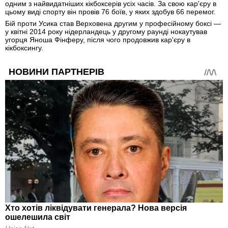
одним з найвидатніших кікбоксерів усіх часів. За свою кар'єру в
цьому виді спорту він провів 76 боїв, у яких здобув 66 перемог.
Бій проти Усика став Верховена другим у професійному боксі —
у квітні 2014 року нідерландець у другому раунді нокаутував
угорця Яноша Фінферу, після чого продовжив кар'єру в
кікбоксингу.