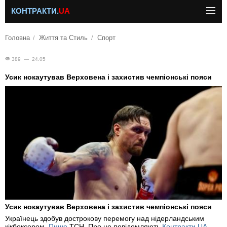
КОНТРАКТИ.
UA
Головна
Життя та Стиль
Спорт
389 — 24.05
Усик нокаутував Верховена і захистив чемпіонські пояси
Усик нокаутував Верховена і захистив чемпіонські пояси
Українець здобув дострокову перемогу над нідерландським
кікбоксером.
Пише
ТСН. Про це повідомляють
Контракти.UA
.