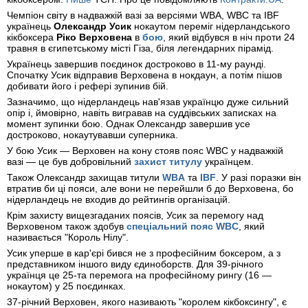
Чемпіон світу в надважкій вазі за версіями WBA, WBC та IBF
українець
Олександр Усик
нокаутом переміг нідерландського
кікбоксера
Ріко Верховена
в
бою
, який відбувся в ніч проти 24
травня в єгипетському місті Гіза, біля легендарних пірамід.
Українець завершив поєдинок достроково в 11-му раунді.
Спочатку Усик відправив Верховена в нокдаун, а потім пішов
добивати його і рефері зупинив бій.
Зазначимо, що нідерландець нав'язав українцю дуже сильний
опір і, ймовірно, навіть вигравав на суддівських записках на
момент зупинки бою. Однак Олександр завершив усе
достроково, нокаутувавши суперника.
У бою Усик — Верховен на кону стояв пояс WBC у надважкій
вазі — це був добровільний
захист титулу
українцем.
Також Олександр захищав титули
WBA
та
IBF
. У разі поразки він
втратив би ці пояси, але вони не перейшли б до Верховена, бо
нідерландець не входив до рейтингів організацій.
Крім захисту вищезгаданих поясів, Усик за перемогу над
Верховеном також здобув
спеціальний пояс WBC
, який
називається "Король Нілу".
Усик уперше в кар'єрі бився не з професійним боксером, а з
представником іншого виду єдиноборств. Для 39-річного
українця це 25-та перемога на професійному рингу (16 —
нокаутом) у 25 поєдинках.
37-річний Верховен, якого називають "королем кікбоксингу", є