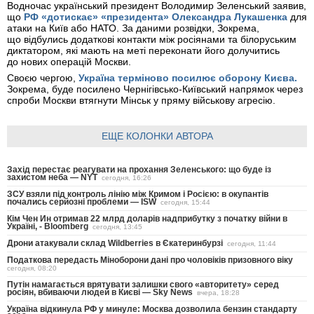
Водночас український президент Володимир Зеленський заявив,
що
РФ «дотискає» «президента» Олександра Лукашенка
для
атаки на Київ або НАТО. За даними розвідки, Зокрема,
що відбулись додаткові контакти між росіянами та білоруським
диктатором, які мають на меті переконати його долучитись
до нових операцій Москви.
Своєю чергою,
Україна терміново посилює оборону Києва.
Зокрема, буде посилено
Чернігівсько-Київський напрямок через
спроби Москви втягнути Мінськ у пряму військову агресію.
ЕЩЕ КОЛОНКИ АВТОРА
Захід перестає реагувати на прохання Зеленського: що буде із
захистом неба — NYT
сегодня, 16:26
ЗСУ взяли під контроль лінію між Кримом і Росією: в окупантів
почались серйозні проблеми — ISW
сегодня, 15:44
Кім Чен Ин отримав 22 млрд доларів надприбутку з початку війни в
Україні, - Bloomberg
сегодня, 13:45
Дрони атакували склад Wildberries в Єкатеринбурзі
сегодня, 11:44
Податкова передасть Міноборони дані про чоловіків призовного віку
сегодня, 08:20
Путін намагається врятувати залишки свого «авторитету» серед
росіян, вбиваючи людей в Києві — Sky News
вчера, 18:28
Україна відкинула РФ у минуле: Москва дозволила бензин стандарту