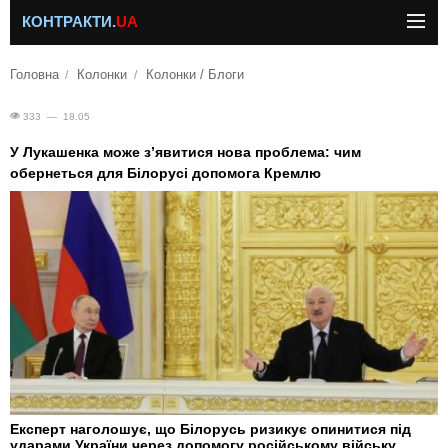
КОНТРАКТИ.
UA
Головна
Колонки
Колонки / Блоги
333 — 18.05
У Лукашенка може з’явитися нова проблема: чим
обернеться для Білорусі допомога Кремлю
Експерт наголошує, що Білорусь ризикує опинитися під
ударами України через допомогу російському війську.