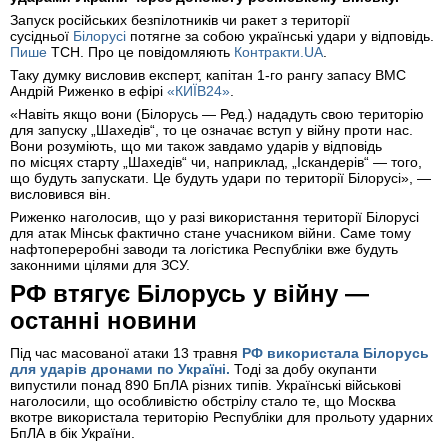
Запуск російських безпілотників чи ракет з території
сусідньої
Білорусі
потягне за собою українські удари у відповідь.
Пише
ТСН. Про це повідомляють
Контракти.UA
.
Таку думку висловив експерт, капітан 1-го рангу запасу ВМС
Андрій Риженко в ефірі
«КИЇВ24»
.
«Навіть якщо вони (Білорусь — Ред.) нададуть свою територію
для запуску „Шахедів“, то це означає вступ у війну проти нас.
Вони розуміють, що ми також завдамо ударів у відповідь
по місцях старту „Шахедів“ чи, наприклад, „Іскандерів“ — того,
що будуть запускати. Це будуть удари по території Білорусі», —
висловився він.
Риженко наголосив, що у разі використання території Білорусі
для атак Мінськ фактично стане учасником війни. Саме тому
нафтопереробні заводи та логістика Республіки вже будуть
законними цілями для ЗСУ.
РФ втягує Білорусь у війну —
останні новини
Під час масованої атаки 13 травня
РФ використала Білорусь
для ударів дронами по Україні.
Тоді за добу окупанти
випустили понад 890 БпЛА різних типів. Українські військові
наголосили, що особливістю обстрілу стало те, що Москва
вкотре використала територію Республіки для прольоту ударних
БпЛА в бік України.