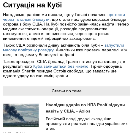
Ситуація на Кубі
Нагадаємо, раніше ми писали, що у Гавані почались
протести
через тотальні блекаути
, що стали наслідком морської блокади
острова з боку США. На Кубі повністю закінчилась нафта і тепер
медики скасовують операції, розподіл продовольства
гальмується, а сміття не вивозиться, через що є ризик
виникнення епідемій інфекційних захворювань.
Також США розпочали дивну активність біля Куби –
запустили
масову повітряну розвідку
. Аналітики вже провели паралелі між
цим, та подіями у Венесуелі та Ірані.
Також президент США Дональд Трамп натиснув на канадців, в
результаті чого
Куба залишиться без нікелю
. Гірничодобувна
компанія Sherritt покидає Острів свободи, що завдасть ще
одного удару по економіці країни.
Статьи по теме
Наслідки ударів по НПЗ Росії відчули
навіть у США, - Axios
Російській владі дедалі складніше
приховувати реальні наслідки українських
атак.