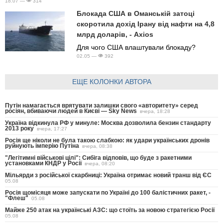
18.07 —
314
Блокада США в Оманській затоці
скоротила дохід Ірану від нафти на 4,8
млрд доларів, - Axios
Для чого США влаштували блокаду?
02.05 —
392
ЕЩЕ КОЛОНКИ АВТОРА
Путін намагається врятувати залишки свого «авторитету» серед
росіян, вбиваючи людей в Києві — Sky News
вчера, 18:28
Україна відкинула РФ у минуле: Москва дозволила бензин стандарту
2013 року
вчера, 17:27
Росія ще ніколи не була такою слабкою: як удари українських дронів
руйнують імперію Путіна
вчера, 08:38
"Легітимні військові цілі": Сибіга відповів, що буде з ракетними
установками КНДР у Росії
вчера, 08:20
Мільярди з російської скарбниці: Україна отримає новий транш від ЄС
05.08
Росія щомісяця може запускати по Україні до 100 балістичних ракет, -
"Флеш"
05.08
Майже 250 атак на українські АЗС: що стоїть за новою стратегією Росії
05.08