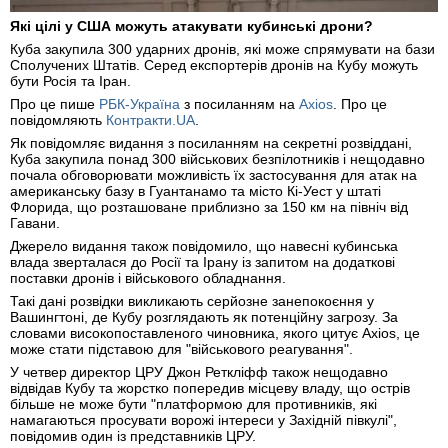
Які цілі у США можуть атакувати кубинські дрони?
Куба закупила 300 ударних дронів, які може спрямувати на бази
Сполучених Штатів. Серед експортерів дронів на Кубу можуть
бути Росія та Іран.
Про це пише
РБК-Україна
з посиланням на
Axios
. Про це
повідомляють
Контракти.UA
.
Як повідомляє видання з посиланням на секретні розвіддані,
Куба закупила понад 300 військових безпілотників і нещодавно
почала обговорювати можливість їх застосування для атак на
американську базу в Гуантанамо та місто Кі-Уест у штаті
Флорида, що розташоване приблизно за 150 км на північ від
Гавани.
Джерело видання також повідомило, що навесні кубинська
влада зверталася до Росії та Ірану із запитом на додаткові
поставки дронів і військового обладнання.
Такі дані розвідки викликають серйозне занепокоєння у
Вашингтоні, де Кубу розглядають як потенційну загрозу. За
словами високопоставленого чиновника, якого цитує Axios, це
може стати підставою для "військового реагування".
У четвер директор ЦРУ Джон Реткліфф також нещодавно
відвідав Кубу та жорстко попередив місцеву владу, що острів
більше не може бути "платформою для противників, які
намагаються просувати ворожі інтереси у Західній півкулі",
повідомив один із представників ЦРУ.