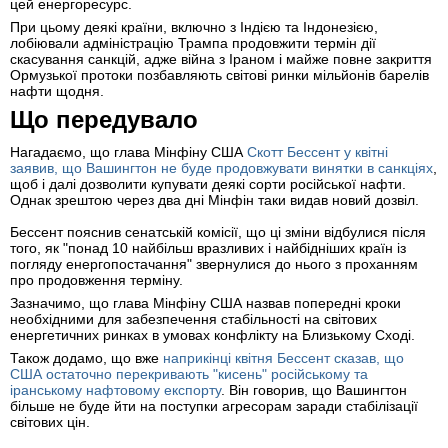
цей енергоресурс.
При цьому деякі країни, включно з Індією та Індонезією,
лобіювали адміністрацію Трампа продовжити термін дії
скасування санкцій, адже війна з Іраном і майже повне закриття
Ормузької протоки позбавляють світові ринки мільйонів барелів
нафти щодня.
Що передувало
Нагадаємо, що глава Мінфіну США
Скотт Бессент у квітні
заявив, що Вашингтон не буде продовжувати винятки в санкціях
,
щоб і далі дозволити купувати деякі сорти російської нафти.
Однак зрештою через два дні Мінфін таки видав новий дозвіл.
Бессент пояснив сенатській комісії, що ці зміни відбулися після
того, як "понад 10 найбільш вразливих і найбідніших країн із
погляду енергопостачання" звернулися до нього з проханням
про продовження терміну.
Зазначимо, що глава Мінфіну США назвав попередні кроки
необхідними для забезпечення стабільності на світових
енергетичних ринках в умовах конфлікту на Близькому Сході.
Також додамо, що вже
наприкінці квітня Бессент сказав, що
США остаточно перекривають "кисень" російському та
іранському нафтовому експорту
. Він говорив, що Вашингтон
більше не буде йти на поступки агресорам заради стабілізації
світових цін.