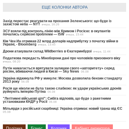
ЕЩЕ КОЛОНКИ АВТОРА
Захід перестає реагувати на прохання Зеленського: що буде із
захистом неба — NYT
вчера, 16:26
ЗСУ взяли під контроль лінію між Кримом і Росією: в окупантів
почались серйозні проблеми — ISW
вчера, 15:44
Кім Чен Ин отримав 22 млрд доларів надприбутку з початку війни в
Україні, - Bloomberg
вчера, 13:45
Дрони атакували склад Wildberries в Єкатеринбурзі
вчера, 11:44
Податкова передасть Міноборони дані про чоловіків призовного віку
вчера, 08:20
Путін намагається врятувати залишки свого «авторитету» серед
росіян, вбиваючи людей в Києві — Sky News
06.08
Україна відкинула РФ у минуле: Москва дозволила бензин стандарту
2013 року
06.08
Росія ще ніколи не була такою слабкою: як удари українських дронів
руйнують імперію Путіна
06.08
"Легітимні військові цілі": Сибіга відповів, що буде з ракетними
установками КНДР у Росії
06.08
Мільярди з російської скарбниці: Україна отримає новий транш від ЄС
05.08
Політика
Бізнес
Колонки
Кабінет директора