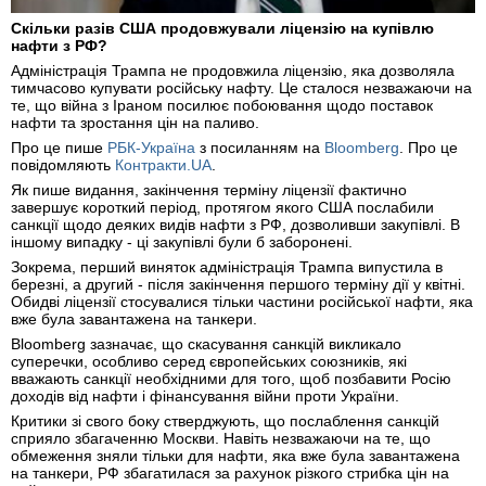
Скільки разів США продовжували ліцензію на купівлю
нафти з РФ?
Адміністрація Трампа не продовжила ліцензію, яка дозволяла
тимчасово купувати російську нафту. Це сталося незважаючи на
те, що війна з Іраном посилює побоювання щодо поставок
нафти та зростання цін на паливо.
Про це пише
РБК-Україна
з посиланням на
Bloomberg
. Про це
повідомляють
Контракти.UA
.
Як пише видання, закінчення терміну ліцензії фактично
завершує короткий період, протягом якого США послабили
санкції щодо деяких видів нафти з РФ, дозволивши закупівлі. В
іншому випадку - ці закупівлі були б заборонені.
Зокрема, перший виняток адміністрація Трампа випустила в
березні, а другий - після закінчення першого терміну дії у квітні.
Обидві ліцензії стосувалися тільки частини російської нафти, яка
вже була завантажена на танкери.
Bloomberg зазначає, що скасування санкцій викликало
суперечки, особливо серед європейських союзників, які
вважають санкції необхідними для того, щоб позбавити Росію
доходів від нафти і фінансування війни проти України.
Критики зі свого боку стверджують, що послаблення санкцій
сприяло збагаченню Москви. Навіть незважаючи на те, що
обмеження зняли тільки для нафти, яка вже була завантажена
на танкери, РФ збагатилася за рахунок різкого стрибка цін на