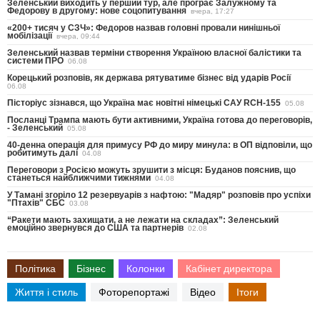
Зеленський виходить у перший тур, але програє Залужному та
Федорову в другому: нове соцопитування
вчера, 17:27
«200+ тисяч у СЗЧ»: Федоров назвав головні провали нинішньої
мобілізації
вчера, 09:44
Зеленський назвав терміни створення Україною власної балістики та
системи ПРО
06.08
Корецький розповів, як держава рятуватиме бізнес від ударів Росії
06.08
Пісторіус зізнався, що Україна має новітні німецькі САУ RCH-155
05.08
Посланці Трампа мають бути активними, Україна готова до переговорів,
- Зеленський
05.08
40-денна операція для примусу РФ до миру минула: в ОП відповіли, що
робитимуть далі
04.08
Переговори з Росією можуть зрушити з місця: Буданов пояснив, що
станеться найближчими тижнями
04.08
У Тамані згоріло 12 резервуарів з нафтою: "Мадяр" розповів про успіхи
"Птахів" СБС
03.08
“Ракети мають захищати, а не лежати на складах”: Зеленський
емоційно звернувся до США та партнерів
02.08
Політика
Бізнес
Колонки
Кабінет директора
Життя і стиль
Фоторепортажі
Відео
Ітоги