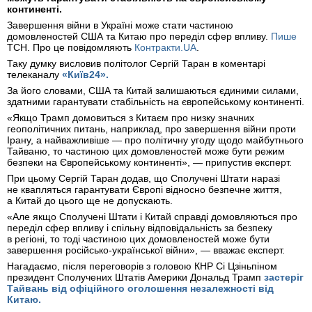
континенті.
Завершення війни в Україні може стати частиною
домовленостей США та Китаю про переділ сфер впливу.
Пише
ТСН. Про це повідомляють
Контракти.UA
.
Таку думку висловив політолог Сергій Таран в коментарі
телеканалу
«Київ24».
За його словами, США та Китай залишаються єдиними силами,
здатними гарантувати стабільність на європейському континенті.
«Якщо Трамп домовиться з Китаєм про низку значних
геополітичних питань, наприклад, про завершення війни проти
Ірану, а найважливіше — про політичну угоду щодо майбутнього
Тайваню, то частиною цих домовленостей може бути режим
безпеки на Європейському континенті», — припустив експерт.
При цьому Сергій Таран додав, що Сполучені Штати наразі
не квапляться гарантувати Європі відносно безпечне життя,
а Китай до цього ще не допускають.
«Але якщо Сполучені Штати і Китай справді домовляються про
переділ сфер впливу і спільну відповідальність за безпеку
в регіоні, то тоді частиною цих домовленостей може бути
завершення російсько-української війни», — вважає експерт.
Нагадаємо, після переговорів з головою КНР Сі Цзіньпіном
президент Сполучених Штатів Америки Дональд Трамп
застеріг
Тайвань від офіційного оголошення незалежності від
Китаю.