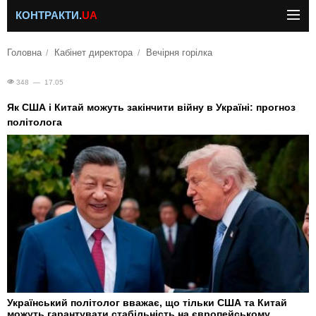
КОНТРАКТИ.
UA
Головна
Кабінет директора
Вечірня горілка
348 — 17.05
Як США і Китай можуть закінчити війну в Україні: прогноз
політолога
Український політолог вважає, що тільки США та Китай
можуть гарантувати стабільність на європейському