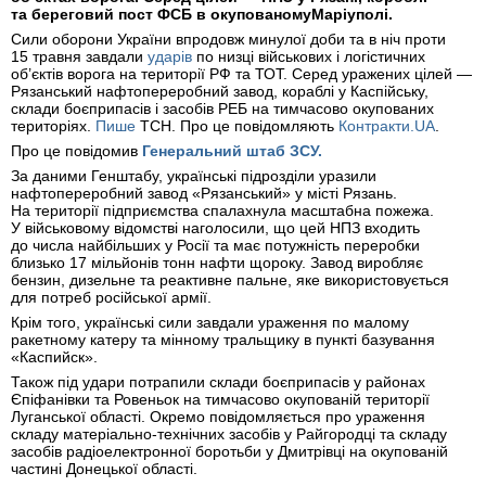
та береговий пост ФСБ в окупованомуМаріуполі.
Сили оборони України впродовж минулої доби та в ніч проти
15 травня завдали
ударів
по низці військових і логістичних
об’єктів ворога на території РФ та ТОТ. Серед уражених цілей —
Рязанський нафтопереробний завод, кораблі у Каспійську,
склади боєприпасів і засобів РЕБ на тимчасово окупованих
територіях.
Пише
ТСН. Про це повідомляють
Контракти.UA
.
Про це повідомив
Генеральний штаб ЗСУ.
За даними Генштабу, українські підрозділи уразили
нафтопереробний завод «Рязанський» у місті Рязань.
На території підприємства спалахнула масштабна пожежа.
У військовому відомстві наголосили, що цей НПЗ входить
до числа найбільших у Росії та має потужність переробки
близько 17 мільйонів тонн нафти щороку. Завод виробляє
бензин, дизельне та реактивне пальне, яке використовується
для потреб російської армії.
Крім того, українські сили завдали ураження по малому
ракетному катеру та мінному тральщику в пункті базування
«Каспийск».
Також під удари потрапили склади боєприпасів у районах
Єпіфанівки та Ровеньок на тимчасово окупованій території
Луганської області. Окремо повідомляється про ураження
складу матеріально-технічних засобів у Райгородці та складу
засобів радіоелектронної боротьби у Дмитрівці на окупованій
частині Донецької області.