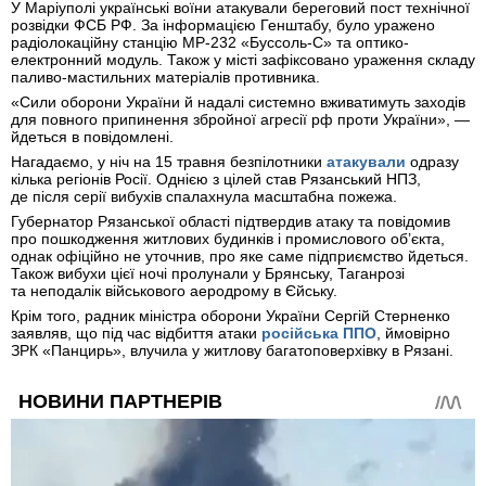
У Маріуполі українські воїни атакували береговий пост технічної
розвідки ФСБ РФ. За інформацією Генштабу, було уражено
радіолокаційну станцію МР-232 «Буссоль-С» та оптико-
електронний модуль. Також у місті зафіксовано ураження складу
паливо-мастильних матеріалів противника.
«Сили оборони України й надалі системно вживатимуть заходів
для повного припинення збройної агресії рф проти України», —
йдеться в повідомлені.
Нагадаємо, у ніч на 15 травня безпілотники
атакували
одразу
кілька регіонів Росії. Однією з цілей став Рязанський НПЗ,
де після серії вибухів спалахнула масштабна пожежа.
Губернатор Рязанської області підтвердив атаку та повідомив
про пошкодження житлових будинків і промислового об’єкта,
однак офіційно не уточнив, про яке саме підприємство йдеться.
Також вибухи цієї ночі пролунали у Брянську, Таганрозі
та неподалік військового аеродрому в Єйську.
Крім того, радник міністра оборони України Сергій Стерненко
заявляв, що під час відбиття атаки
російська ППО
, ймовірно
ЗРК «Панцирь», влучила у житлову багатоповерхівку в Рязані.