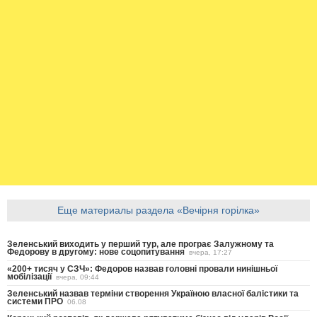
Еще материалы раздела «Вечірня горілка»
Зеленський виходить у перший тур, але програє Залужному та
Федорову в другому: нове соцопитування
вчера, 17:27
«200+ тисяч у СЗЧ»: Федоров назвав головні провали нинішньої
мобілізації
вчера, 09:44
Зеленський назвав терміни створення Україною власної балістики та
системи ПРО
06.08