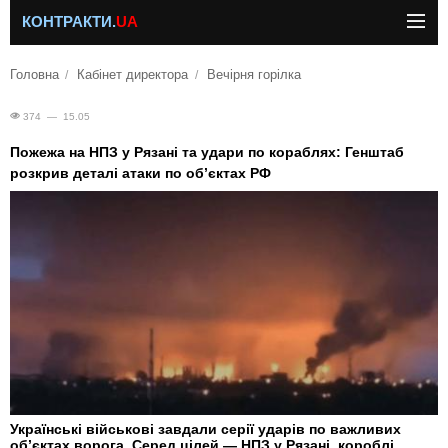
КОНТРАКТИ.
UA
Головна
Кабінет директора
Вечірня горілка
374 — 15.05
Пожежа на НПЗ у Рязані та удари по кораблях: Генштаб
розкрив деталі атаки по об’єктах РФ
Українські військові завдали серії ударів по важливих
об’єктах ворога. Серед цілей — НПЗ у Рязані, короблі