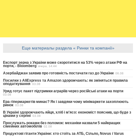
Еще материалы раздела « Ринки та компанії»
Експорт зерна з України може скоротитися на 53% через атаки РФ на
порти, - Bloomberg
вчера, 14:44
Азербайджан заявив про готовність постачати газ до України
06.08
Посилки з AliExpress та Amazon здорожчають: як зміняться правила
оподаткування
03.08
Уряд готує пакет підтримки аграріїв через російські атаки на порти
03.08
Ера гіпермаркетів минає? Як і завдяки чому мінімаркети захоплюють
ринок
03.08
В Україні здорожчають яйця, хліб і м'ясо: економіст пояснив, що буде з
цінами у серпні
03.08
Прослужать роками без поломок: механіки назвали 5 найкращих
сімейних автомобілів
02.08
Продуктові гіганти України: хто стоїть за АТБ, Сільпо, Novus і Varus