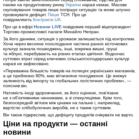
паніки на продуктовому ринку
України
наразі немає. Масове
скуповування товарів лише погіршує ситуацію та може штучно
провокувати дефіцит.
Пише
ТСН. Про це
повідомляють
Контракти.UA
.
Про це в ефірі
Новини LIVE
повідомив перший віцепрезидент
Торгово-промислової палати Михайло Непран.
За його даними, ситуація з урожаєм залишається під контролем.
Хоча через весняне похолодання частина ранніх кісточкових
культур зазнала пошкоджень, інші, зокрема вишні, груші
та яблуні, перебувають на різних етапах цвітіння. Водночас
суттєвих втрат серед ключових сільськогосподарських культур
наразі не зафіксовано.
«Переважна більшість товарів на полицях українських магазинів,
а це приблизно 80%, має вітчизняне походження. Це знижує
залежність від імпорту та глобальних логістичних проблем», —
пояснив він.
Натомість іноді здорожчання, за його оцінкою, пов’язане
не з об’єктивними чинниками, а зі спекуляціями. Крім того,
безпосередній зв’язок між цінами на пальне і, наприклад,
вартістю хлібобулочних виробів, не є таким суттєвим.
Він також підкреслив, що дефіциту продуктів очікувати не варто.
Ціни на продукти — останні
новини