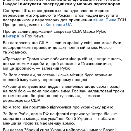
і надалі виступати посередником у мирних переговорах.
Сполучені Штати сподіваються на відновлення мирних
перемовин між Україною та Росією і готові надалі виступати
посередником у переговорах для припинення
війни
.
Пише
ТСН.
Про це повідомляють
Контракти.UA
.
Про це заявив державний секретар США Марко Рубіо
в
інтерв’ю
Fox News.
Він наголосив, що США — єдина країна у світі, яка може бути
посередником і привести до закінчення війни між Росією
та Україною.
«Президент Трамп хоче побачити кінець війни, і якщо є щось,
що ми можемо зробити, щоб допомогти їй завершитися,
ми це зробимо», — запевнив Рубіо.
За його словами, за останні кілька місяців було втрачено
«певний імпульс» у переговорному процесі.
«Українці почуваються дедалі впевненіше щодо своєї позиції
на полі бою — вони пройшли зиму. Росіяни налаштовані трохи
оптимістично, бо ціна на нафту зросла», — сказав
держсекретар США.
Крім того, він позитивно відгукнувся про українську армію.
За його Рубіо, армія РФ на фронті втрачає уп’ятеро більше
солдатів на місяць, ніж українці. Хоч й Україна — набагато
менша за Росію та має меншу армію.
Він назвав Збройні сили України найпотужнішими у Європі.