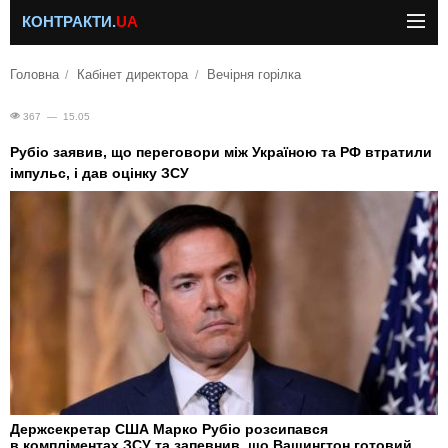
КОНТРАКТИ.
UA
Головна
Кабінет директора
Вечірня горілка
367 — 15.05
Рубіо заявив, що переговори між Україною та РФ втратили
імпульс, і дав оцінку ЗСУ
Держсекретар США Марко Рубіо розсипався
в компліментах ЗСУ та запевнив, що Вашингтон готовий