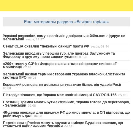
Еще материалы раздела «Вечірня горілка»
Українці розповіли, кому з політиків довіряють найбільше: лідирує не
Зеленський
вчера, 18:27
Сенат США схвалив "пекельні санкції" проти РФ
вчера, 08:44
Зеленський виходить у перший тур, але програє Залужному та
Федорову в другому: нове соцопитування
07.08
«200+ тисяч у СЗЧ»: Федоров назвав головні провали нинішньої
мобілізації
07.08
Зеленський назвав терміни створення Україною власної балістики та
системи ПРО
06.08
Корецький розповів, як держава рятуватиме бізнес від ударів Росії
06.08
Пісторіус зізнався, що Україна має новітні німецькі САУ RCH-155
05.08
Посланці Трампа мають бути активними, Україна готова до переговорів,
- Зеленський
05.08
40-денна операція для примусу РФ до миру минула: в ОП відповіли, що
робитимуть далі
04.08
Переговори з Росією можуть зрушити з місця: Буданов пояснив, що
станеться найближчими тижнями
04.08